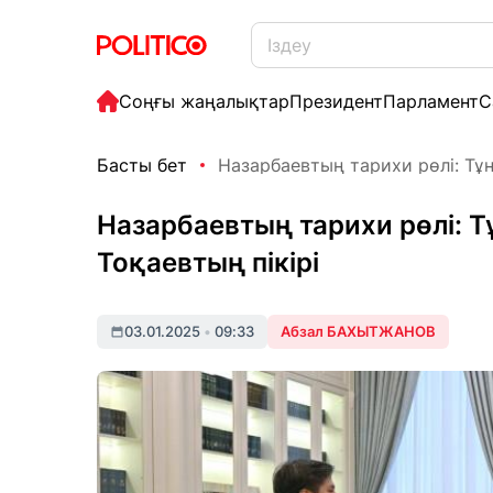
Соңғы жаңалықтар
Президент
Парламент
С
Басты бет
Назарбаевтың тарихи рөлі: Тұң
Назарбаевтың тарихи рөлі: 
Тоқаевтың пікірі
03.01.2025
•
09:33
Абзал БАХЫТЖАНОВ