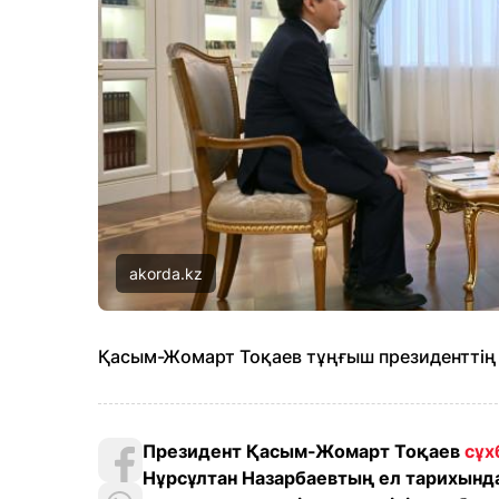
akorda.kz
Қасым-Жомарт Тоқаев тұңғыш президенттің 
Президент Қасым-Жомарт Тоқаев
сұх
Нұрсұлтан Назарбаевтың ел тарихында