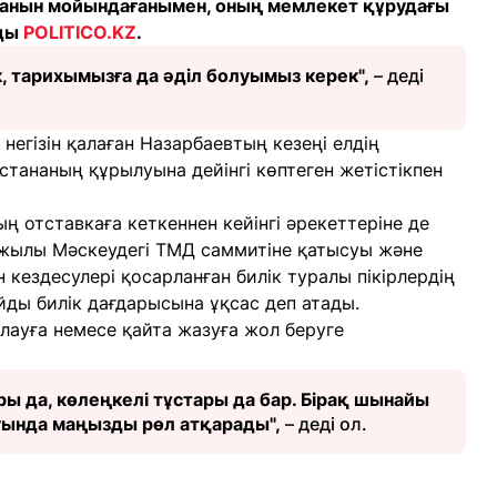
ғанын мойындағанымен, оның мемлекет құрудағы
йды
POLITICO.KZ
.
, тарихымызға да әділ болуымыз керек",
– деді
негізін қалаған Назарбаевтың кезеңі елдің
стананың құрылуына дейінгі көптеген жетістікпен
 отставкаға кеткеннен кейінгі әрекеттеріне де
 жылы Мәскеудегі ТМД саммитіне қатысуы және
кездесулері қосарланған билік туралы пікірлердің
йды билік дағдарысына ұқсас деп атады.
лауға немесе қайта жазуға жол беруге
ры да, көлеңкелі тұстары да бар. Бірақ шынайы
уында маңызды рөл атқарады",
– деді ол.