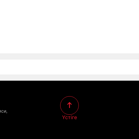
яси,
Үстіге