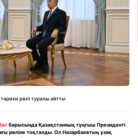
тарихи рөлі туралы айтты
бат
барысында Қазақстанның тұңғыш Президенті
ғы рөліне тоқталды. Ол Назарбаевтың ұзақ