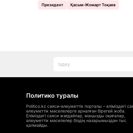
Президент
Қасым-Жомарт Тоқаев
Политико туралы
Politico.kz саяси-әлеуметтік порталы – еліміздегі са
әлеуметтік мәселелерге арналған бірегей жоба.
Еліміздегі саяси жағдайлар, маңызды оқиғалар,
әлеуметтік мәселелер біздің назарымыздан тыс
қалмайды.