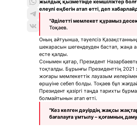
жылдық қызметінде кемшіліктер бол
елеулі еңбегін атап өтті, деп хабарла
"Әділетті мемлекет құрамыз десек
Тоқаев.
Оның айтуынша, тәуелсіз Қазақстанның 
шекарасын шегендеуден бастап, жаңа а
есте қалды.
Сонымен қатар, Президент Назарбаевтың
тоқталды. Бұрынғы Президенттің 2021
жоғары мемлекеттік лауазым иелерімен 
өршуіне себеп болды. Тоқаев бұл жағда
Президент қазіргі таңда тарихты бұрма
болмайтынын атап өтті.
"Кез келген дәуірдің жақсы жақта
бағалауға ұмтылу – қоғамның дам