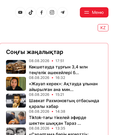
Меню
KZ
Соңғы жаңалықтар
08.08.2026
17:51
Көкшетауда тұрғын 3,4 млн
теңгелік әшекейлері б...
08.08.2026
16:32
«Жауап керек»: Ақтауда ұлынан
айырылған ана мин...
08.08.2026
15:21
Шавкат Рахмоновтың отбасында
қаралы хабар
08.08.2026
14:38
Tiktok-тағы тікелей эфирде
шектен шыққан Тараз ...
08.08.2026
13:35
«Сараптама бәрін өзгертті»: