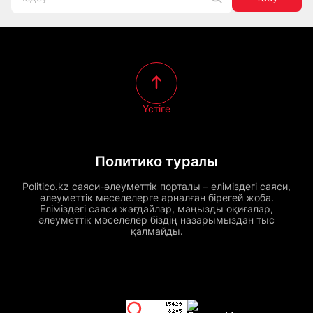
Үстіге
Политико туралы
Politico.kz саяси-әлеуметтік порталы – еліміздегі саяси,
әлеуметтік мәселелерге арналған бірегей жоба.
Еліміздегі саяси жағдайлар, маңызды оқиғалар,
әлеуметтік мәселелер біздің назарымыздан тыс
қалмайды.