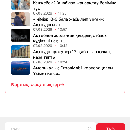
Кенжебек Жанәбілов жансақтау бөліміне
түсті
07.08.2026
11:25
«Інімізді 8-9 бала жабылып ұрған»:
Ақтаудағы ат...
07.08.2026
10:57
Ақтөбеде зорланған қыздың отбасы
күдіктінің ақш...
07.08.2026
10:48
Ақтауда прокурор 12-қабаттан құлап,
қаза тапты
07.08.2026
10:24
Америкалық ExxonMobil корпорациясы
Үкіметіке со...
Барлық жаңалықтар
Табу