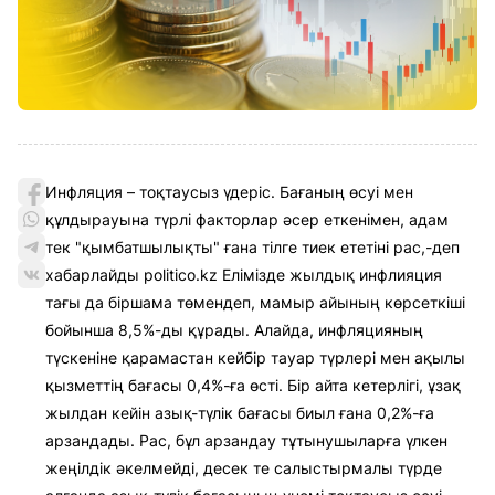
Инфляция – тоқтаусыз үдеріс. Бағаның өсуі мен
құлдырауына түрлі факторлар әсер еткенімен, адам
тек "қымбатшылықты" ғана тілге тиек ететіні рас,-деп
хабарлайды politico.kz Елімізде жылдық инфлияция
тағы да біршама төмендеп, мамыр айының көрсеткіші
бойынша 8,5%-ды құрады. Алайда, инфляцияның
түскеніне қарамастан кейбір тауар түрлері мен ақылы
қызметтің бағасы 0,4%-ға өсті. Бір айта кетерлігі, ұзақ
жылдан кейін азық-түлік бағасы биыл ғана 0,2%-ға
арзандады. Рас, бұл арзандау тұтынушыларға үлкен
жеңілдік әкелмейді, десек те салыстырмалы түрде