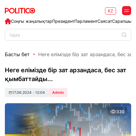
KZ
Соңғы жаңалықтар
Президент
Парламент
Саясат
Сарапшыл
Басты бет
Неге елімізде бір зат арзандаса, бес зат
Неге елімізде бір зат арзандаса, бес зат
қымбаттайды...
17.06.2024
•
12:04
Admin
330