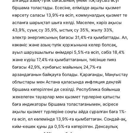
алғанда азық-түлік бағасының үнемі тоқтаусыз өсуі
біршама толастады. Есесіне, елімізде ақылы қызмет
көрсету саласы 13,9%-ға өсіп, коммуналдық қызмет те
аспанға шарықтап шыға келді. Мәселен, кәріз ақысы
43,9%, суық су 35,9%, ыстық су 35%, жылу 33%,
электр энергиясының бағасы 31,4%-ға қымбаттады. Ал,
көкөніс және азық-түлік қоржынына келер болсақ,
ауыл шаруашылығы өнімдері 5,5%-ға өсіп, сәбіз 18,4%
және күріш 17,4%-ға қымбаттағанын, тиісінше пияз
бағасы 42,9%, күнбағыс майының 24,7%-ға
арзандағанын байқауға болады. Қарағанды, Маңғыстау
облыстары мен Астана қаласында инфляция деңгейі
біршама көтерілгені де сезілді. Республика бойынша
жекелеген тауарлар мен қызмет түрлеріне қатысты
баға индикаторы біршама толастағанымен, әсіресе
ақылы қызмет түрлеріне соңғы айда сұралған баға 1%-
ға өсіп, ел көлемінде 13,9%-ға қымбаттаған. Сондай-ақ,
киім-кешек құны да 0,5%-ға көтерілген. Денсаулық