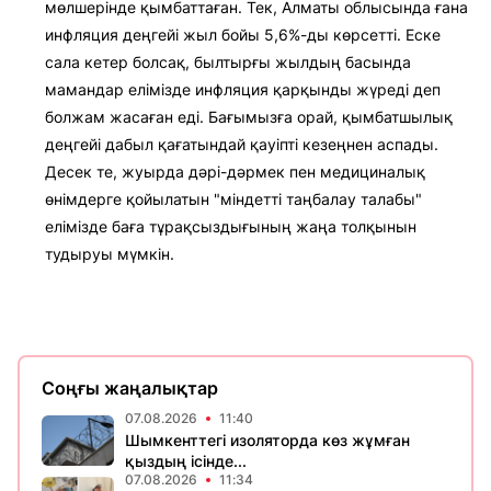
мөлшерінде қымбаттаған. Тек, Алматы облысында ғана
инфляция деңгейі жыл бойы 5,6%-ды көрсетті. Еске
сала кетер болсақ, былтырғы жылдың басында
мамандар елімізде инфляция қарқынды жүреді деп
болжам жасаған еді. Бағымызға орай, қымбатшылық
деңгейі дабыл қағатындай қауіпті кезеңнен аспады.
Десек те, жуырда дәрі-дәрмек пен медициналық
өнімдерге қойылатын "міндетті таңбалау талабы"
елімізде баға тұрақсыздығының жаңа толқынын
тудыруы мүмкін.
Соңғы жаңалықтар
07.08.2026
11:40
Шымкенттегі изоляторда көз жұмған
қыздың ісінде...
07.08.2026
11:34