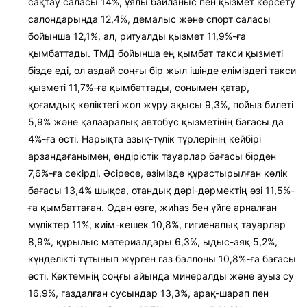
сақтау саласы 14%, ұялы байланыс пен қызмет көрсету
салондарында 12,4%, демалыс және спорт саласы
бойынша 12,1%, ал, ритуалды қызмет 11,9%-ға
қымбаттады. ТМД бойынша ең қымбат такси қызметі
бізде еді, ол аздай соңғы бір жыл ішінде еліміздегі такси
қызметі 11,7%-ға қымбаттады, сонымен қатар,
қоғамдық көліктегі жол жүру ақысы 9,3%, пойыз билеті
5,9% және қалааралық автобус қызметінің бағасы да
4%-ға өсті. Нарықта азық-түлік түрлерінің кейбірі
арзандағанымен, өндірістік тауарлар бағасы бірден
7,6%-ға секірді. Әсіресе, өзімізде құрастырылған көлік
бағасы 13,4% шықса, отандық дәрі-дәрмектің өзі 11,5%-
ға қымбаттаған. Одан өзге, жиһаз бен үйге арналған
мүліктер 11%, киім-кешек 10,8%, гигиеналық тауарлар
8,9%, құрылыс материалдары 6,3%, ыдыс-аяқ 5,2%,
күнделікті тұтынып жүрген газ баллоны 10,8%-ға бағасы
өсті. Көктемнің соңғы айында минералды және ауыз су
16,9%, газдалған сусындар 13,3%, арақ-шарап пен