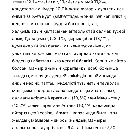
темекі 13,1%-ға, балық 11,7%, сары май 11,2%,
кондитерлік өнімдер 10,9% және жоғары сұрыпты нан
өнімі 10,6%-ға күрт қымбаттады. Әрине, бұл көпшіліктің
кеңінен тұтынатын тауары болғандықтан,
халқымыздың қалтасынан айтарлықтай салмақ түсері
анық. Қарақұмық (23,9%), қырыққабат (18,1%),
құмшекер (4,9%) бағасы кішкене түскенімен, ол
уақытша көрсеткіш. Аталған тауарлар күзге салым
бірден қымбаттап шыға келетіні белгілі. Қорытып айтар
болсақ, мамыр айының қорытынды есебі бойынша
жылдық инфляция деңгейі еліміздің он аймағында
айқын көрініс тапты. Күнделікті тұтынатын тауарлар
мен қызмет көрсету саласындағы қымбатшылық
салмағы әсіресе Қарағанды (10,5%) мен Маңғыстау
(10,2%) облыстары мен Астана (10,4%) қаласында
айтарлықтай сезілді. Алматы қаласында былтырғы
жылдың мамыры мен осы жылдың мамыры
аралығында тауар бағасы 9%-ға, Шымкентте 7,7%