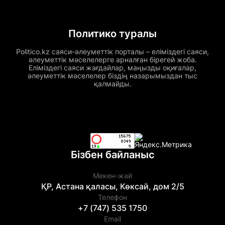
Политико туралы
Politico.kz саяси-әлеуметтік порталы – еліміздегі саяси,
әлеуметтік мәселелерге арналған бірегей жоба.
Еліміздегі саяси жағдайлар, маңызды оқиғалар,
әлеуметтік мәселелер біздің назарымыздан тыс
қалмайды.
Бізбен байланыс
Мекен-жай
ҚР, Астана қаласы, Көксай, дом 2/5
Телефон
+7 (747) 535 1750
Email