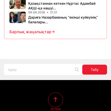
Қазақстаннан кеткен Нұртас Адамбай
АҚШ-қа көшуі...
06.08.2026
21:21
Дариға Назарбаевның “екінші куйеуінің”
балалары...
Барлық жаңалықтар
Табу
Үстіге