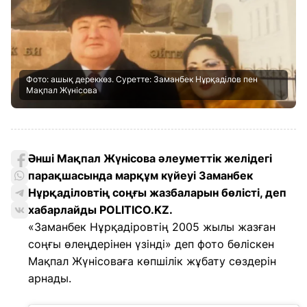
Фото: ашық дереккөз. Суретте: Заманбек Нұрқаділов пен
Мақпал Жүнісова
Әнші Мақпал Жүнісова әлеуметтік желідегі
парақшасында марқұм күйеуі Заманбек
Нұрқаділовтің соңғы жазбаларын бөлісті, деп
хабарлайды POLITICO.KZ.
«Заманбек Нұрқадіровтің 2005 жылы жазған
соңғы өлеңдерінен үзінді» деп фото бөліскен
Мақпал Жүнісоваға көпшілік жұбату сөздерін
арнады.