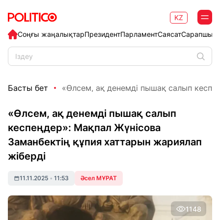
KZ
Соңғы жаңалықтар
Президент
Парламент
Саясат
Сарапшыл
Басты бет
«Өлсем, ақ денемді пышақ салып кеспең
«Өлсем, ақ денемді пышақ салып
кеспеңдер»: Мақпал Жүнісова
Заманбектің құпия хаттарын жариялап
жіберді
11.11.2025
•
11:53
Әсел МҰРАТ
1148