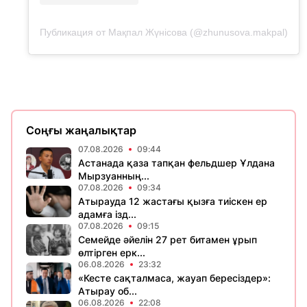
Публикация от Мақпал Жүнісова (@zhunusova.makpal)
Соңғы жаңалықтар
07.08.2026
09:44
Астанада қаза тапқан фельдшер Ұлдана
Мырзуанның...
07.08.2026
09:34
Атырауда 12 жастағы қызға тиіскен ер
адамға ізд...
07.08.2026
09:15
Семейде әйелін 27 рет битамен ұрып
өлтірген ерк...
06.08.2026
23:32
«Кесте сақталмаса, жауап бересіздер»:
Атырау об...
06.08.2026
22:08