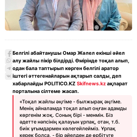
Белгілі абайтанушы Омар Жәлел екінші әйел
алу жайлы пікір білдірді. Өмірінде тоқал алып,
одан бала таптырып көрген белгілі аратор
іштегі әттегенайларын ақтарып салды, деп
хабарлайды POLITICO.KZ
Skifnews.kz
ақпарат
порталына сілтеме жасап.
«Тоқал жайлы әңгіме - былжырақ әңгіме.
Менің айналамда тоқал алып оңған адамды
көргенім жоқ. Соның бірі - менмін. Біз
әдетте нәпсінің қалауын ұрпақ, отан, т.б.
биік ұғымдармен көлегейлейміз. Ұрпақ
керек болса, - бір әйелден де өрбітуге