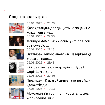
Соңғы жаңалықтар
05.08.2026
23:29
Қазақстандықтардың атына заңсыз 2
млрд теңге не...
05.08.2026
22:35
Феншуй маманы: 77 саны үйге өрт пен
ұрыс-керіс ...
05.08.2026
22:28
Заттыбек Көпбосыновтың Назарбаевқа
жасаған паро...
05.08.2026
21:41
«72 рет пышақ тығар едім»: Нұрай
Серікбайға қат...
05.08.2026
20:36
Президент Қарағойшинге тұрғын үйдің
қолжетімділ...
05.08.2026
19:43
Мемлекеттік гранттың қорытындысы
жарияланатын к...