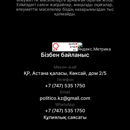
Еліміздегі саяси жағдайлар, маңызды оқиғалар,
әлеуметтік мәселелер біздің назарымыздан тыс
қалмайды.
Бізбен байланыс
Мекен-жай
ҚР, Астана қаласы, Көксай, дом 2/5
Телефон
+7 (747) 535 1750
Email
politico.kz@gmail.com
WhatsApp
+7 (747) 535 1750
Құпиялық саясаты