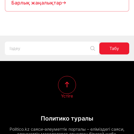
Барлық жаңалықтар
Табу
Үстіге
Политико туралы
Politico.kz саяси-әлеуметтік порталы – еліміздегі саяси,
әлеуметтік мәселелерге арналған бірегей жоба.