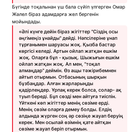
Бүгінде тоқалынан үш бала сүйіп үлгерген Омар
Жәлел біраз адамдарға жел бергенін
мойындады.
«Әлі күнге дейін біраз жігіттер "Сіздің осы
әңгімеңіз ұнайды" дейді. Нәпсілеріне ұнап
тұрғанымен шаруасы жоқ. Қызба бастар
көргісі келеді. Артын ойлап жатқан ешкім
жоқ. Оларға бұл - қызық. Шыжығын ешкім
ойлап жатқан жоқ. Ал мен, "тоқал
алмаңдар" деймін. Өз ащы тәжірибемнен
айтып отырмын. Отбасының шырқын
бұзбаңдар. Алған жарларыңды
қадірлеңдер. Ұрпақ керек болса, солар- ақ
туып береді. Бұл сөзді мен айтуға тиіспін.
Үйткені көп жігіттер менің сөзіме ерді.
Менің сөзім оларға демеу болды. Елдің
алдында жүрген соң әр сөзіңе жауап беруің
керек. Мен осылай өзімнің қате айтқан
сөзіме жауап беріп отырмын.