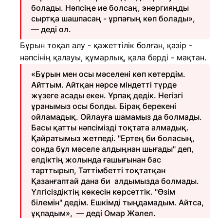
болады. Нәпсіңе ие болсаң, энергияңды
сыртқа шашпасаң - ұрпағың көп болады»,
— деді ол.
Бұрын тоқал алу - қажеттілік болған, қазір -
нәпсінің қалауы, құмарлық, қала берді - мақтан.
«Бұрын мен осы мәселені көп көтердім.
Айттым. Айтқан нәрсе міндетті түрде
жүзеге асады екен. Ұрпақ дедік. Негізгі
ұранымыз осы болды. Бірақ берекені
ойламадық. Ойлауға шамамыз да болмады.
Басы қатты нәпсімізді тоқтата алмадық.
Қайратымыз жетпеді. "Ертең би боласың,
сонда бұл мәселе алдыңнан шығады" деп,
елдіктің жолында ғашығынан бас
тарттырып, Тәттімбетті тоқтатқан
Қазанғаптай дана би алдымызда болмады.
Үлгісіздіктің көкесін көрсеттік. "Өзім
білемін" дедім. Ешкімді тыңдамадым. Айтса,
ұқпадым», — деді Омар Жәлел.