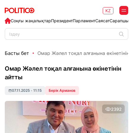
KZ
Соңғы жаңалықтар
Президент
Парламент
Саясат
Сарапшыл
Басты бет
Омар Жәлел тоқал алғанына өкінетінін 
Омар Жәлел тоқал алғанына өкінетінін
айтты
07.11.2025
•
11:15
Берік Арманов
2392