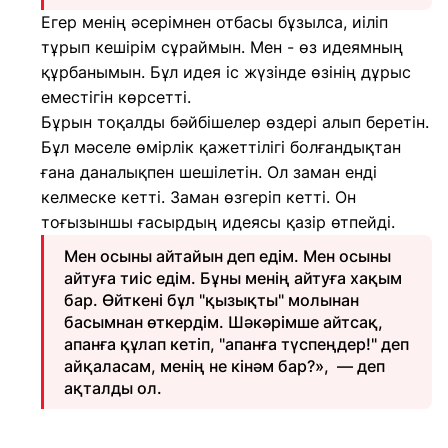
Егер менің әсерімнен отбасы бұзылса, иіліп
тұрып кешірім сұраймын. Мен - өз идеямның
құрбанымын. Бұл идея іс жүзінде өзінің дұрыс
еместігін көрсетті.
Бұрын тоқалды бәйбішелер өздері алып беретін.
Бұл мәселе өмірлік қажеттілігі болғандықтан
ғана даналықпен шешілетін. Ол заман енді
келмеске кетті. Заман өзгеріп кетті. Он
тоғызыншы ғасырдың идеясы қазір өтпейді.
Мен осыны айтайын деп едім. Мен осыны
айтуға тиіс едім. Бұны менің айтуға хақым
бар. Өйткені бұл "қызықты" молынан
басымнан өткердім. Шәкәрімше айтсақ,
апанға құлап кетіп, "апанға түспеңдер!" деп
айқаласам, менің не кінәм бар?», — деп
ақталды ол.