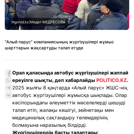
mgorod.kz/Медет МЕДРЕСОВА
"Алый парус" компаниясының жүргізушілері жұмыс
шарттарын жақсартуды талап етуде
Орал қаласында автобус жүргізушілері жаппай
ереуілге шықты, деп хабарлайды
POLITICO.KZ
.
2025 жылғы 8 қаңтарда «Алый парус» ЖШС-нің
автобус жүргізушілері жұмысқа шықпады. Олар
кәсіпорындағы әлеуметтік мәселелерді шешуді
талап етіп, жалақы кешігуі, зейнетақы мен
медициналық сақтандыру төлемдерінің
болмауына наразылық білдірді.
Жүргізушілердің басты талаптары: