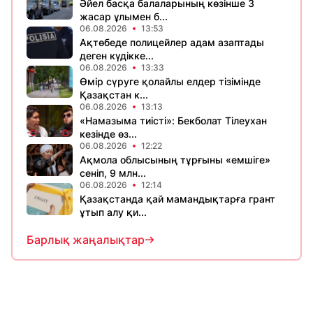
Әйел басқа балаларының көзінше 3
жасар ұлымен б...
06.08.2026
13:53
Ақтөбеде полицейлер адам азаптады
деген күдікке...
06.08.2026
13:33
Өмір сүруге қолайлы елдер тізімінде
Қазақстан к...
06.08.2026
13:13
«Намазыма тиісті»: Бекболат Тілеухан
кезінде өз...
06.08.2026
12:22
Ақмола облысының тұрғыны «емшіге»
сеніп, 9 млн...
06.08.2026
12:14
Қазақстанда қай мамандықтарға грант
ұтып алу қи...
Барлық жаңалықтар