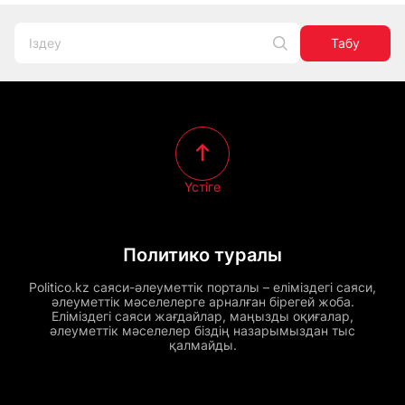
Табу
Үстіге
Политико туралы
Politico.kz саяси-әлеуметтік порталы – еліміздегі саяси,
әлеуметтік мәселелерге арналған бірегей жоба.
Еліміздегі саяси жағдайлар, маңызды оқиғалар,
әлеуметтік мәселелер біздің назарымыздан тыс
қалмайды.