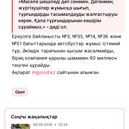
«Мәселе шешіледі деп сенемін. Дегенмен,
жүргізушілер жұмысқа шығып,
тұрғындарды тасымалдауды жалғастыруы
керек. Қала тұрғындарынан кешірім
сұраймыз,» – деді ол.
Ереуілге байланысты №3, №35, №14, №3К және
№51 бағыттарында автобустар жұмыс істемей
тұр. Әкімдік тарапынан қысым жасалмайды,
бірақ компания қарызы шамамен 60 миллион
теңгені құрайды.
Ақпарат
mgorod.kz
сайтынан алынған.
Орал
Соңғы жаңалықтар
06.08.2026
14:34