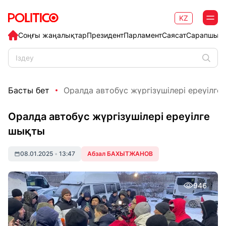
KZ
Соңғы жаңалықтар
Президент
Парламент
Саясат
Сарапшыл
Басты бет
Оралда автобус жүргізушілері ереуілге
Оралда автобус жүргізушілері ереуілге
шықты
08.01.2025
•
13:47
Абзал БАХЫТЖАНОВ
946