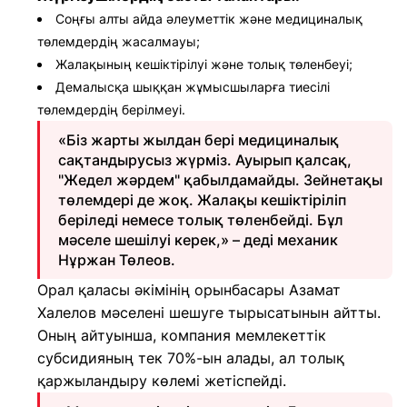
Соңғы алты айда әлеуметтік және медициналық
төлемдердің жасалмауы;
Жалақының кешіктірілуі және толық төленбеуі;
Демалысқа шыққан жұмысшыларға тиесілі
төлемдердің берілмеуі.
«Біз жарты жылдан бері медициналық
сақтандырусыз жүрміз. Ауырып қалсақ,
"Жедел жәрдем" қабылдамайды. Зейнетақы
төлемдері де жоқ. Жалақы кешіктіріліп
беріледі немесе толық төленбейді. Бұл
мәселе шешілуі керек,» – деді механик
Нұржан Төлеов.
Орал қаласы әкімінің орынбасары Азамат
Халелов мәселені шешуге тырысатынын айтты.
Оның айтуынша, компания мемлекеттік
субсидияның тек 70%-ын алады, ал толық
қаржыландыру көлемі жетіспейді.