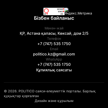
Бізбен байланыс
Мекен-жай
ҚР, Астана қаласы, Көксай, дом 2/5
Телефон
+7 (747) 535 1750
Email
politico.kz@gmail.com
WhatsApp
+7 (747) 535 1750
Құпиялық саясаты
© 2026. POLITICO саяси-әлеуметтік порталы. Барлық
құқықтар қорғалған
Дизайн және құрылым