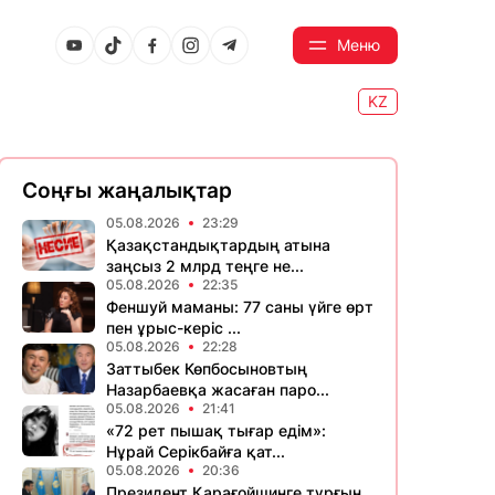
Меню
KZ
Соңғы жаңалықтар
05.08.2026
23:29
Қазақстандықтардың атына
заңсыз 2 млрд теңге не...
05.08.2026
22:35
Феншуй маманы: 77 саны үйге өрт
пен ұрыс-керіс ...
05.08.2026
22:28
Заттыбек Көпбосыновтың
Назарбаевқа жасаған паро...
05.08.2026
21:41
«72 рет пышақ тығар едім»:
Нұрай Серікбайға қат...
05.08.2026
20:36
Президент Қарағойшинге тұрғын