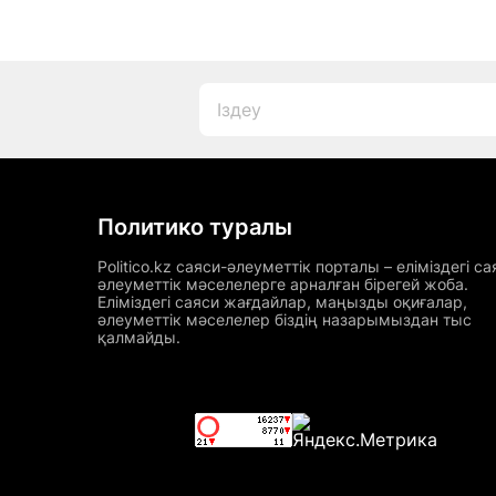
Политико туралы
Politico.kz саяси-әлеуметтік порталы – еліміздегі са
әлеуметтік мәселелерге арналған бірегей жоба.
Еліміздегі саяси жағдайлар, маңызды оқиғалар,
әлеуметтік мәселелер біздің назарымыздан тыс
қалмайды.