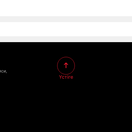
яси,
Үстіге