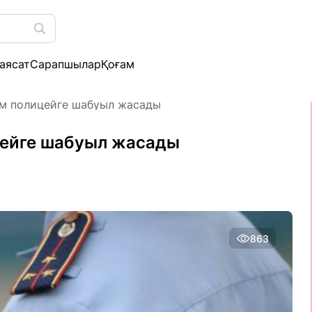
аясат
Сарапшылар
Қоғам
ам полицейге шабуыл жасады
цейге шабуыл жасады
863