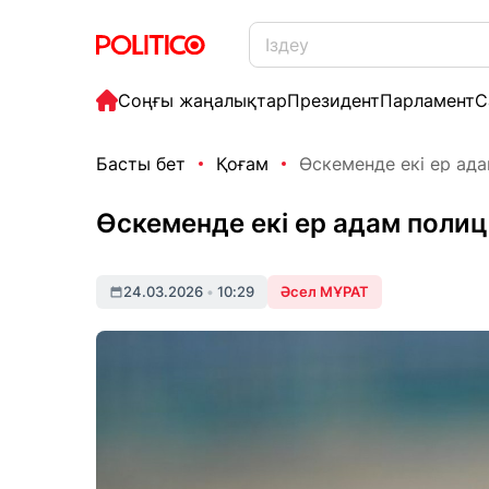
Соңғы жаңалықтар
Президент
Парламент
С
Басты бет
Қоғам
Өскеменде екі ер ад
Өскеменде екі ер адам поли
24.03.2026
•
10:29
Әсел МҰРАТ