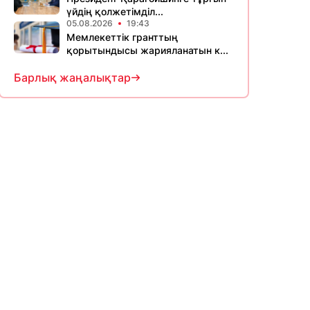
үйдің қолжетімділ...
05.08.2026
19:43
Мемлекеттік гранттың
қорытындысы жарияланатын к...
Барлық жаңалықтар