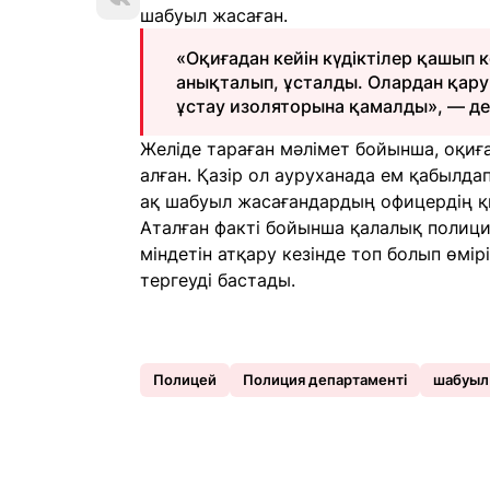
шабуыл жасаған.
«Оқиғадан кейін күдіктілер қашып к
анықталып, ұсталды. Олардан қару 
ұстау изоляторына қамалды», — д
Желіде тараған мәлімет бойынша, оқиғ
алған. Қазір ол ауруханада ем қабылда
ақ шабуыл жасағандардың офицердің қы
Аталған факті бойынша қалалық полици
міндетін атқару кезінде топ болып өмір
тергеуді бастады.
Полицей
Полиция департаменті
шабуыл