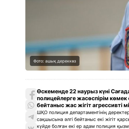
Фото: ашық дереккөз
Өскеменде 22 наурыз күні Сағад
полицейлерге жасөспірім көмек 
бейтаныс жас жігіт агрессивті 
ШҚО полиция департаментінің деректер
сақшысына әлгі бейтаныс екі жігіт қар
күйде болған екі ер адам полиция қызм