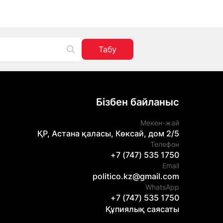
Табу
Бізбен байланыс
Мекен-жай
ҚР, Астана қаласы, Көксай, дом 2/5
Телефон
+7 (747) 535 1750
Email
politico.kz@gmail.com
WhatsApp
+7 (747) 535 1750
Құпиялық саясаты