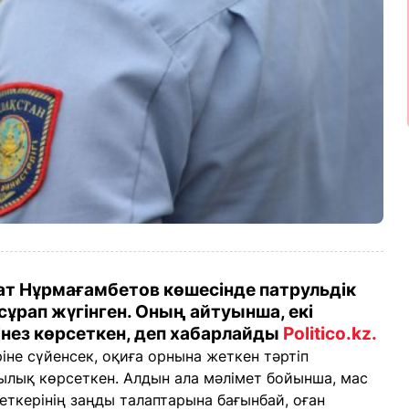
ат Нұрмағамбетов көшесінде патрульдік
сұрап жүгінген. Оның айтуынша, екі
мінез көрсеткен, деп хабарлайды
Politico.kz.
іне сүйенсек, оқиға орнына жеткен тәртіп
сылық көрсеткен. Алдын ала мәлімет бойынша, мас
еткерінің заңды талаптарына бағынбай, оған