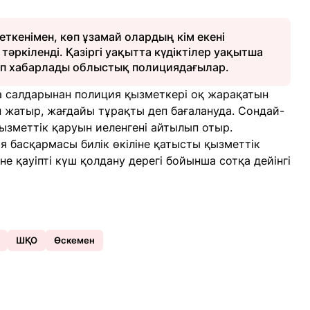
еткенімен, көп ұзамай олардың кім екені
тәркіленді. Қазіргі уақытта күдіктілер уақытша
еп хабарлады облыстық полициядағылар.
а салдарынан полиция қызметкері оқ жарақатын
п жатыр, жағдайы тұрақты деп бағалануда. Сондай-
зметтік қаруын иеленгені айтылып отыр.
я басқармасы билік өкіліне қатысты қызметтік
іне қауіпті күш қолдану дерегі бойынша сотқа дейінгі
ШҚО
Өскемен