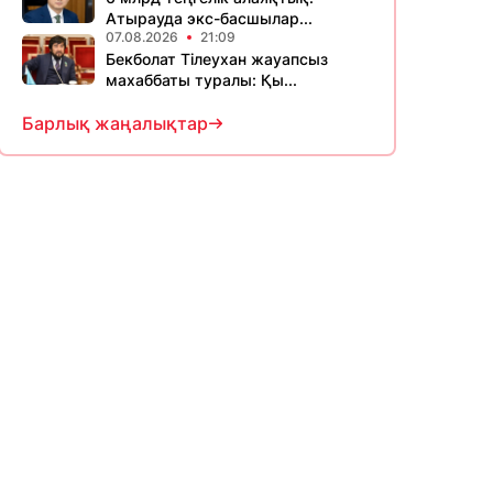
Атырауда экс-басшылар...
07.08.2026
21:09
Бекболат Тілеухан жауапсыз
махаббаты туралы: Қы...
Барлық жаңалықтар