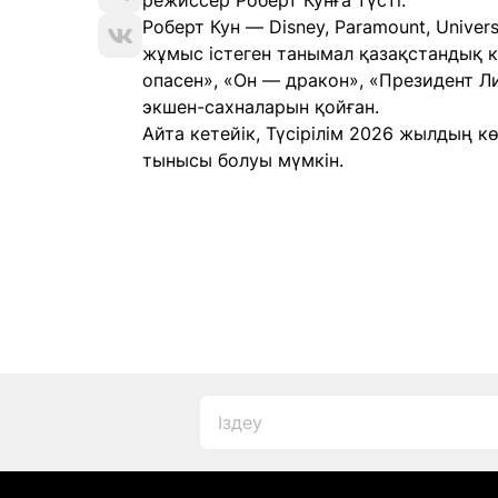
режиссер Роберт Кунға түсті.
Роберт Кун — Disney, Paramount, Univer
жұмыс істеген танымал қазақстандық к
опасен», «Он — дракон», «Президент Л
экшен-сахналарын қойған.
Айта кетейік, Түсірілім 2026 жылдың к
тынысы болуы мүмкін.