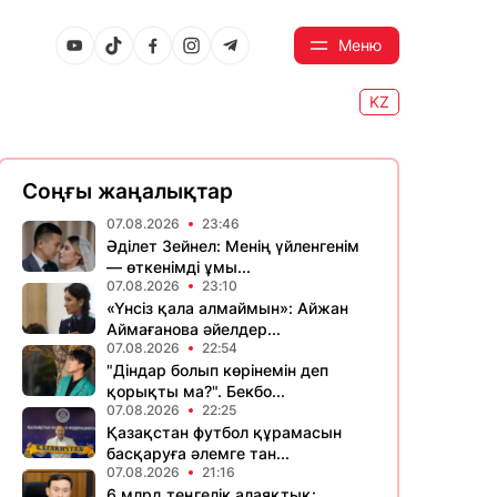
Меню
KZ
Соңғы жаңалықтар
07.08.2026
23:46
Әділет Зейнел: Менің үйленгенім
— өткенімді ұмы...
07.08.2026
23:10
«Үнсіз қала алмаймын»: Айжан
Аймағанова әйелдер...
07.08.2026
22:54
"Діндар болып көрінемін деп
қорықты ма?". Бекбо...
07.08.2026
22:25
Қазақстан футбол құрамасын
басқаруға әлемге тан...
07.08.2026
21:16
6 млрд теңгелік алаяқтық: