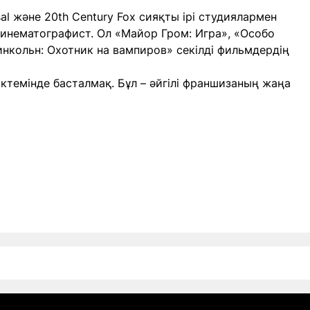
sal және 20th Century Fox сияқты ірі студиялармен
инематографист. Ол «Майор Гром: Игра», «Особо
инкольн: Охотник на вампиров» секілді фильмдердің
өктемінде басталмақ. Бұл – әйгілі франшизаның жаңа