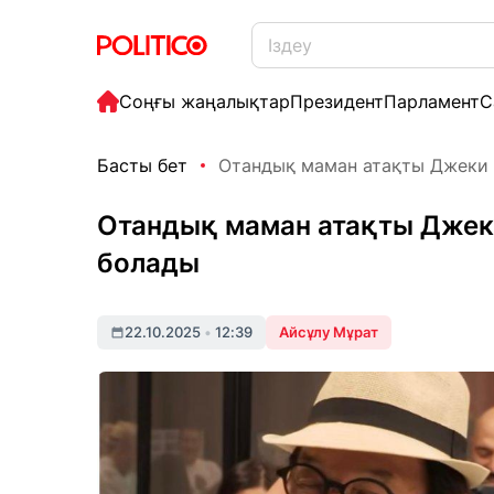
Соңғы жаңалықтар
Президент
Парламент
С
Басты бет
Отандық маман атақты Джеки 
Отандық маман атақты Джек
болады
22.10.2025
•
12:39
Айсұлу Мұрат