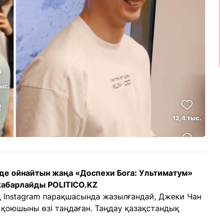
де ойнайтын жаңа «Доспехи Бога: Ультиматум»
хабарлайды POLITICO.KZ
ң Instagram парақшасында жазылғандай, Джеки Чан
 қоюшыны өзі таңдаған. Таңдау қазақстандық