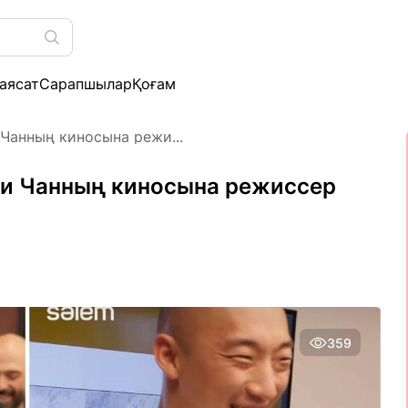
аясат
Сарапшылар
Қоғам
Чанның киносына режи...
и Чанның киносына режиссер
359