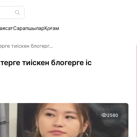
аясат
Сарапшылар
Қоғам
ге тиіскен блогерг...
ерге тиіскен блогерге іс
2580