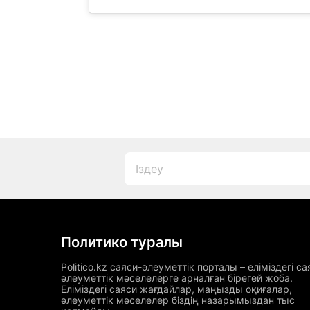
Политико туралы
Politico.kz саяси-әлеуметтік порталы – еліміздегі са
әлеуметтік мәселелерге арналған бірегей жоба.
Еліміздегі саяси жағдайлар, маңызды оқиғалар,
әлеуметтік мәселелер біздің назарымыздан тыс