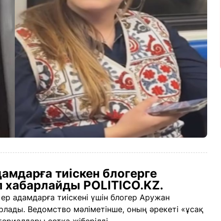
амдарға тиіскен блогерге
еп хабарлайды POLITICO.KZ.
р адамдарға тиіскені үшін блогер Аружан
арлады. Ведомство мәліметінше, оның әрекеті «ұсақ