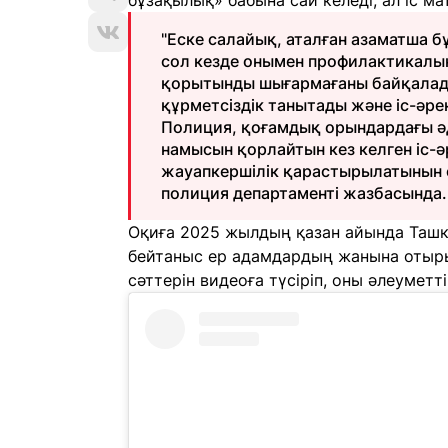
бұзақылық» бабына сай келеді, ал іс ма
"Еске салайық, аталған азаматша б
сол кезде онымен профилактикалық 
қорытынды шығармағаны байқалад
құрметсіздік танытады және іс-әре
Полиция, қоғамдық орындардағы ә
намысын қорлайтын кез келген іс-ә
жауапкершілік қарастырылатынын е
полиция департаменті жазбасында.
Оқиға 2025 жылдың қазан айында Ташк
бейтаныс ер адамдардың жанына отыры
сәттерін видеоға түсіріп, оны әлеуметт