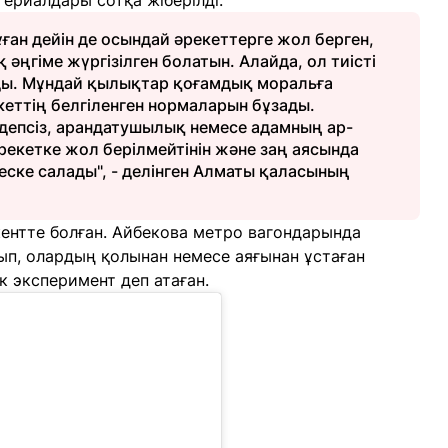
териалдары сотқа жіберілді.
ұған дейін де осындай әрекеттерге жол берген,
әңгіме жүргізілген болатын. Алайда, ол тиісті
ы. Мұндай қылықтар қоғамдық моральға
кеттің белгіленген нормаларын бұзады.
депсіз, арандатушылық немесе адамның ар-
рекетке жол берілмейтінін және заң аясында
ске салады", - делінген Алматы қаласының
ентте болған. Айбекова метро вагондарында
п, олардың қолынан немесе аяғынан ұстаған
ік эксперимент деп атаған.