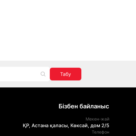
Табу
Бізбен байланыс
Мекен-жай
ҚР, Астана қаласы, Көксай, дом 2/5
Телефон