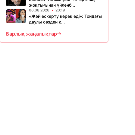
жоқтығынан үйленб...
06.08.2026
20:19
«Жәй ескерту керек еді»: Тойдағы
даулы сөзден к...
Барлық жаңалықтар