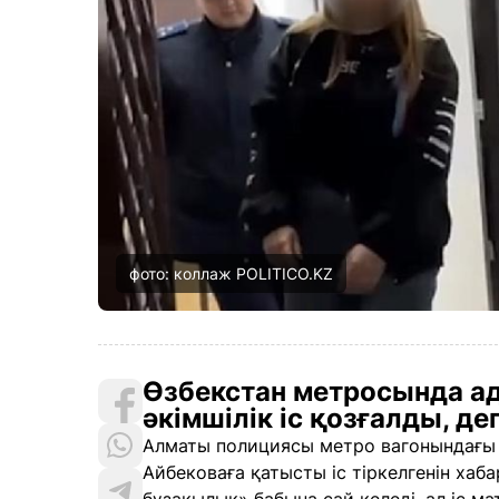
фото: коллаж POLITICO.KZ
Өзбекстан метросында ад
әкімшілік іс қозғалды, д
Алматы полициясы метро вагонындағы е
Айбековаға қатысты іс тіркелгенін хаб