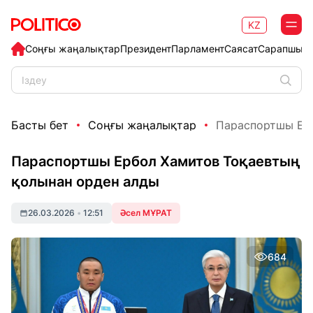
KZ
Соңғы жаңалықтар
Президент
Парламент
Саясат
Сарапшыл
Басты бет
Соңғы жаңалықтар
Параспортшы Ерб
Параспортшы Ербол Хамитов Тоқаевтың
қолынан орден алды
26.03.2026
•
12:51
Әсел МҰРАТ
684