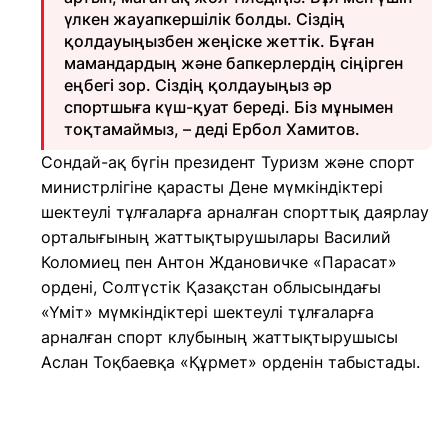
үлкен жауапкершілік болды. Сіздің
қолдауыңызбен жеңіске жеттік. Бұған
мамандардың және бапкерлердің сіңірген
еңбегі зор. Сіздің қолдауыңыз әр
спортшыға күш-қуат береді. Біз мұнымен
тоқтамаймыз, – деді Ербол Хамитов.
Сондай-ақ бүгін президент Туризм және спорт
министрлігіне қарасты Дене мүмкіндіктері
шектеулі тұлғаларға арналған спорттық даярлау
орталығының жаттықтырушылары Василий
Коломиец пен Антон Ждановичке «Парасат»
ордені, Солтүстік Қазақстан облысындағы
«Үміт» мүмкіндіктері шектеулі тұлғаларға
арналған спорт клубының жаттықтырушысы
Аслан Тоқбаевқа «Құрмет» орденін табыстады.