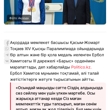
Фото: Ақорда
Ақордада мемлекет басшысы Қасым-Жомарт
Тоқаев ХIV Қысқы Паралимпиада ойындарында
бір алтын және бір қола медаль иеленген Ербол
Хамитовты III дәрежелі «Барыс» орденімен
марапаттады, деп хабарлайды
Politico.kz.
Ербол Хамитов мұнымен тоқтамай, әлі талай
жетістіктерге жетуге тырысатынын айтты.
«Осындай маңызды сәтте Сіздің алдыңызда
сөз сөйлеу мен үшін үлкен мәртебе. Осы
жарысқа аттанар кезде Сіз маған
мемлекеттік туды тапсырып, маған сенім
артып, маған ақ жол тіледіңіз. Бұл мен үшін