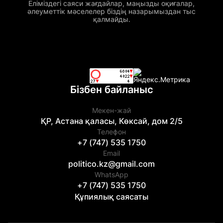
Еліміздегі саяси жағдайлар, маңызды оқиғалар,
әлеуметтік мәселелер біздің назарымыздан тыс
қалмайды.
Бізбен байланыс
Мекен-жай
ҚР, Астана қаласы, Көксай, дом 2/5
Телефон
+7 (747) 535 1750
Email
politico.kz@gmail.com
WhatsApp
+7 (747) 535 1750
Құпиялық саясаты