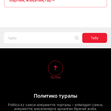
Барлық жаңалықтар
Табу
Үстіге
Политико туралы
Politico.kz саяси-әлеуметтік порталы – еліміздегі саяси,
әлеуметтік мәселелерге арналған бірегей жоба.