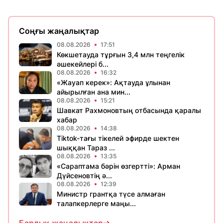
Соңғы жаңалықтар
08.08.2026
17:51
Көкшетауда тұрғын 3,4 млн теңгелік
әшекейлері б...
08.08.2026
16:32
«Жауап керек»: Ақтауда ұлынан
айырылған ана мин...
08.08.2026
15:21
Шавкат Рахмоновтың отбасында қаралы
хабар
08.08.2026
14:38
Tiktok-тағы тікелей эфирде шектен
шыққан Тараз ...
08.08.2026
13:35
«Сараптама бәрін өзгертті»: Арман
Дүйсеновтің ә...
08.08.2026
12:39
Министр грантқа түсе алмаған
талапкерлерге маңы...