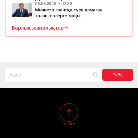
08.08.2026
12:39
Министр грантқа түсе алмаған
талапкерлерге маңы...
Барлық жаңалықтар
Табу
Үстіге