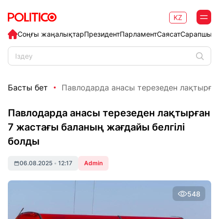
KZ
Соңғы жаңалықтар
Президент
Парламент
Саясат
Сарапшыл
Басты бет
Павлодарда анасы терезеден лақтырған 
Павлодарда анасы терезеден лақтырған
7 жастағы баланың жағдайы белгілі
болды
06.08.2025
•
12:17
Admin
548