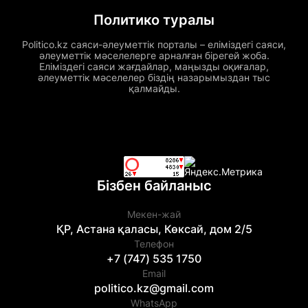
Политико туралы
Politico.kz саяси-әлеуметтік порталы – еліміздегі саяси,
әлеуметтік мәселелерге арналған бірегей жоба.
Еліміздегі саяси жағдайлар, маңызды оқиғалар,
әлеуметтік мәселелер біздің назарымыздан тыс
қалмайды.
Бізбен байланыс
Мекен-жай
ҚР, Астана қаласы, Көксай, дом 2/5
Телефон
+7 (747) 535 1750
Email
politico.kz@gmail.com
WhatsApp