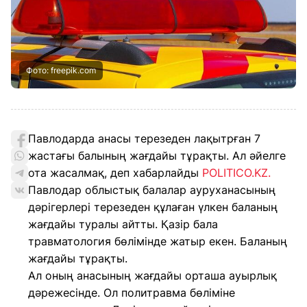
Фото: freepik.com
Павлодарда анасы терезеден лақытрған 7
жастағы балының жағдайы тұрақты. Ал әйелге
ота жасалмақ, деп хабарлайды
POLITICO.KZ.
Павлодар облыстық балалар ауруханасының
дәрігерлері терезеден құлаған үлкен баланың
жағдайы туралы айтты. Қазір бала
травматология бөлімінде жатыр екен. Баланың
жағдайы тұрақты.
Ал оның анасының жағдайы орташа ауырлық
дәрежесінде. Ол политравма бөліміне