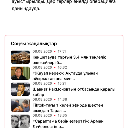
ауыстырылды. Дәрігерлер әйелді операцияға
дайындауда.
Соңғы жаңалықтар
08.08.2026
17:51
Көкшетауда тұрғын 3,4 млн теңгелік
әшекейлері б...
08.08.2026
16:32
«Жауап керек»: Ақтауда ұлынан
айырылған ана мин...
08.08.2026
15:21
Шавкат Рахмоновтың отбасында қаралы
хабар
08.08.2026
14:38
Tiktok-тағы тікелей эфирде шектен
шыққан Тараз ...
08.08.2026
13:35
«Сараптама бәрін өзгертті»: Арман
Дүйсеновтің ә...