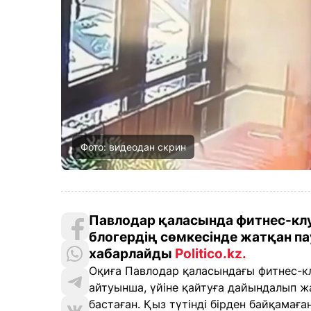
Фото: видеодан скрин
Павлодар қаласында фитнес-клу
блогердің сөмкесінде жатқан па
хабарлайды
Politico.kz
.
Оқиға Павлодар қаласындағы фитнес-кл
айтуынша, үйіне қайтуға дайындалып ж
бастаған. Қыз түтінді бірден байқамаға