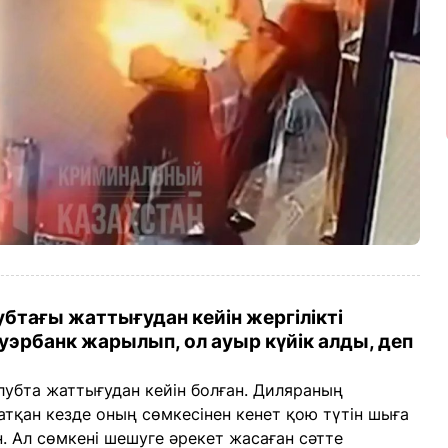
бтағы жаттығудан кейін жергілікті
уэрбанк жарылып, ол ауыр күйік алды, деп
убта жаттығудан кейін болған. Диляраның
атқан кезде оның сөмкесінен кенет қою түтін шыға
н. Ал сөмкені шешуге әрекет жасаған сәтте