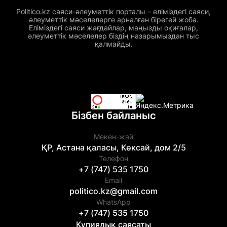
Politico.kz саяси-әлеуметтік порталы – еліміздегі саяси,
әлеуметтік мәселелерге арналған бірегей жоба.
Еліміздегі саяси жағдайлар, маңызды оқиғалар,
әлеуметтік мәселелер біздің назарымыздан тыс
қалмайды.
Бізбен байланыс
Мекен-жай
ҚР, Астана қаласы, Көксай, дом 2/5
Телефон
+7 (747) 535 1750
Email
politico.kz@gmail.com
WhatsApp
+7 (747) 535 1750
Құпиялық саясаты