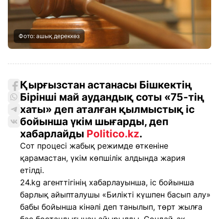
Фото: ашық дереккөз
Қырғызстан астанасы Бішкектің
Бірінші май аудандық соты «75-тің
хаты» деп аталған қылмыстық іс
бойынша үкім шығарды, деп
хабарлайды
Politico.kz
.
Сот процесі жабық режимде өткеніне
қарамастан, үкім көпшілік алдында жария
етілді.
24.kg агенттігінің хабарлауынша, іс бойынша
барлық айыпталушы «Билікті күшпен басып алу»
бабы бойынша кінәлі деп танылып, төрт жылға