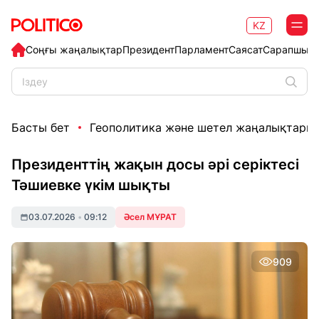
KZ
Соңғы жаңалықтар
Президент
Парламент
Саясат
Сарапшыл
Басты бет
Геополитика және шетел жаңалықтары
Президенттің жақын досы әрі серіктесі
Тәшиевке үкім шықты
03.07.2026
•
09:12
Әсел МҰРАТ
909