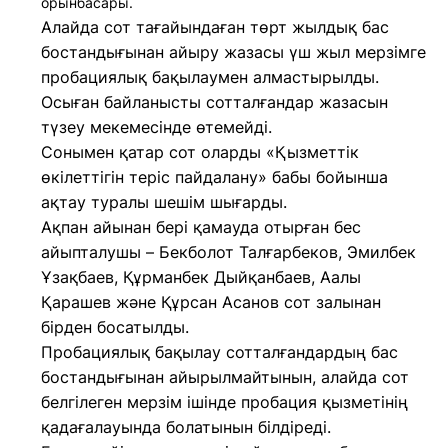
орынбасары.
Алайда сот тағайындаған төрт жылдық бас
бостандығынан айыру жазасы үш жыл мерзімге
пробациялық бақылаумен алмастырылды.
Осыған байланысты сотталғандар жазасын
түзеу мекемесінде өтемейді.
Сонымен қатар сот оларды «Қызметтік
өкілеттігін теріс пайдалану» бабы бойынша
ақтау туралы шешім шығарды.
Ақпан айынан бері қамауда отырған бес
айыпталушы – Бекболот Талғарбеков, Эмилбек
Ұзақбаев, Құрманбек Дыйқанбаев, Аалы
Қарашев және Құрсан Асанов сот залынан
бірден босатылды.
Пробациялық бақылау сотталғандардың бас
бостандығынан айырылмайтынын, алайда сот
белгілеген мерзім ішінде пробация қызметінің
қадағалауында болатынын білдіреді.