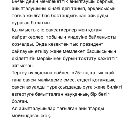
Бұған дейін мемлекеттік айыптаушы барлық
айыпталушыны кінәлі деп танып, әрқайсысын
тоғыз жылға бас бостандығынан айыруды
сұраған болатын.
Қылмыстық іс саясаткерлер мен қоғам
қайраткерлері тобының үндеуіне байланысты
қозғалды. Онда кезектен тыс президент
сайлауын өткізу және мемлекет басшысының
өкілеттігін мерзімінен бұрын тоқтату қажеттігі
айтылған.
Тергеу нұсқасына сәйкес, «75-тің хаты» жай
ғана саяси мәлімдеме емес, елдегі қоғамдық-
саяси ахуалды тұрақсыздандыруға және билікті
өзгертуге бағытталған науқанның бір бөлігі
болған.
Ал айыпталушылар тағылған айыптарды
мойындаған жоқ.