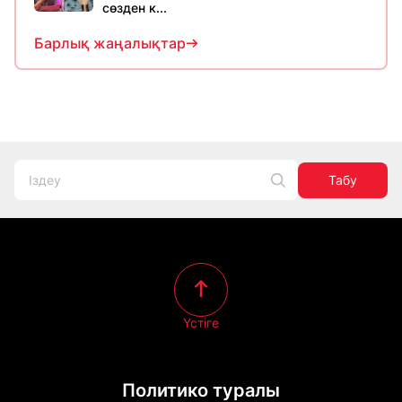
сөзден к...
Барлық жаңалықтар
Табу
Үстіге
Политико туралы