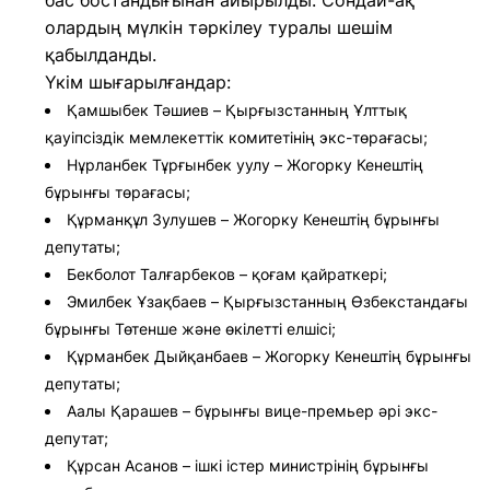
бас бостандығынан айырылды. Сондай-ақ
олардың мүлкін тәркілеу туралы шешім
қабылданды.
Үкім шығарылғандар:
Қамшыбек Тәшиев – Қырғызстанның Ұлттық
қауіпсіздік мемлекеттік комитетінің экс-төрағасы;
Нұрланбек Тұрғынбек уулу – Жогорку Кенештің
бұрынғы төрағасы;
Құрманқұл Зулушев – Жогорку Кенештің бұрынғы
депутаты;
Бекболот Талғарбеков – қоғам қайраткері;
Эмилбек Ұзақбаев – Қырғызстанның Өзбекстандағы
бұрынғы Төтенше және өкілетті елшісі;
Құрманбек Дыйқанбаев – Жогорку Кенештің бұрынғы
депутаты;
Аалы Қарашев – бұрынғы вице-премьер әрі экс-
депутат;
Құрсан Асанов – ішкі істер министрінің бұрынғы