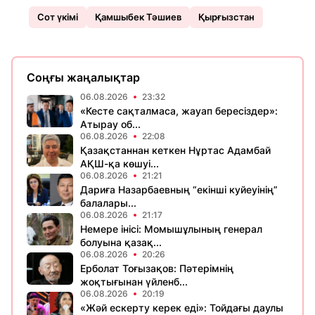
Сот үкімі
Қамшыбек Тәшиев
Қырғызстан
Соңғы жаңалықтар
06.08.2026
23:32
«Кесте сақталмаса, жауап бересіздер»:
Атырау об...
06.08.2026
22:08
Қазақстаннан кеткен Нұртас Адамбай
АҚШ-қа көшуі...
06.08.2026
21:21
Дариға Назарбаевның “екінші куйеуінің”
балалары...
06.08.2026
21:17
Немере інісі: Момышұлының генерал
болуына қазақ...
06.08.2026
20:26
Ерболат Тоғызақов: Пәтерімнің
жоқтығынан үйленб...
06.08.2026
20:19
«Жәй ескерту керек еді»: Тойдағы даулы