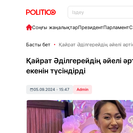
Соңғы жаңалықтар
Президент
Парламент
С
Басты бет
Қайрат Әділгерейдің әйелі әрті
Қайрат Әділгерейдің әйелі ә
екенін түсіндірді
05.09.2024
•
15:47
Admin