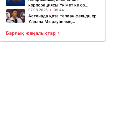
корпорациясы Үкіметіке со...
07.08.2026
09:44
Астанада қаза тапқан фельдшер
Ұлдана Мырзуанның...
Барлық жаңалықтар