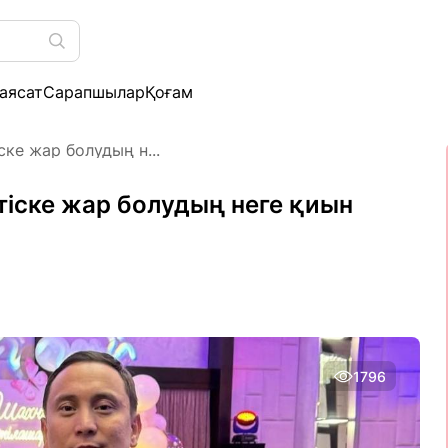
аясат
Сарапшылар
Қоғам
ске жар болудың н...
ртіске жар болудың неге қиын
1796