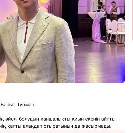
і Бақыт Тұрман
ің әйелі болудың қаншалықты қиын екенін айтты.
зінің қатты алаңдап отыратынын да жасырмады.