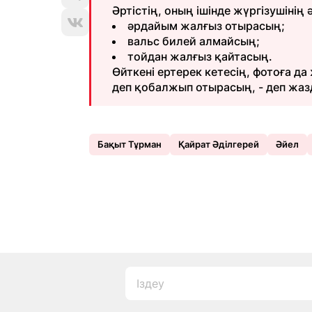
Әртістің, оның ішінде жүргізушінің
әрдайым жалғыз отырасың;
вальс билей алмайсың;
тойдан жалғыз қайтасың.
Өйткені ертерек кетесің, фотоға да
деп қобалжып отырасың, - деп жаз
Бақыт Тұрман
Қайрат Әділгерей
Әйел