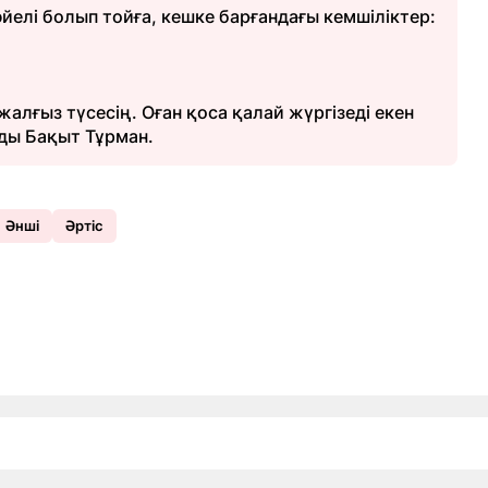
 әйелі болып тойға, кешке барғандағы кемшіліктер:
 жалғыз түсесің. Оған қоса қалай жүргізеді екен
ды Бақыт Тұрман.
Әнші
Әртіс