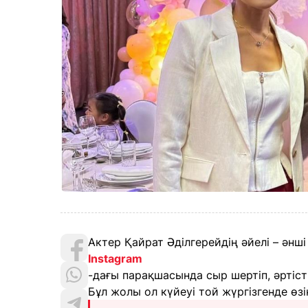
Актер Қайрат Әділгерейдің әйелі – әнш
Instagram
-дағы парақшасында сыр шертіп, әртіст
Бұл жолы ол күйеуі той жүргізгенде ө