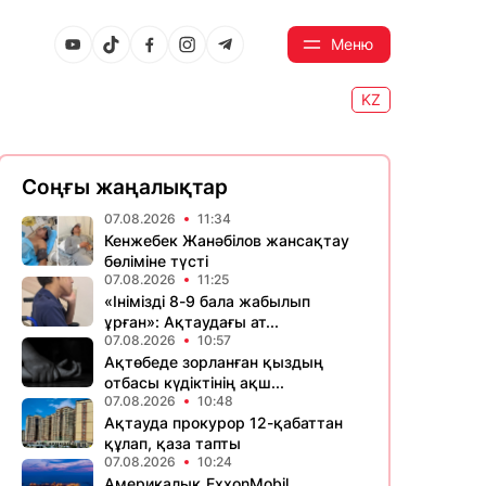
Меню
KZ
Соңғы жаңалықтар
07.08.2026
11:34
Кенжебек Жанәбілов жансақтау
бөліміне түсті
07.08.2026
11:25
«Інімізді 8-9 бала жабылып
ұрған»: Ақтаудағы ат...
07.08.2026
10:57
Ақтөбеде зорланған қыздың
отбасы күдіктінің ақш...
07.08.2026
10:48
Ақтауда прокурор 12-қабаттан
құлап, қаза тапты
07.08.2026
10:24
Америкалық ExxonMobil