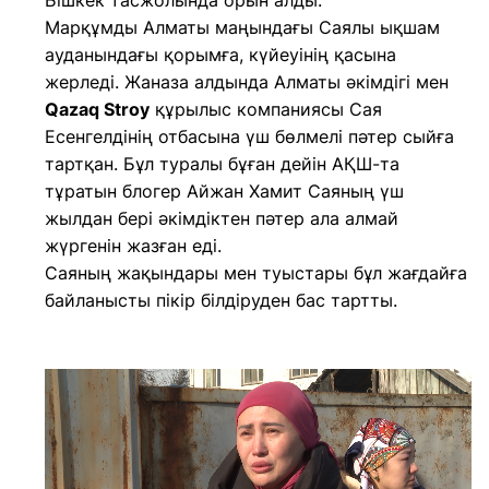
Бішкек тасжолында орын алды.
Марқұмды Алматы маңындағы Саялы ықшам
ауданындағы қорымға, күйеуінің қасына
жерледі. Жаназа алдында Алматы әкімдігі мен
Qazaq Stroy
құрылыс компаниясы Сая
Есенгелдінің отбасына үш бөлмелі пәтер сыйға
тартқан. Бұл туралы бұған дейін АҚШ-та
тұратын блогер Айжан Хамит Саяның үш
жылдан бері әкімдіктен пәтер ала алмай
жүргенін жазған еді.
Саяның жақындары мен туыстары бұл жағдайға
байланысты пікір білдіруден бас тартты.