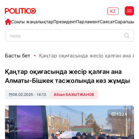
KZ
Соңғы жаңалықтар
Президент
Парламент
Саясат
Сарапшыл
Басты бет
Қаңтар оқиғасында жесір қалған ана Ал
Қаңтар оқиғасында жесір қалған ана
Алматы-Бішкек тасжолында көз жұмды
06.02.2025
•
14:13
Абзал БАХЫТЖАНОВ
1324