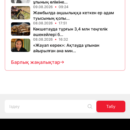
ұлының өліміне...
09.08.2026
09:24
Жамбылда аңшылыққа кеткен ер адам
туысының қолы...
08.08.2026
17:51
Көкшетауда тұрғын 3,4 млн теңгелік
әшекейлері б...
08.08.2026
16:32
«Жауап керек»: Ақтауда ұлынан
айырылған ана мин...
Барлық жаңалықтар
Табу