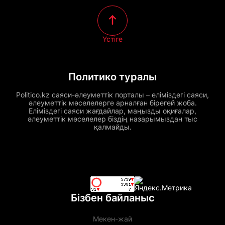
Үстіге
Политико туралы
Politico.kz саяси-әлеуметтік порталы – еліміздегі саяси,
әлеуметтік мәселелерге арналған бірегей жоба.
Еліміздегі саяси жағдайлар, маңызды оқиғалар,
әлеуметтік мәселелер біздің назарымыздан тыс
қалмайды.
Бізбен байланыс
Мекен-жай