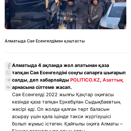
Алматыда Сая Есенгелдімен қоштасты
Алматыда 4 ақпанда жол апатынан қаза
тапқан Сая Есенгелдіні соңғы сапарға шығарып
салды, деп хабарлайды
POLITICO.KZ
,
Азаттық
арнасына сілтеме жасап.
Сая Есенгелді 2022 жылғы Қаңтар оқиғасы
кезінде қаза тапқан Еркебұлан Сыдықбаевтың
жесірі еді. Ол жолда қалған төрт баласын
асырау үшін қала ішінде такси жүргізушісі
болып жұмыс істеген. Қайғылы оқиға Алматы –