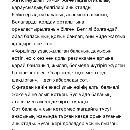
жетіспеушілігі, ЖРВИ және педагогикалық
қараусыздық белгілері анықталды.
Кейін ер адам баланың анасынан алынып,
Балаларды қолдау орталығына
орналастырылғанын білген. Белгілі болғандай,
әйел баласының қолын байлап, оны үйде жалғыз
қалдырып кеткен.
«Көршілер ұзақ жылаған баланың дауысын
естіп, есік көзінен қолы резинкамен артына
қарай байланып, жылап, бөлмеде жүгіріп жүрген
баланы көрген. Олар жедел қызметтерді
шақырған», – деп хабарлады сот.
Оқиғадан кейін әкесі ұлын өзінің алты бөлмелі
жеке үйіне алып кеткен. Бұл үйде баланың
атасы мен әжесі де бірге тұрады.
Сот баланың сын көтермес жағдайға түсуі
анасының жанында тұрған кезде орын алғанын
анықтады. Бұған кері дәлелдер ұсынылмаған.