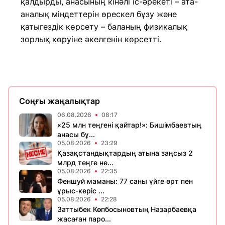
қалдырды, анасының кінәлі іс-әрекеті – ата-
аналық міндеттерін өрескел бұзу және
қатыгездік көрсету – баланың физикалық
зорлық көруіне әкелгенін көрсетті.
Соңғы жаңалықтар
06.08.2026
08:17
«25 млн теңгені қайтар!»: Бишімбаевтың
анасы бұ...
05.08.2026
23:29
Қазақстандықтардың атына заңсыз 2
млрд теңге не...
05.08.2026
22:35
Феншуй маманы: 77 саны үйге өрт пен
ұрыс-керіс ...
05.08.2026
22:28
Заттыбек Көпбосыновтың Назарбаевқа
жасаған паро...