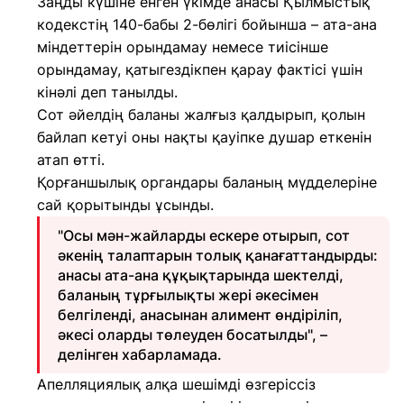
Заңды күшіне енген үкімде анасы Қылмыстық
кодекстің 140-бабы 2-бөлігі бойынша – ата-ана
міндеттерін орындамау немесе тиісінше
орындамау, қатыгездікпен қарау фактісі үшін
кінәлі деп танылды.
Сот әйелдің баланы жалғыз қалдырып, қолын
байлап кетуі оны нақты қауіпке душар еткенін
атап өтті.
Қорғаншылық органдары баланың мүдделеріне
сай қорытынды ұсынды.
"Осы мән-жайларды ескере отырып, сот
әкенің талаптарын толық қанағаттандырды:
анасы ата-ана құқықтарында шектелді,
баланың тұрғылықты жері әкесімен
белгіленді, анасынан алимент өндіріліп,
әкесі оларды төлеуден босатылды", –
делінген хабарламада.
Апелляциялық алқа шешімді өзгеріссіз