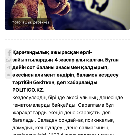
Фото: ашық дереккөз
Қарағандылық ажырасқан ерлі-
зайыптылардың 4 жасар ұлы қалған. Бұған
дейін сот баланы анасымен қалдырып,
әкесінен алимент өндіріп, баламен кездесу
тәртібін бекіткен, деп хабарлайды
POLITICO.KZ
.
Кездесулердің бірінде әкесі ұлының денесінде
гематомаларды байқайды. Сараптама бұл
жарақаттарды жеңіл дене жарақаты деп
бағалады. Баладан сондай-ақ психикалық
дамудың кешеуілдеуі, дене салмағының