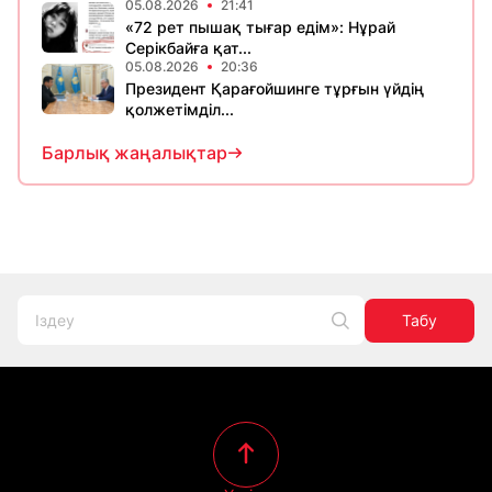
05.08.2026
21:41
«72 рет пышақ тығар едім»: Нұрай
Серікбайға қат...
05.08.2026
20:36
Президент Қарағойшинге тұрғын үйдің
қолжетімділ...
Барлық жаңалықтар
Табу