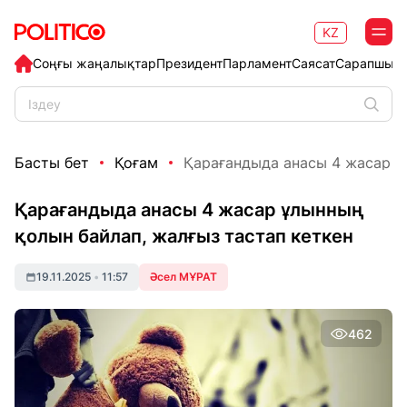
KZ
Соңғы жаңалықтар
Президент
Парламент
Саясат
Сарапшыл
Басты бет
Қоғам
Қарағандыда анасы 4 жасар ұл
Қарағандыда анасы 4 жасар ұлынның
қолын байлап, жалғыз тастап кеткен
19.11.2025
•
11:57
Әсел МҰРАТ
462