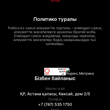
Үстіге
Политико туралы
Politico.kz саяси-әлеуметтік порталы – еліміздегі саяси,
әлеуметтік мәселелерге арналған бірегей жоба.
Еліміздегі саяси жағдайлар, маңызды оқиғалар,
әлеуметтік мәселелер біздің назарымыздан тыс
қалмайды.
Бізбен байланыс
Мекен-жай
ҚР, Астана қаласы, Көксай, дом 2/5
Телефон
+7 (747) 535 1750
Email