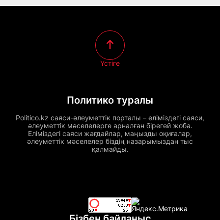
Үстіге
Политико туралы
Politico.kz саяси-әлеуметтік порталы – еліміздегі саяси,
әлеуметтік мәселелерге арналған бірегей жоба.
Еліміздегі саяси жағдайлар, маңызды оқиғалар,
әлеуметтік мәселелер біздің назарымыздан тыс
қалмайды.
Бізбен байланыс