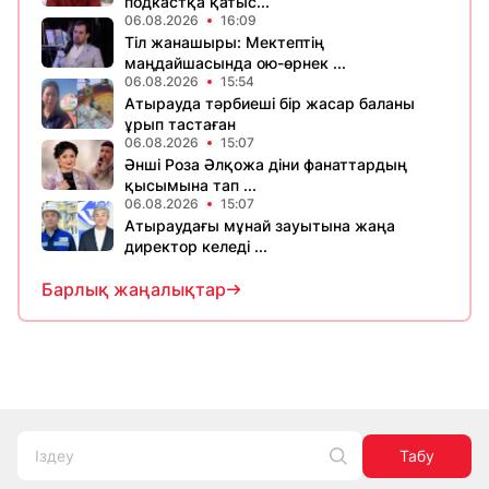
подкастқа қатыс...
06.08.2026
16:09
Тіл жанашыры: Мектептің
маңдайшасында ою-өрнек ...
06.08.2026
15:54
Атырауда тәрбиеші бір жасар баланы
ұрып тастаған
06.08.2026
15:07
Әнші Роза Әлқожа діни фанаттардың
қысымына тап ...
06.08.2026
15:07
Атыраудағы мұнай зауытына жаңа
директор келеді ...
Барлық жаңалықтар
Табу