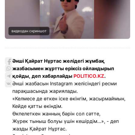
видеодан скриншот
Әнші Қайрат Нұртас желідегі жұмбақ
жазбасымен жұртты еріксіз ойландырып
қойды, деп хабарлайды
POLITICO.KZ
.
Әнші жазбасын Instagram желісіндегі ресми
парақшасында жариялады.
«Келмесе де өткен іске өкінгім, жасырмаймын,
Кейде қатты өкіндім.
Өкпелеткен жанның бәрін сол сәтте,
Жүрек тыныш болуы үшін кешірдім…», - деп
жазды Қайрат Нұртас.