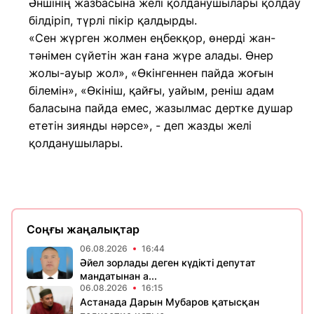
Әншінің жазбасына желі қолданушылары қолдау
білдіріп, түрлі пікір қалдырды.
«Сен жүрген жолмен еңбекқор, өнерді жан-
тәнімен сүйетін жан ғана жүре алады. Өнер
жолы-ауыр жол», «Өкінгеннен пайда жоғын
білемін», «Өкініш, қайғы, уайым, реніш адам
баласына пайда емес, жазылмас дертке душар
ететін зиянды нәрсе», - деп жазды желі
қолданушылары.
Соңғы жаңалықтар
06.08.2026
16:44
Әйел зорлады деген күдікті депутат
мандатынан а...
06.08.2026
16:15
Астанада Дарын Мубаров қатысқан