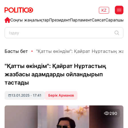
KZ
Соңғы жаңалықтар
Президент
Парламент
Саясат
Сарапшыл
Басты бет
"Қатты өкіндім": Қайрат Нұртастың жаз
"Қатты өкіндім": Қайрат Нұртастың
жазбасы адамдарды ойландырып
тастады
13.01.2025
•
17:41
Берік Арманов
290