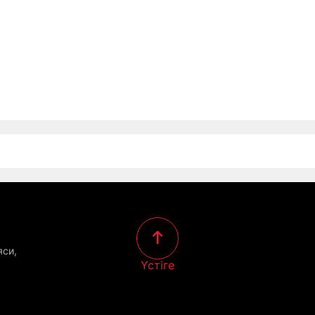
яси,
Үстіге