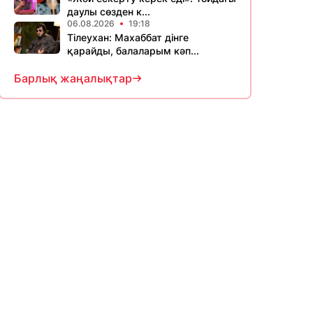
даулы сөзден к...
06.08.2026
19:18
Тілеухан: Махаббат дінге
қарайды, балаларым кәп...
Барлық жаңалықтар