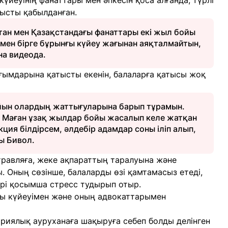
үйеуінің фанаттары мен әпкесін қоса алғанда, түрлі
ысты қабылданған.
ан мен Қазақстандағы фанаттары екі жыл бойы
ымен бірге бұрынғы күйеу жағынан аяқталмайтын,
ина видеода.
ағымдарына қатысты екенін, балаларға қатысы жоқ
айын олардың жаттығуларына барып тұрамын.
ер. Маған ұзақ жылдар бойы жасалып келе жатқан
кция білдірсем, әлдебір адамдар соны іліп алып,
ты Бивол.
травляға, жеке ақпараттың таралуына және
. Оның сөзінше, балаларды өзі қамтамасыз етеді,
рі қосымша стресс тудырып отыр.
ғы күйеуімен және оның адвокаттарымен
риялық ауруханаға шақыруға себеп болды делінген