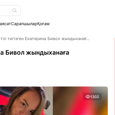
аясат
Сарапшылар
Қоғам
тіл тигізген Екатерина Бивол жындыханағ...
ина Бивол жындыханаға
1302