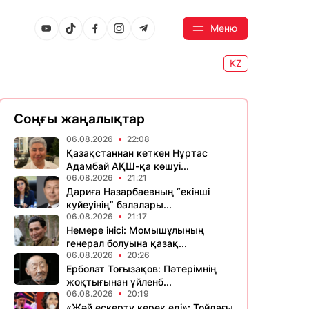
Меню
KZ
Соңғы жаңалықтар
06.08.2026
22:08
Қазақстаннан кеткен Нұртас
Адамбай АҚШ-қа көшуі...
06.08.2026
21:21
Дариға Назарбаевның “екінші
куйеуінің” балалары...
06.08.2026
21:17
Немере інісі: Момышұлының
генерал болуына қазақ...
06.08.2026
20:26
Ерболат Тоғызақов: Пәтерімнің
жоқтығынан үйленб...
06.08.2026
20:19
«Жәй ескерту керек еді»: Тойдағы