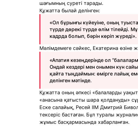
шағымның суреті тарады.
Құжатта былай делінген:
«Ол бұрынғы күйеуіне, оның туыст
түрде дөрекі түрде өлім тілейді. 
кадрда болып, бәрін көріп жүреді».
Мәлімдемеге сәйкес, Екатерина өзіне жә
«Апатия кезеңдерінде ол “балаларм
Ондай кездері мен онымен күн сайын
қайта тыңдаймын: өмірге лайық емес
делінген мәтінде.
Құжатта оның әпкесі «балаларды уақы
«анасына қатысты шара қолдануды» сұр
Еске салайық, Ресей ІІМ Дмитрий Бив
тексеріс бастаған. Бұл туралы журнали
жұмыс басқармасында хабарланған.