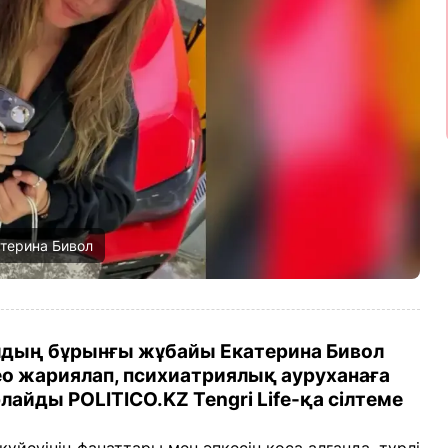
катерина Бивол
лдың бұрынғы жұбайы Екатерина Бивол
ео жариялап, психиатриялық ауруханаға
лайды POLITICO.KZ Tengri Life-қа сілтеме