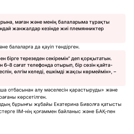
арына, маған және менің балаларымa тұрақты
Мұндай жанжалдар кезінде жиі племянниктер
не балаларға да қауіп төндірген.
ен бірге терезеден секіремін” деп қорқытатын.
 6–8 сағат телефонда отырып, бір сөзін қайта-
пін, өлгім келеді, ешкімді жақсы көрмеймін», –
тша отбасынан алу мәселесін қарастыруды» және
ағаны көрсетілген.
олдың бұрынғы жұбайы Екатерина Биволға қатысты
стерге ІІМ-нің қоғаммен байланыс және БАҚ-пен