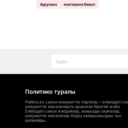
Аурухана
екатерина бивол
Политико туралы
Politico.kz саяси-әлеуметтік порталы – еліміздегі са
әлеуметтік мәселелерге арналған бірегей жоба.
Еліміздегі саяси жағдайлар, маңызды оқиғалар,
әлеуметтік мәселелер біздің назарымыздан тыс
қалмайды.