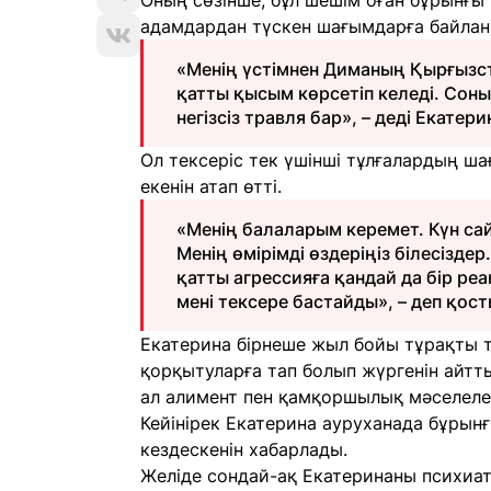
Оның сөзінше, бұл шешім оған бұрынғы к
адамдардан түскен шағымдарға байлан
«Менің үстімнен Диманың Қырғызст
қатты қысым көрсетіп келеді. Сон
негізсіз травля бар», – деді Екатер
Ол тексеріс тек үшінші тұлғалардың ш
екенін атап өтті.
«Менің балаларым керемет. Күн с
Менің өмірімді өздеріңіз білесізд
қатты агрессияға қандай да бір реа
мені тексере бастайды», – деп қос
Екатерина бірнеше жыл бойы тұрақты 
қорқытуларға тап болып жүргенін айтты
ал алимент пен қамқоршылық мәселеле
Кейінірек Екатерина ауруханада бұрын
кездескенін хабарлады.
Желіде сондай-ақ Екатеринаны психиат