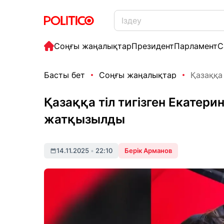
Соңғы жаңалықтар
Президент
Парламент
С
Басты бет
Соңғы жаңалықтар
Қазаққа 
Қазаққа тіл тигізген Екатер
жатқызылды
14.11.2025
•
22:10
Берік Арманов