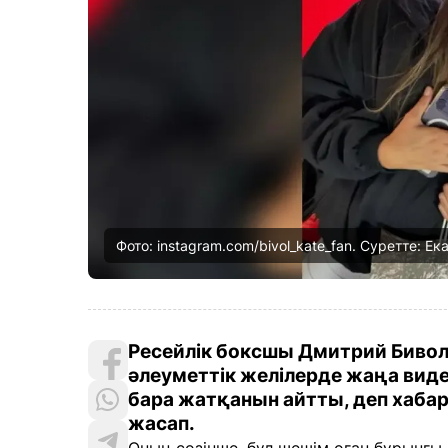
Фото: instagram.com/bivol_kate_fan. Суретте: Е
Ресейлік боксшы Дмитрий Биво
әлеуметтік желілерде жаңа вид
бара жатқанын айтты, деп хабар
жасап.