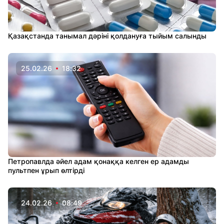
Қазақстанда танымал дәріні қолдануға тыйым салынды
25.02.26
18:32
Петропавлда әйел адам қонаққа келген ер адамды
пультпен ұрып өлтірді
24.02.26
08:49