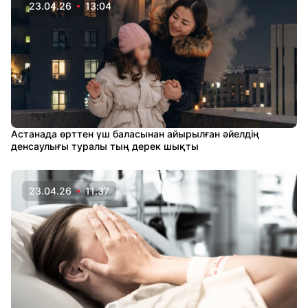
23.04.26
13:04
Астанада өрттен үш баласынан айырылған әйелдің
денсаулығы туралы тың дерек шықты
23.04.26
11:37