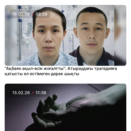
16.02.26
08:58
"Ақбаян ақыл-есін жоғалтты": Атыраудағы трагедияға
қатысты ел естімеген дерек шықты
15.02.26
11:36