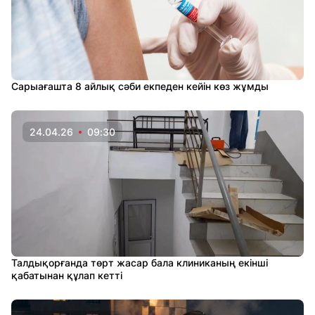
Сарыағашта 8 айлық сәби екпеден кейін көз жұмды
24.04.26
09:30
Талдықорғанда төрт жасар бала клиниканың екінші
қабатынан құлап кетті