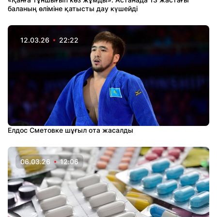
баланың өліміне қатысты дау күшейді
12.03.26
22:22
Елдос Сметовке шұғыл ота жасалды
06.03.26
12:06