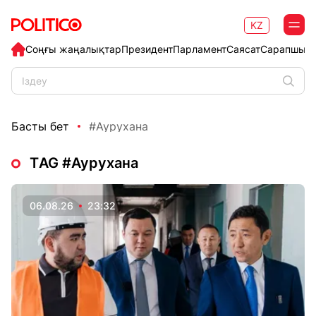
KZ
Соңғы жаңалықтар
Президент
Парламент
Саясат
Сарапшыл
Басты бет
#Аурухана
ТAG #Аурухана
06.08.26
23:32