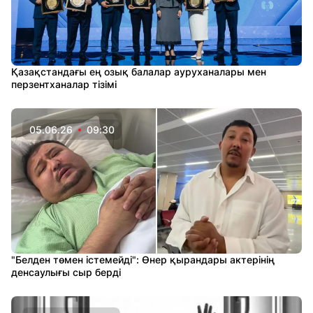
Қазақстандағы ең озық балалар ауруханалары мен
перзентханалар тізімі
05.06.26
09:30
"Белден төмен істемейді": Өнер қырандары актерінің
денсаулығы сыр берді