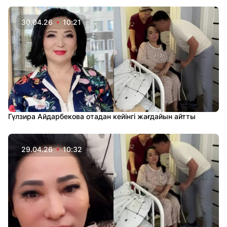
30.04.26
10:21
Гүлзира Айдарбекова отадан кейінгі жағдайын айтты
29.04.26
10:32