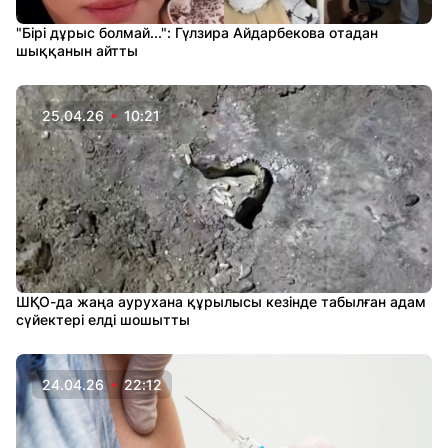
"Бірі дұрыс болмай...": Гүлзира Айдарбекова отадан
шыққанын айтты
25.04.26
10:21
ШҚО-да жаңа аурухана құрылысы кезінде табылған адам
сүйектері елді шошытты
24.04.26
22:12