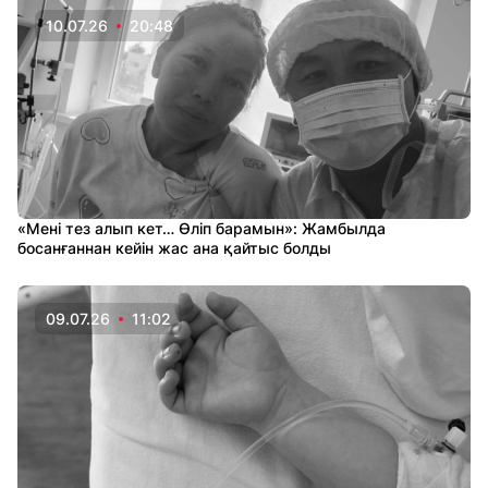
10.07.26
20:48
«Мені тез алып кет… Өліп барамын»: Жамбылда
босанғаннан кейін жас ана қайтыс болды
09.07.26
11:02