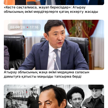
«Кесте сақталмаса, жауап бересіздер»: Атырау
облысының әкімі мердігерлерге қатаң ескерту жасады
02.08.26
17:16
Атырау облысының жаңа әкімі медицина саласын
дамытуға қатысты маңызды тапсырма берді
29.07.26
15:48