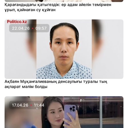
Қарағандыдағы қатыгездік: ер адам әйелін темірмен
ұрып, қайнаған су құйған
22.04.26
09:57
Ақбаян Мұқанғалиеваның денсаулығы туралы тың
ақпарат мәлім болды
17.04.26
11:44