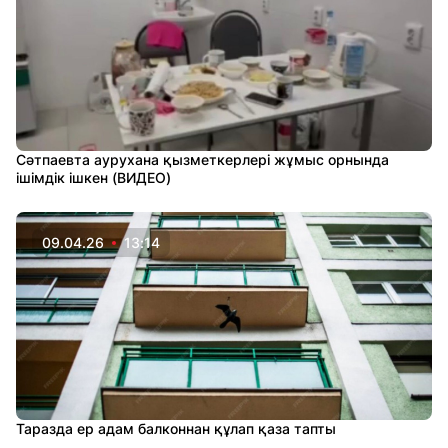
Сәтпаевта аурухана қызметкерлері жұмыс орнында
ішімдік ішкен (ВИДЕО)
09.04.26
13:14
Таразда ер адам балконнан құлап қаза тапты