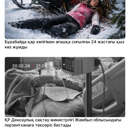
Бурабайда қар көлігімен ағашқа соғылған 24 жастағы қыз
көз жұмды
20.02.26
21:24
ҚР Денсаулық сақтау министрлігі Жамбыл облысындағы
перзентханаға тексеріс бастады