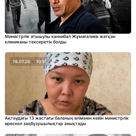
Министрлік атышулы каннибал Жұмағалиев жатқан
клиниканы тексеретін болды
19.07.26
10:16
Ақтаудағы 13 жастағы баланың өлімінен кейін министрлік
өрескел заңбұзушылықтар анықтады