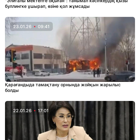
"Элиталы мектепте оқыған": танымал кәсіпкердің қызы
буллингке ұшырап, өзіне қол жұмсады
23.01.26
09:41
Қарағандыда тамақтану орнында жойқын жарылыс
болды
22.01.26
17:01