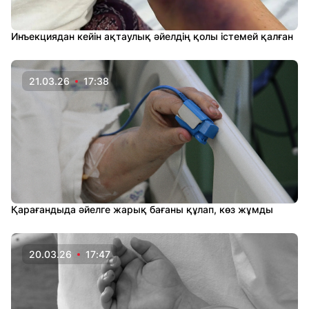
Инъекциядан кейін ақтаулық әйелдің қолы істемей қалған
21.03.26
17:38
Қарағандыда әйелге жарық бағаны құлап, көз жұмды
20.03.26
17:47