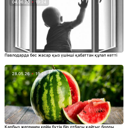
04.06.26
19:24
Павлодарда бес жасар қыз үшінші қабаттан құлап кетті
28.05.26
19:20
Қарбыз жегеннен кейін бүтін бір отбасы қайтыс болды