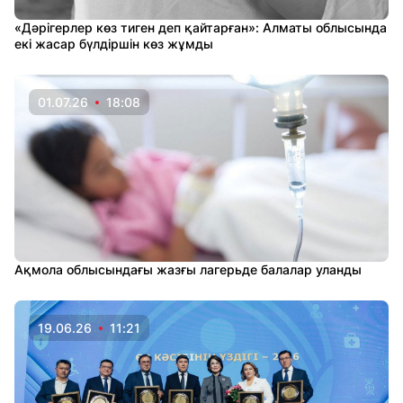
«Дәрігерлер көз тиген деп қайтарған»: Алматы облысында
екі жасар бүлдіршін көз жұмды
01.07.26
18:08
Ақмола облысындағы жазғы лагерьде балалар уланды
19.06.26
11:21