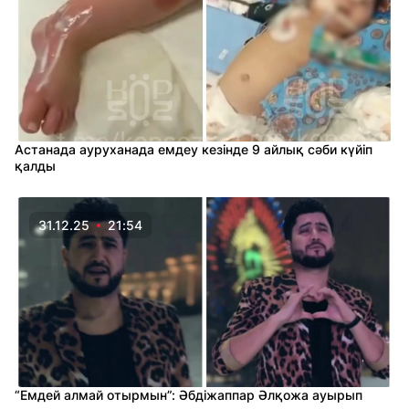
Астанада ауруханада емдеу кезінде 9 айлық сәби күйіп
қалды
31.12.25
21:54
“Емдей алмай отырмын”: Әбдіжаппар Әлқожа ауырып