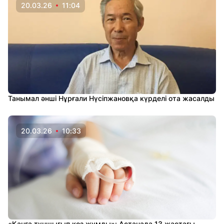
20.03.26
11:04
Танымал әнші Нұрғали Нүсіпжановқа күрделі ота жасалды
20.03.26
10:33
«Қанға тұншығып көз жұмды»: Астанада 13 жастағы