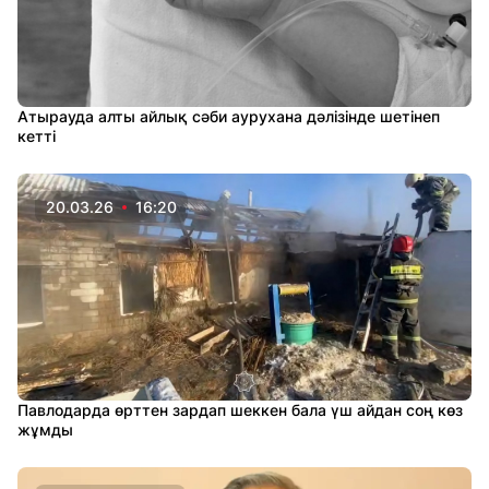
Атырауда алты айлық сәби аурухана дәлізінде шетінеп
кетті
20.03.26
16:20
Павлодарда өрттен зардап шеккен бала үш айдан соң көз
жұмды