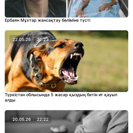
Ербаян Мұхтар жансақтау бөліміне түсті
22.05.26
20:23
Түркістан облысында 5 жасар қыздың бетін ит қауып
алды
20.05.26
22:22