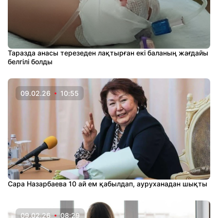
Таразда анасы терезеден лақтырған екі баланың жағдайы
белгілі болды
09.02.26
10:55
Сара Назарбаева 10 ай ем қабылдап, ауруханадан шықты
09.02.26
08:29