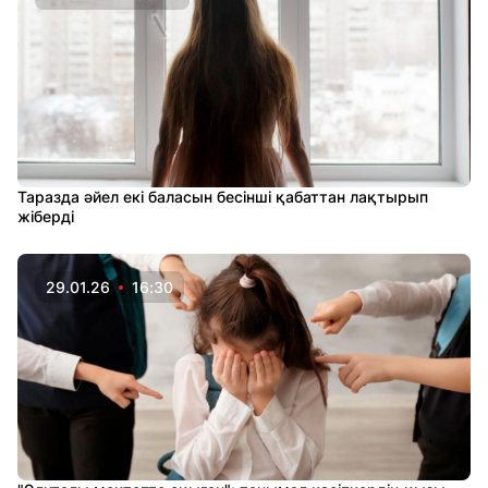
Таразда әйел екі баласын бесінші қабаттан лақтырып
жіберді
29.01.26
16:30