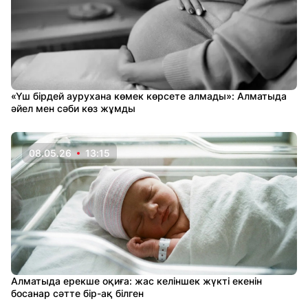
«Үш бірдей аурухана көмек көрсете алмады»: Алматыда
әйел мен сәби көз жұмды
08.05.26
13:15
Алматыда ерекше оқиға: жас келіншек жүкті екенін
босанар сәтте бір-ақ білген