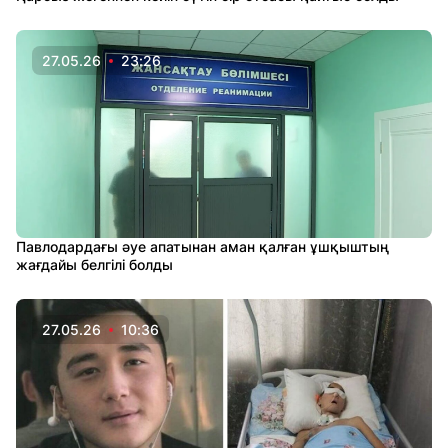
27.05.26
23:26
Павлодардағы әуе апатынан аман қалған ұшқыштың
жағдайы белгілі болды
27.05.26
10:36