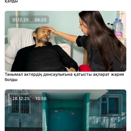
қалды
31.12.25
08:20
Танымал актердің денсаулығына қатысты ақпарат жария
болды
26.12.25
10:56