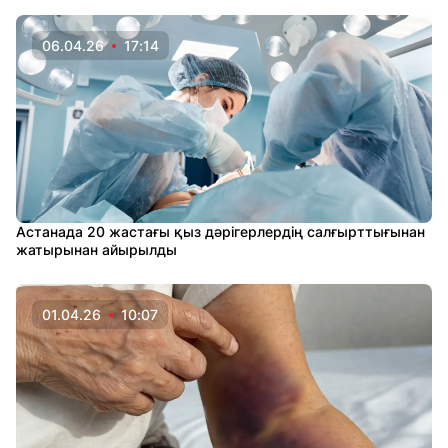
06.04.26
17:14
Астанада 20 жастағы қыз дәрігерлердің салғырттығынан
жатырынан айырылды
01.04.26
10:07