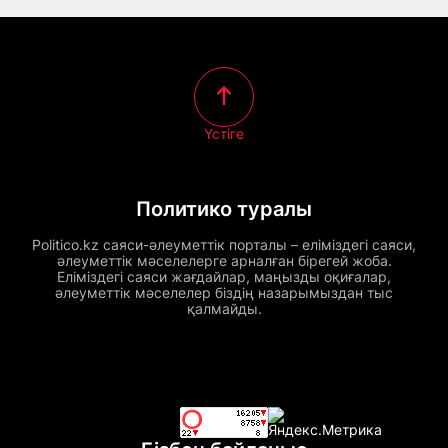
Үстіге
Политико туралы
Politico.kz саяси-әлеуметтік порталы – еліміздегі саяси,
әлеуметтік мәселелерге арналған бірегей жоба.
Еліміздегі саяси жағдайлар, маңызды оқиғалар,
әлеуметтік мәселелер біздің назарымыздан тыс
қалмайды.