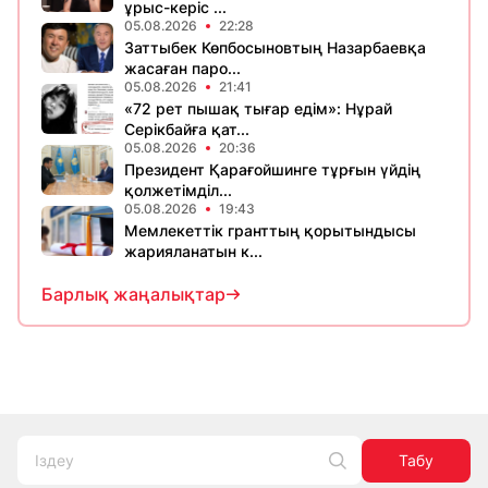
ұрыс-керіс ...
05.08.2026
22:28
Заттыбек Көпбосыновтың Назарбаевқа
жасаған паро...
05.08.2026
21:41
«72 рет пышақ тығар едім»: Нұрай
Серікбайға қат...
05.08.2026
20:36
Президент Қарағойшинге тұрғын үйдің
қолжетімділ...
05.08.2026
19:43
Мемлекеттік гранттың қорытындысы
жарияланатын к...
Барлық жаңалықтар
Табу