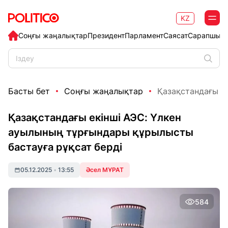
KZ
Соңғы жаңалықтар
Президент
Парламент
Саясат
Сарапшыл
Басты бет
Соңғы жаңалықтар
Қазақстандағы ек
Қазақстандағы екінші АЭС: Үлкен
ауылының тұрғындары құрылысты
бастауға рұқсат берді
05.12.2025
•
13:55
Әсел МҰРАТ
584