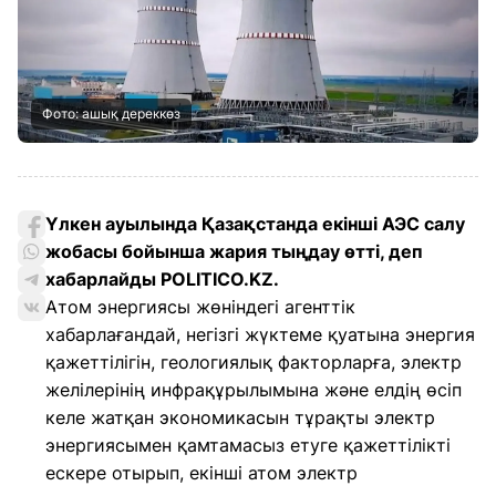
Фото: ашық дереккөз
Үлкен ауылында Қазақстанда екінші АЭС салу
жобасы бойынша жария тыңдау өтті, деп
хабарлайды POLITICO.KZ
.
Атом энергиясы жөніндегі агенттік
хабарлағандай, негізгі жүктеме қуатына энергия
қажеттілігін, геологиялық факторларға, электр
желілерінің инфрақұрылымына және елдің өсіп
келе жатқан экономикасын тұрақты электр
энергиясымен қамтамасыз етуге қажеттілікті
ескере отырып, екінші атом электр