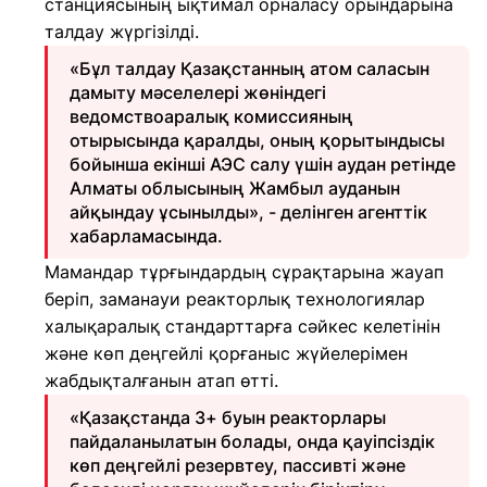
станциясының ықтимал орналасу орындарына
талдау жүргізілді.
«Бұл талдау Қазақстанның атом саласын
дамыту мәселелері жөніндегі
ведомствоаралық комиссияның
отырысында қаралды, оның қорытындысы
бойынша екінші АЭС салу үшін аудан ретінде
Алматы облысының Жамбыл ауданын
айқындау ұсынылды», - делінген агенттік
хабарламасында.
Мамандар тұрғындардың сұрақтарына жауап
беріп, заманауи реакторлық технологиялар
халықаралық стандарттарға сәйкес келетінін
және көп деңгейлі қорғаныс жүйелерімен
жабдықталғанын атап өтті.
«Қазақстанда 3+ буын реакторлары
пайдаланылатын болады, онда қауіпсіздік
көп деңгейлі резервтеу, пассивті және