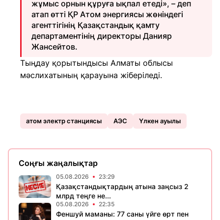
жұмыс орнын құруға ықпал етеді», – деп
атап өтті ҚР Атом энергиясы жөніндегі
агенттігінің Қазақстандық қамту
департаментінің директоры Данияр
Жансейтов.
Тыңдау қорытындысы Алматы облысы
мәслихатының қарауына жіберіледі.
атом электр станциясы
АЭС
Үлкен ауылы
Соңғы жаңалықтар
05.08.2026
23:29
Қазақстандықтардың атына заңсыз 2
млрд теңге не...
05.08.2026
22:35
Феншуй маманы: 77 саны үйге өрт пен