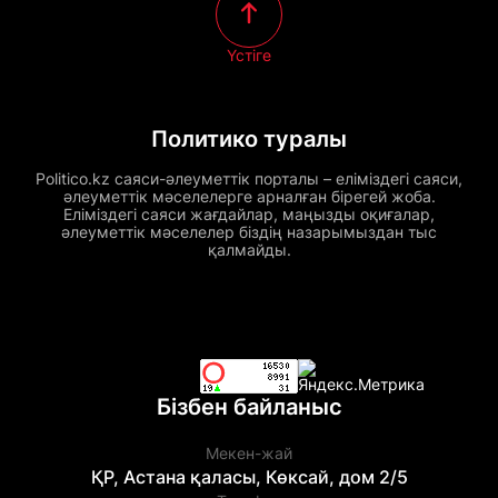
Үстіге
Политико туралы
Politico.kz саяси-әлеуметтік порталы – еліміздегі саяси,
әлеуметтік мәселелерге арналған бірегей жоба.
Еліміздегі саяси жағдайлар, маңызды оқиғалар,
әлеуметтік мәселелер біздің назарымыздан тыс
қалмайды.
Бізбен байланыс
Мекен-жай
ҚР, Астана қаласы, Көксай, дом 2/5