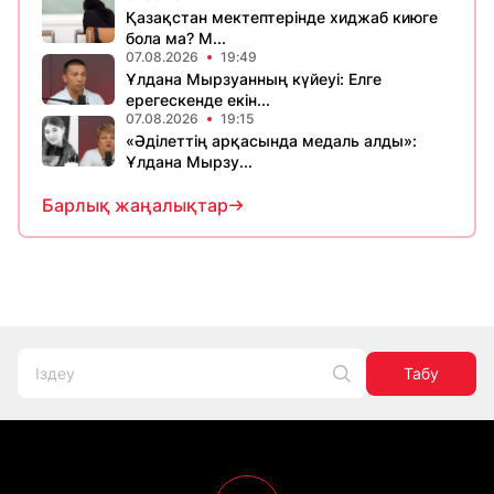
Қазақстан мектептерінде хиджаб киюге
бола ма? М...
07.08.2026
19:49
Ұлдана Мырзуанның күйеуі: Елге
ерегескенде екін...
07.08.2026
19:15
«Әділеттің арқасында медаль алды»:
Ұлдана Мырзу...
Барлық жаңалықтар
Табу