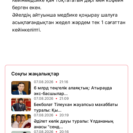
Кейінмедбике қан тоқтататын дәрі мен кофеин
берген екен.
Әйелдің айтуынша медбике қоңырау шалуға
асықпағандықтан жедел жәрдем тек 1 сағаттан
кейінкеліпті.
Соңғы жаңалықтар
07.08.2026
21:16
6 млрд теңгелік алаяқтық: Атырауда
экс-басшылар...
07.08.2026
21:09
Бекболат Тілеухан жауапсыз махаббаты
туралы: Қы...
07.08.2026
20:19
Әділет көлік дауы туралы: Ұлдананың
анасы "сенд...
07.08.2026
20:16