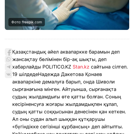
Фото: freepik.com
Қазақстандық әйел аквапаркке барамын деп
жансақтау бөлімінен бір-ақ шықты, деп
хабарлайды POLITICO.KZ
Stan.kz
сайтына сілтеп.
19 шілдедеНадежда Дакетова Қонаев
аквапаркіне демалуға барып, онда Шиволи
сырғанағына мінген. Айтуынша, сырғанақта
судың жылдамдығы өте қатты болған. Соның
кесіріненсуға жоғары жылдамдықпен құлап,
судың қатты соққысынан денесінен қан кеткен.
Ал оны судан алып шыққан құтқарушы
«бүгіндікке сегізінші құрбансың» деп айтыпты.