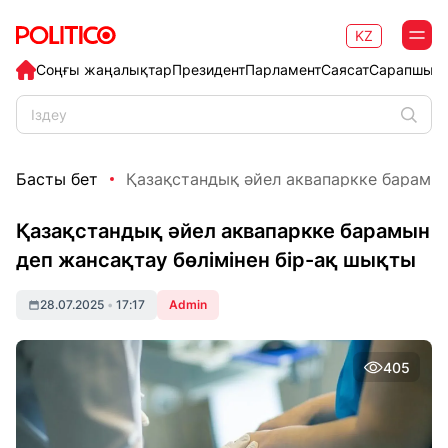
KZ
Соңғы жаңалықтар
Президент
Парламент
Саясат
Сарапшыл
Басты бет
Қазақстандық әйел аквапаркке барамын 
Қазақстандық әйел аквапаркке барамын
деп жансақтау бөлімінен бір-ақ шықты
28.07.2025
•
17:17
Admin
405