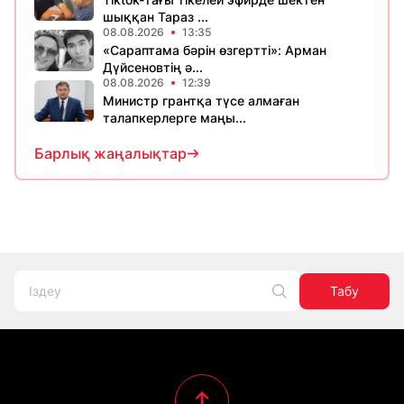
шыққан Тараз ...
08.08.2026
13:35
«Сараптама бәрін өзгертті»: Арман
Дүйсеновтің ә...
08.08.2026
12:39
Министр грантқа түсе алмаған
талапкерлерге маңы...
Барлық жаңалықтар
Табу