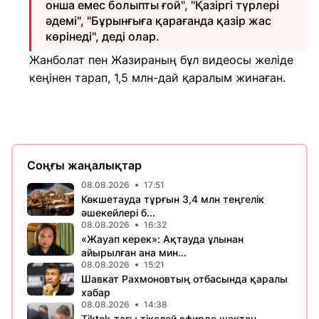
онша емес болыпты ғой", "Қазіргі түрлері
әдемі", "Бұрынғыға қарағанда қазір жас
көрінеді", деді олар.
Жанболат пен Жазираның бұл видеосы желіде
кеңінен тарап, 1,5 млн-дай қаралым жинаған.
Соңғы жаңалықтар
08.08.2026
17:51
Көкшетауда тұрғын 3,4 млн теңгелік
әшекейлері б...
08.08.2026
16:32
«Жауап керек»: Ақтауда ұлынан
айырылған ана мин...
08.08.2026
15:21
Шавкат Рахмоновтың отбасында қаралы
хабар
08.08.2026
14:38
Tiktok-тағы тікелей эфирде шектен