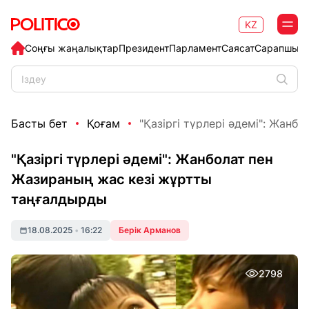
KZ
Соңғы жаңалықтар
Президент
Парламент
Саясат
Сарапшыл
Басты бет
Қоғам
"Қазіргі түрлері әдемі": Жанбо
"Қазіргі түрлері әдемі": Жанболат пен
Жазираның жас кезі жұртты
таңғалдырды
18.08.2025
•
16:22
Берік Арманов
2798