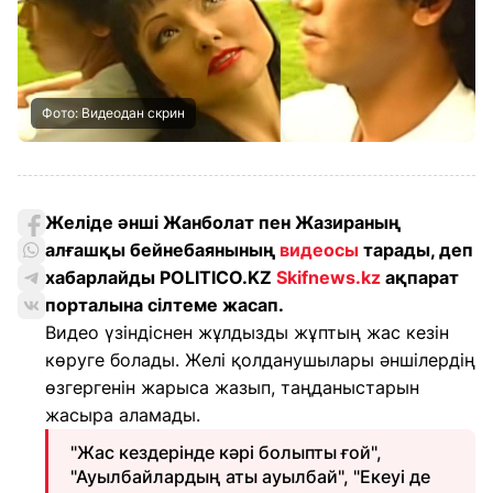
Фото: Видеодан скрин
Желіде әнші Жанболат пен Жазираның
алғашқы бейнебаянының
видеосы
тарады, деп
хабарлайды POLITICO.KZ
Skifnews.kz
ақпарат
порталына сілтеме жасап.
Видео үзіндіснен жұлдызды жұптың жас кезін
көруге болады. Желі қолданушылары әншілердің
өзгергенін жарыса жазып, таңданыстарын
жасыра аламады.
"Жас кездерінде кәрі болыпты ғой",
"Ауылбайлардың аты ауылбай", "Екеуі де