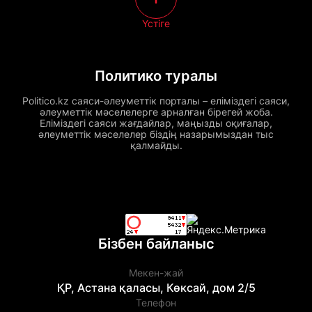
Үстіге
Политико туралы
Politico.kz саяси-әлеуметтік порталы – еліміздегі саяси,
әлеуметтік мәселелерге арналған бірегей жоба.
Еліміздегі саяси жағдайлар, маңызды оқиғалар,
әлеуметтік мәселелер біздің назарымыздан тыс
қалмайды.
Бізбен байланыс
Мекен-жай
ҚР, Астана қаласы, Көксай, дом 2/5
Телефон