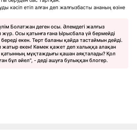
тты беруден бас тартқан.
ды кәсіп етіп алған деп жалғызбасты ананың өзіне
үлім Болатжан деген осы. Әлемдегі жалғыз
п жүр. Осы қатынға ғана Ырысбала үй бермейді
 береді екен. Төрт баланы қайда тастаймын дейді.
іп жатыр екен! Көмек қажет деп халыққа алақан
ұл қатынның мұқтаждығы қашан аяқталады? Қол
ан бұл әйел", - деді ашуға булыққан блогер.