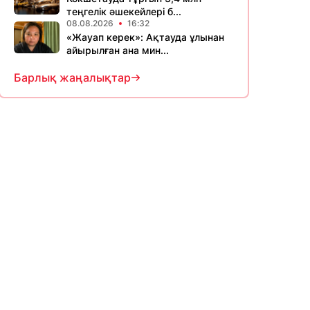
теңгелік әшекейлері б...
08.08.2026
16:32
«Жауап керек»: Ақтауда ұлынан
айырылған ана мин...
Барлық жаңалықтар