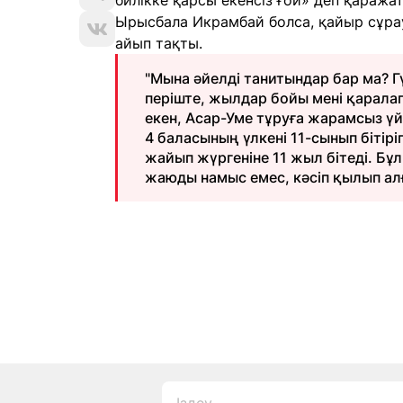
билікке қарсы екенсіз ғой» деп қаража
Ырысбала Икрамбай болса, қайыр сұрау
айып тақты.
"Мына әйелді танитындар бар ма? Г
періште, жылдар бойы мені қарала
екен, Асар-Уме тұруға жарамсыз үй
4 баласының үлкені 11-сынып бітір
жайып жүргеніне 11 жыл бітеді. Б
жаюды намыс емес, кәсіп қылып алғ