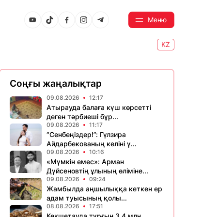
Меню
KZ
Соңғы жаңалықтар
09.08.2026
12:17
Атырауда балаға күш көрсетті
деген тәрбиеші бұр...
09.08.2026
11:17
“Сенбеңіздер!”: Гүлзира
Айдарбекованың келіні ү...
09.08.2026
10:16
«Мүмкін емес»: Арман
Дүйсеновтің ұлының өліміне...
09.08.2026
09:24
Жамбылда аңшылыққа кеткен ер
адам туысының қолы...
08.08.2026
17:51
Көкшетауда тұрғын 3,4 млн