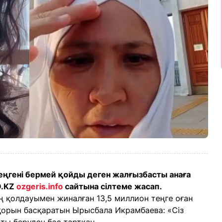
еңгені бермей қойды деген жалғызбасты анаға
O.KZ
ozgeris.infо
сайтына сілтеме жасап.
 қолдауымен жиналған 13,5 миллион теңге оған
қорын басқаратын Ырысбала Икрамбаева: «Сіз