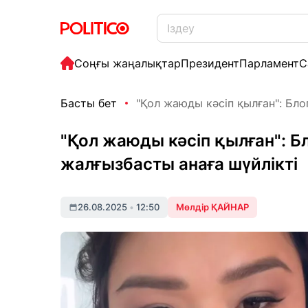
Соңғы жаңалықтар
Президент
Парламент
С
Басты бет
"Қол жаюды кәсіп қылған": Блог
"Қол жаюды кәсіп қылған": Б
жалғызбасты анаға шүйлікті
26.08.2025
•
12:50
Мөлдір ҚАЙНАР