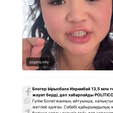
ozgeris.info
Блогер Ырысбала Икрамбай 13,5 млн т
жауап берді, деп хабарлайды POLITIC
Гүлім Болатжанның айтуынша, халықтың
жетпей қалған. Себебі қайырымдылық 