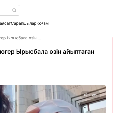
аясат
Сарапшылар
Қоғам
ер Ырысбала өзін ...
логер Ырысбала өзін айыптаған
1602