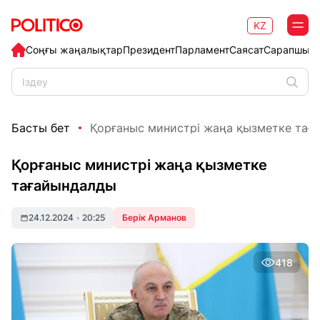
KZ
Соңғы жаңалықтар
Президент
Парламент
Саясат
Сарапшыл
Басты бет
Қорғаныс министрі жаңа қызметке тағ
Қорғаныс министрі жаңа қызметке
тағайындалды
24.12.2024
•
20:25
Берік Арманов
418