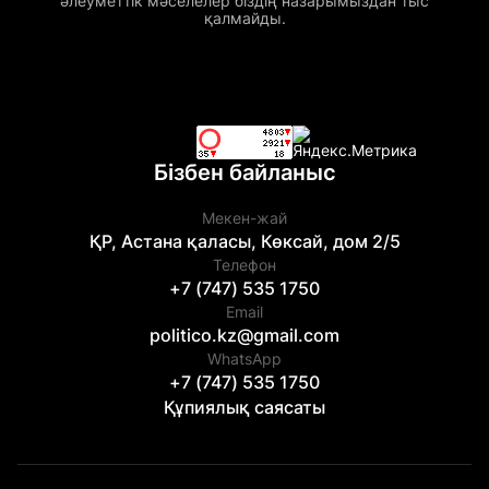
әлеуметтік мәселелер біздің назарымыздан тыс
қалмайды.
Бізбен байланыс
Мекен-жай
ҚР, Астана қаласы, Көксай, дом 2/5
Телефон
+7 (747) 535 1750
Email
politico.kz@gmail.com
WhatsApp
+7 (747) 535 1750
Құпиялық саясаты