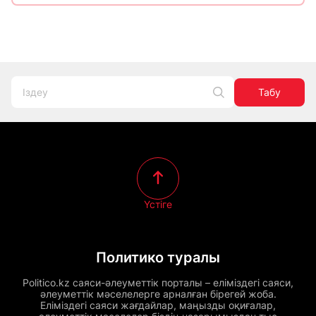
Табу
Үстіге
Политико туралы
Politico.kz саяси-әлеуметтік порталы – еліміздегі саяси,
әлеуметтік мәселелерге арналған бірегей жоба.
Еліміздегі саяси жағдайлар, маңызды оқиғалар,