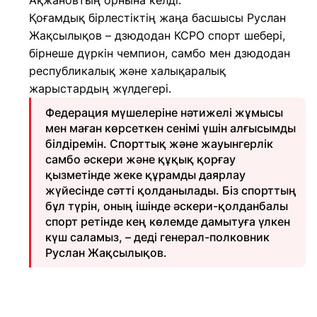
Ақжановтың орнына келді.
Қоғамдық бірлестіктің жаңа басшысы Руслан
Жақсылықов – дзюдодан КСРО спорт шебері,
бірнеше дүркін чемпион, самбо мен дзюдодан
республикалық және халықаралық
жарыстардың жүлдегері.
Федерация мүшелеріне нәтижелі жұмысы
мен маған көрсеткен сенімі үшін алғысымды
білдіремін. Спорттық және жауынгерлік
самбо әскери және құқық қорғау
қызметінде жеке құрамды даярлау
жүйесінде сәтті қолданылады. Біз спорттың
бұл түрін, оның ішінде әскери-қолданбалы
спорт ретінде кең көлемде дамытуға үлкен
күш саламыз, – деді генерал-полковник
Руслан Жақсылықов.