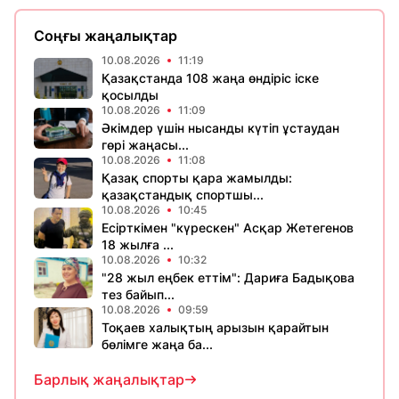
Соңғы жаңалықтар
10.08.2026
11:19
Қазақстанда 108 жаңа өндіріс іске
қосылды
10.08.2026
11:09
Әкімдер үшін нысанды күтіп ұстаудан
гөрі жаңасы...
10.08.2026
11:08
Қазақ спорты қара жамылды:
қазақстандық спортшы...
10.08.2026
10:45
Есірткімен "күрескен" Асқар Жетегенов
18 жылға ...
10.08.2026
10:32
"28 жыл еңбек еттім": Дариға Бадықова
тез байып...
10.08.2026
09:59
Тоқаев халықтың арызын қарайтын
бөлімге жаңа ба...
Барлық жаңалықтар