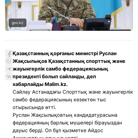
gov.kz
Қазақстанның қорғаныс министрі Руслан
Жақсылықов Қазақстанның спорттық және
жауынгерлік самбо федерациясының
президенті болып сайланды, деп
хабарлайды Malim.kz.
Сайлау Астанадағы Спорттық және жауынгерлік
самбо федерациясының кезектен тыс
отырысында өтті.
Руслан Жақсылықовтың кандидатурасына
федерацияның барлық мүшелері бірауыздан
дауыс берді. Ол бұл қызметке Айдос