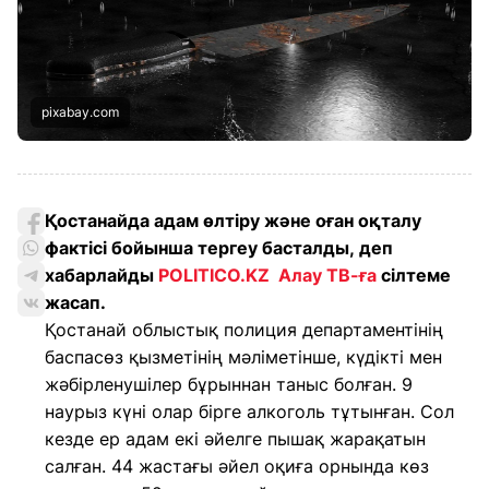
pixabay.com
Қостанайда адам өлтіру және оған оқталу
фактісі бойынша тергеу басталды, деп
хабарлайды
POLITICO.KZ
Алау ТВ-ға
сілтеме
жасап.
Қостанай облыстық полиция департаментінің
баспасөз қызметінің мәліметінше, күдікті мен
жәбірленушілер бұрыннан таныс болған. 9
наурыз күні олар бірге алкоголь тұтынған. Сол
кезде ер адам екі әйелге пышақ жарақатын
салған. 44 жастағы әйел оқиға орнында көз