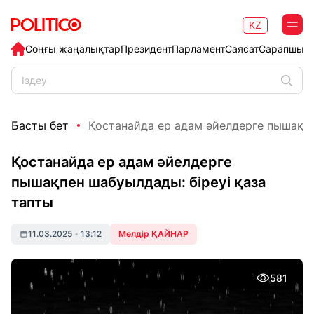
KZ
Соңғы жаңалықтар
Президент
Парламент
Саясат
Сарапшыл
Басты бет
Қостанайда ер адам әйелдерге пышақпе
Қостанайда ер адам әйелдерге
пышақпен шабуылдады: біреуі қаза
тапты
11.03.2025
•
13:12
Мөлдір ҚАЙНАР
581