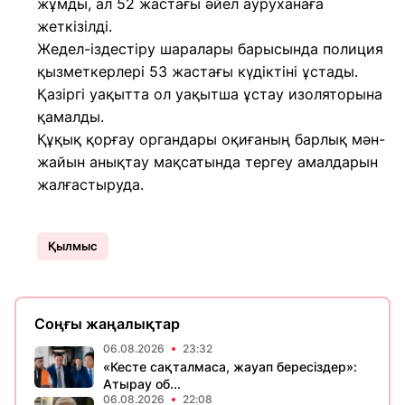
жұмды, ал 52 жастағы әйел ауруханаға
жеткізілді.
Жедел-іздестіру шаралары барысында полиция
қызметкерлері 53 жастағы күдіктіні ұстады.
Қазіргі уақытта ол уақытша ұстау изоляторына
қамалды.
Құқық қорғау органдары оқиғаның барлық мән-
жайын анықтау мақсатында тергеу амалдарын
жалғастыруда.
Қылмыс
Соңғы жаңалықтар
06.08.2026
23:32
«Кесте сақталмаса, жауап бересіздер»:
Атырау об...
06.08.2026
22:08