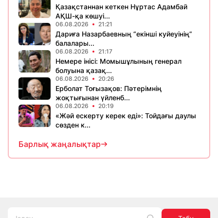
Қазақстаннан кеткен Нұртас Адамбай
АҚШ-қа көшуі...
06.08.2026
21:21
Дариға Назарбаевның “екінші куйеуінің”
балалары...
06.08.2026
21:17
Немере інісі: Момышұлының генерал
болуына қазақ...
06.08.2026
20:26
Ерболат Тоғызақов: Пәтерімнің
жоқтығынан үйленб...
06.08.2026
20:19
«Жәй ескерту керек еді»: Тойдағы даулы
сөзден к...
Барлық жаңалықтар