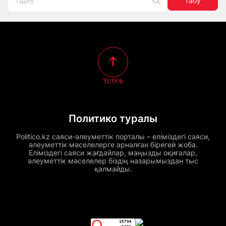
Табу
Үстіге
Политико туралы
Politico.kz саяси-әлеуметтік порталы – еліміздегі саяси,
әлеуметтік мәселелерге арналған бірегей жоба.
Еліміздегі саяси жағдайлар, маңызды оқиғалар,
әлеуметтік мәселелер біздің назарымыздан тыс
қалмайды.