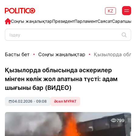
KZ
Соңғы жаңалықтар
Президент
Парламент
Саясат
Сарапшыл
Басты бет
Соңғы жаңалықтар
Қызылорда облысы
Қызылорда облысында әскерилер
мінген көлік жол апатына түсті: адам
шығыны бар (ВИДЕО)
04.02.2026
•
09:08
Әсел МҰРАТ
799