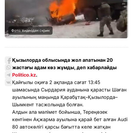
Фото: видеодан скрин
Қызылорда облысында жол апатынан 20
жастағы адам көз жұмды, деп хабарлайды
Politico.kz
.
Қайғылы оқиға 2 ақпанда сағат 13:45
шамасында Сырдария ауданына қарасты Шаған
ауылының маңында Қарабұтақ–Қызылорда–
Шымкент тасжолында болған.
Алдын ала мәлімет бойынша, Тереңөзек
кентінен Ақжарма ауылына қарай бет алған Audi
80 автокөлігі қарсы бағытта келе жатқан