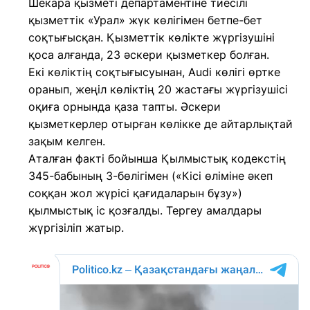
Шекара қызметі департаментіне тиесілі
қызметтік «Урал» жүк көлігімен бетпе-бет
соқтығысқан. Қызметтік көлікте жүргізушіні
қоса алғанда, 23 әскери қызметкер болған.
Екі көліктің соқтығысуынан, Audi көлігі өртке
оранып, жеңіл көліктің 20 жастағы жүргізушісі
оқиға орнында қаза тапты. Әскери
қызметкерлер отырған көлікке де айтарлықтай
зақым келген.
Аталған факті бойынша Қылмыстық кодекстің
345-бабының 3-бөлігімен («Кісі өліміне әкеп
соққан жол жүрісі қағидаларын бұзу»)
қылмыстық іс қозғалды. Тергеу амалдары
жүргізіліп жатыр.