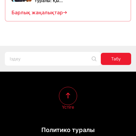
туралы: Қы...
Барлық жаңалықтар
Табу
Үстіге
Политико туралы