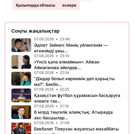
Қызылорда облысы
әскери
Соңғы жаңалықтар
07.08.2026
23:46
Әділет Зейнел: Менің үйленгенім —
өткенімді ұмы...
07.08.2026
23:10
«Үнсіз қала алмаймын»: Айжан
Аймағанова әйелдер...
07.08.2026
22:54
"Діндар болып көрінемін деп қорықты
ма?". Бекбо...
07.08.2026
22:25
Қазақстан футбол құрамасын басқаруға
әлемге тан...
07.08.2026
21:16
6 млрд теңгелік алаяқтық: Атырауда
экс-басшылар...
07.08.2026
21:09
Бекболат Тілеухан жауапсыз махаббаты