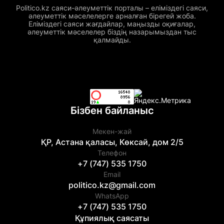
Politico.kz саяси-әлеуметтік порталы – еліміздегі саяси,
әлеуметтік мәселелерге арналған бірегей жоба.
Еліміздегі саяси жағдайлар, маңызды оқиғалар,
әлеуметтік мәселелер біздің назарымыздан тыс
қалмайды.
Бізбен байланыс
Мекен-жай
ҚР, Астана қаласы, Көксай, дом 2/5
Телефон
+7 (747) 535 1750
Email
politico.kz@gmail.com
WhatsApp
+7 (747) 535 1750
Құпиялық саясаты