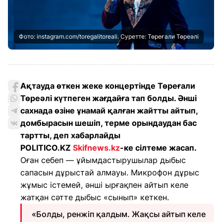
Фото: instagram.com/toregalitoreali. Суретте: Төреғали Төреәлі
Ақтауда өткен жеке концертінде Төреғали
Төреәлі күтпеген жағдайға тап болды. Әнші
сахнада өзіне ұнамай қалған жайтты айтып,
домбырасын шешіп, терме орындаудан бас
тартты, деп хабарлайды
POLITICO.KZ
Skifnews.kz
-ке сілтеме жасап.
Оған себеп — ұйымдастырушылар дыбыс
сапасын дұрыстай алмауы. Микрофон дұрыс
жұмыс істемей, әнші ырғақпен айтып келе
жатқан сәтте дыбыс «сынып» кеткен.
«Болды, ренжіп қалдым. Жақсы айтып келе