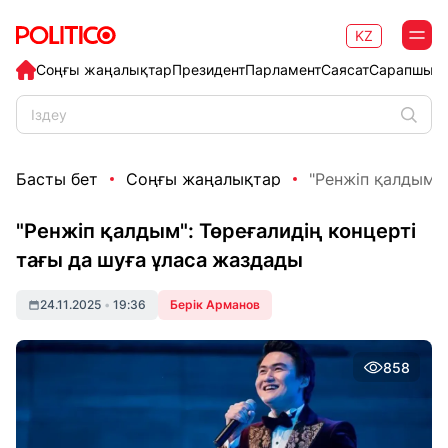
KZ
Соңғы жаңалықтар
Президент
Парламент
Саясат
Сарапшыл
Басты бет
Соңғы жаңалықтар
"Ренжіп қалдым": 
"Ренжіп қалдым": Төреғалидің концерті
тағы да шуға ұласа жаздады
24.11.2025
•
19:36
Берік Арманов
858