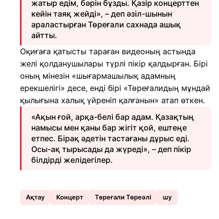
жатыр едім, бәрін бұзды. Қазір концерттен
кейін таяқ жейді», – деп әзіл-шынын
араластырған Төреғали сахнада ашық
айтты.
Оқиғаға қатысты тараған видеоның астында
желі қолданушылары түрлі пікір қалдырған. Бірі
оның мінезін «шығармашылық адамның
ерекшелігі» десе, енді бірі «Төреғалидың мұндай
қылығына халық үйреніп қалғанын» атап өткен.
«Ақын ғой, арқа-белі бар адам. Қазақтың
намысы мен қаны бар жігіт қой, ештеңе
етпес. Бірақ әдетін тастағаны дұрыс еді.
Осы-ақ тырысады да жүреді», – деп пікір
білдірді желідегілер.
Ақтау
Концерт
Төреғали Төреәлі
шу