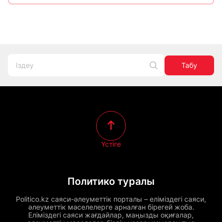
Табу
Үстіге
Политико туралы
Politico.kz саяси-әлеуметтік порталы – еліміздегі саяси,
әлеуметтік мәселелерге арналған бірегей жоба.
Еліміздегі саяси жағдайлар, маңызды оқиғалар,