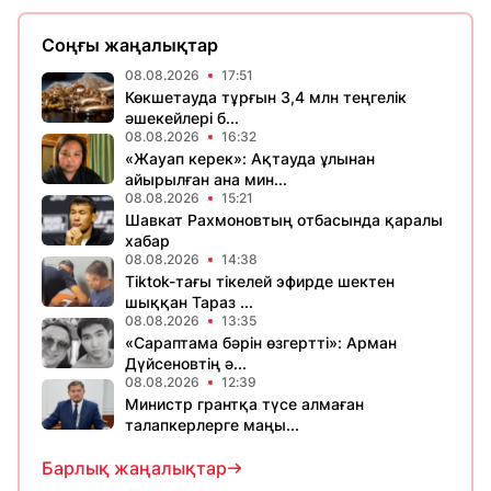
Соңғы жаңалықтар
08.08.2026
17:51
Көкшетауда тұрғын 3,4 млн теңгелік
әшекейлері б...
08.08.2026
16:32
«Жауап керек»: Ақтауда ұлынан
айырылған ана мин...
08.08.2026
15:21
Шавкат Рахмоновтың отбасында қаралы
хабар
08.08.2026
14:38
Tiktok-тағы тікелей эфирде шектен
шыққан Тараз ...
08.08.2026
13:35
«Сараптама бәрін өзгертті»: Арман
Дүйсеновтің ә...
08.08.2026
12:39
Министр грантқа түсе алмаған
талапкерлерге маңы...
Барлық жаңалықтар