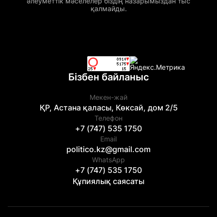
әлеуметтік мәселелер біздің назарымыздан тыс
қалмайды.
Бізбен байланыс
Мекен-жай
ҚР, Астана қаласы, Көксай, дом 2/5
Телефон
+7 (747) 535 1750
Email
politico.kz@gmail.com
WhatsApp
+7 (747) 535 1750
Құпиялық саясаты