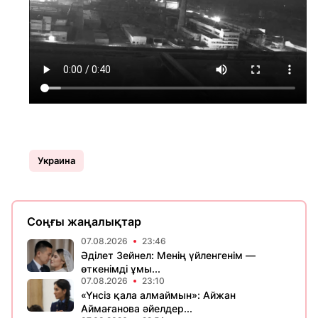
Украина
Соңғы жаңалықтар
07.08.2026
23:46
Әділет Зейнел: Менің үйленгенім —
өткенімді ұмы...
07.08.2026
23:10
«Үнсіз қала алмаймын»: Айжан
Аймағанова әйелдер...