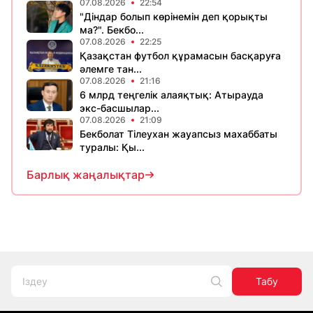
07.08.2026
22:54
"Діндар болып көрінемін деп қорықты
ма?". Бекбо...
07.08.2026
22:25
Қазақстан футбол құрамасын басқаруға
әлемге тан...
07.08.2026
21:16
6 млрд теңгелік алаяқтық: Атырауда
экс-басшылар...
07.08.2026
21:09
Бекболат Тілеухан жауапсыз махаббаты
туралы: Қы...
Барлық жаңалықтар
Табу