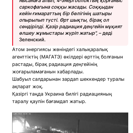
нысанаға алып, 4-энергоблоктың қорғаныс
саркофагына соққы жасады. Соққыдан
кейін ғимараттың бір бөлігінің шатыры
опырылып түсті. Өрт шықты, бірақ ол
сөндірілді. Қазір радиация деңгейін мұқият
өлшеу жұмыстары жүріп жатыр",
– деді
Зеленский.
Атом энергиясы жөніндегі халықаралық
агенттіктің (МАГАТЭ) өкілдері өрттің болғанын
растады, бірақ радиация деңгейінің
жоғарыламағанын хабарлады.
Шабуыл салдарынан зардап шеккендер туралы
ақпарат жоқ.
Қазіргі таңда Украина билігі радиацияның
таралу қаупін бағамдап жатыр.