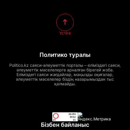
Үстіге
Политико туралы
Politico.kz саяси-әлеуметтік порталы – еліміздегі саяси,
әлеуметтік мәселелерге арналған бірегей жоба.
Еліміздегі саяси жағдайлар, маңызды оқиғалар,
әлеуметтік мәселелер біздің назарымыздан тыс
қалмайды.
Бізбен байланыс