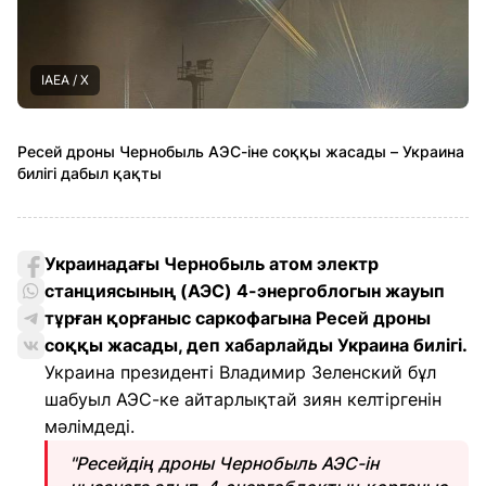
IAEA / Х
Ресей дроны Чернобыль АЭС-іне соққы жасады – Украина
билігі дабыл қақты
Украинадағы Чернобыль атом электр
станциясының (АЭС) 4-энергоблогын жауып
тұрған қорғаныс саркофагына Ресей дроны
соққы жасады, деп хабарлайды Украина билігі.
Украина президенті Владимир Зеленский бұл
шабуыл АЭС-ке айтарлықтай зиян келтіргенін
мәлімдеді.
"Ресейдің дроны Чернобыль АЭС-ін