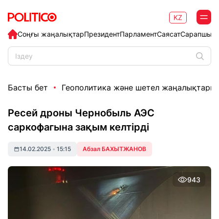
KZ
Соңғы жаңалықтар
Президент
Парламент
Саясат
Сарапшыл
Басты бет
Геополитика және шетел жаңалықтары
Ресей дроны Чернобыль АЭС
саркофагына зақым келтірді
14.02.2025
•
15:15
Абзал БАХЫТЖАНОВ
943