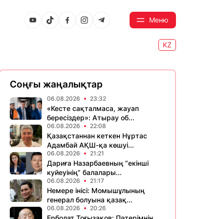
Меню
KZ
Соңғы жаңалықтар
06.08.2026
23:32
«Кесте сақталмаса, жауап
бересіздер»: Атырау об...
06.08.2026
22:08
Қазақстаннан кеткен Нұртас
Адамбай АҚШ-қа көшуі...
06.08.2026
21:21
Дариға Назарбаевның “екінші
куйеуінің” балалары...
06.08.2026
21:17
Немере інісі: Момышұлының
генерал болуына қазақ...
06.08.2026
20:26
Ерболат Тоғызақов: Пәтерімнің