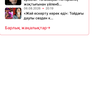
жоқтығынан үйленб...
06.08.2026
20:19
«Жәй ескерту керек еді»: Тойдағы
даулы сөзден к...
Барлық жаңалықтар