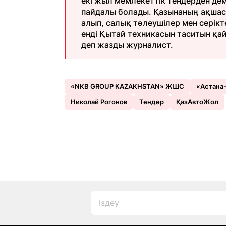
екі жыл мемлекеттік тендерден де
пайдалы болады. Қазынаның ақшасы
алып, салық төлеушілер мен серікте
енді Қытай техникасын таситын қай 
деп жазды журналист.
«NKB GROUP KAZAKHSTAN» ЖШС
«Астана
Николай Рогонов
Тендер
ҚазАвтоЖол