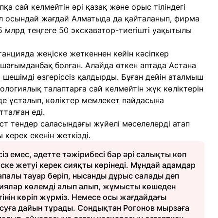
пқа сай келмейтін әрі қазақ және орыс тіліндегі
әл осындай жағдай Алматыда да қайталанып, фирма
 млрд теңгеге 50 экскаватор-тиегішті уақытылы
станцияда жеңіске жеткеннен кейін кәсіпкер
 шағымданбақ болған. Алайда өткен аптада Астана
шешімді өзгеріссіз қалдырды. Бұған дейін аталмыш
ологиялық талаптарға сай келмейтін жүк көліктерін
де ұсталып, көліктер мемлекет пайдасына
талған еді.
ст тендер саласындағы жүйелі мәселелерді атап
 керек екенін жеткізді.
із емес, әдетте тәжірибесі бар әрі салықты көп
ске жетуі керек сияқты көрінеді. Мұндай адамдар
сапалы тауар беріп, нысанды дұрыс салады деп
паниялар көлемді алып алып, жұмысты көшеден
тінін көріп жүрміз. Немесе осы жағдайдағы
асуға дайын тұрады. Сондықтан Рогонов мырзаға