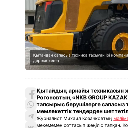
Қытайдан сапасыз техника тасыған ірі компан
дереккөзден
Қытайдың арнайы техникасын ж
Рогоновтың «NKB GROUP KAZAKH
тапсырыс берушілерге сапасыз т
мемлекеттік тендерден шеттетіл
Журналист Михаил Козачковтың
мәлім
мекемемен соттасып жеңіліс тапқан. К