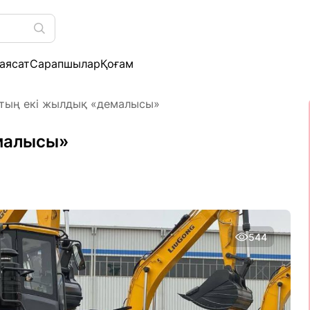
аясат
Сарапшылар
Қоғам
тың екі жылдық «демалысы»
малысы»
544