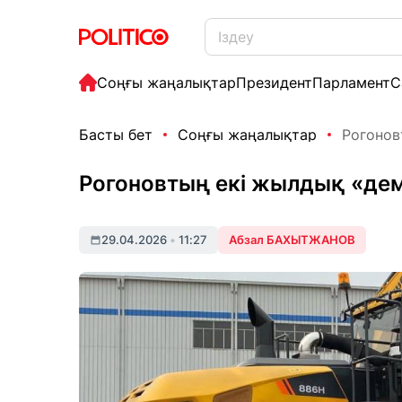
Соңғы жаңалықтар
Президент
Парламент
С
Басты бет
Соңғы жаңалықтар
Рогонов
Рогоновтың екі жылдық «де
29.04.2026
•
11:27
Абзал БАХЫТЖАНОВ