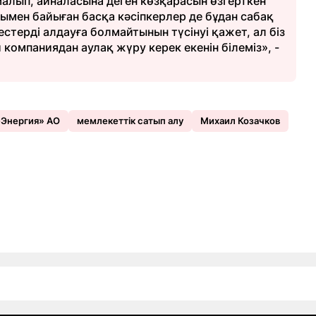
малып, айналасына деген көзқарасын өзгерткен
мен байыған басқа кәсіпкерлер де бұдан сабақ
стерді алдауға болмайтынын түсінуі қажет, ал біз
компаниядан аулақ жүру керек екенін білеміз», -
-Энергия» АО
мемлекеттік сатып алу
Михаил Козачков