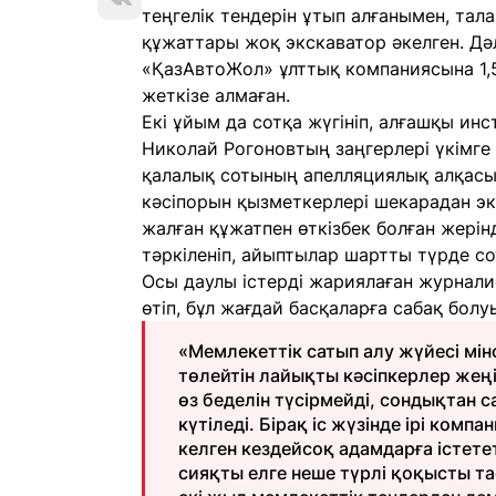
теңгелік тендерін ұтып алғанымен, тала
құжаттары жоқ экскаватор әкелген. Д
«ҚазАвтоЖол» ұлттық компаниясына 1,5
жеткізе алмаған.
Екі ұйым да сотқа жүгініп, алғашқы ин
Николай Рогоновтың заңгерлері үкімге
қалалық сотының апелляциялық алқасы 
кәсіпорын қызметкерлері шекарадан эк
жалған құжатпен өткізбек болған жерін
тәркіленіп, айыптылар шартты түрде сот
Осы даулы істерді жариялаған журнали
өтіп, бұл жағдай басқаларға сабақ болуы
«Мемлекеттік сатып алу жүйесі мінс
төлейтін лайықты кәсіпкерлер жеңі
өз беделін түсірмейді, сондықтан 
күтіледі. Бірақ іс жүзінде ірі ком
келген кездейсоқ адамдарға істете
сияқты елге неше түрлі қоқысты т