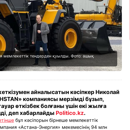
ия мемлекеттік тендерден қуылды. Фото: ашық
еткізумен айналысатын кәсіпкер Николай
STAN» компаниясы мерзімді бұзып,
ауар өткізбек болғаны үшін екі жылға
ді, деп хабарлайды
Politico.kz
.
етінше
бұл кәсіпорын бірнеше мемлекеттік
омпания «Астана-Энергия» мекемесінің 94 млн