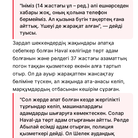
"Ініміз (14 жастағы ұл – ред.) әлі ешнәрседен
хабары жоқ, оның қолына телефон
бермейміз. Ал қызына бүгін таңертең ғана
айттық. Үшеуі де жарақат алған", — дейді
туысы.
Зардап шеккендердің жақындары апатқа
себепкер болған Haval көлігінде төрт адам
болғанын және рөлдегі 37 жастағы азаматтың
погон таққан қызметкер екенін алға тартып
отыр. Ол да ауыр жарақатпен жансақтау
бөліміне түскен, ал жақында ата-анасы келіп,
марқұмдардың отбасынан кешірім сұраған.
"Сол жерде апат болған кезде жергілікті
тұрғындар келіп, машиналардағы
адамдарды шығаруға көмектескен. Солар
Haval-да төрт адам отырғанын айтты. Рөлде
Абылай есімді адам отырған, полиция
қызметкері дейді. Ол Шелек аудандық