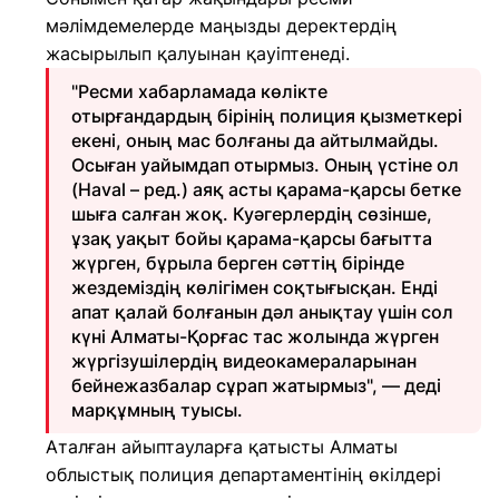
мәлімдемелерде маңызды деректердің
жасырылып қалуынан қауіптенеді.
"Ресми хабарламада көлікте
отырғандардың бірінің полиция қызметкері
екені, оның мас болғаны да айтылмайды.
Осыған уайымдап отырмыз. Оның үстіне ол
(Haval – ред.) аяқ асты қарама-қарсы бетке
шыға салған жоқ. Куәгерлердің сөзінше,
ұзақ уақыт бойы қарама-қарсы бағытта
жүрген, бұрыла берген сәттің бірінде
жездеміздің көлігімен соқтығысқан. Енді
апат қалай болғанын дәл анықтау үшін сол
күні Алматы-Қорғас тас жолында жүрген
жүргізушілердің видеокамераларынан
бейнежазбалар сұрап жатырмыз", — деді
марқұмның туысы.
Аталған айыптауларға қатысты Алматы
облыстық полиция департаментінің өкілдері