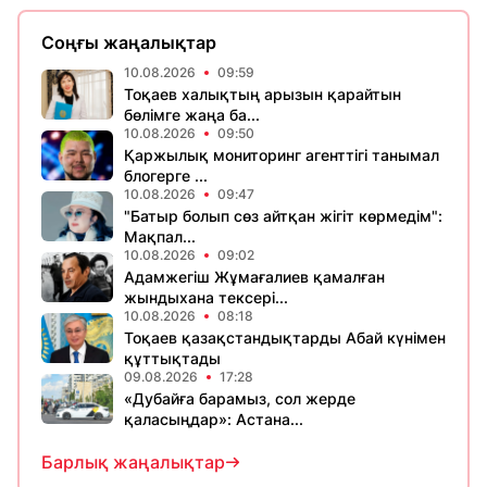
Соңғы жаңалықтар
10.08.2026
09:59
Тоқаев халықтың арызын қарайтын
бөлімге жаңа ба...
10.08.2026
09:50
Қаржылық мониторинг агенттігі танымал
блогерге ...
10.08.2026
09:47
"Батыр болып сөз айтқан жігіт көрмедім":
Мақпал...
10.08.2026
09:02
Адамжегіш Жұмағалиев қамалған
жындыхана тексері...
10.08.2026
08:18
Тоқаев қазақстандықтарды Абай күнімен
құттықтады
09.08.2026
17:28
«Дубайға барамыз, сол жерде
қаласыңдар»: Астана...
Барлық жаңалықтар