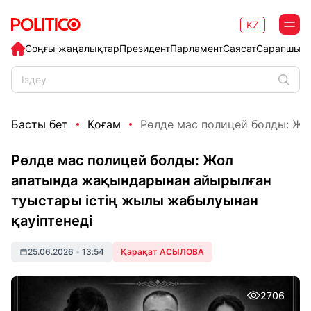
KZ
Соңғы жаңалықтар
Президент
Парламент
Саясат
Сарапшыл
Басты бет
Қоғам
Рөлде мас полицей болды: Жо
Рөлде мас полицей болды: Жол
апатында жақындарынан айырылған
туыстары істің жылы жабылуынан
қауіптенеді
25.06.2026
•
13:54
Қарақат АСЫЛОВА
2706