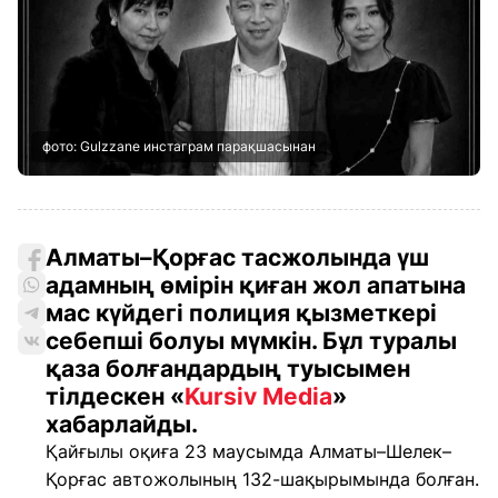
фото: Gulzzane инстаграм парақшасынан
Алматы–Қорғас тасжолында үш
адамның өмірін қиған жол апатына
мас күйдегі полиция қызметкері
себепші болуы мүмкін. Бұл туралы
қаза болғандардың туысымен
тілдескен «
Kursiv Media
»
хабарлайды.
Қайғылы оқиға 23 маусымда Алматы–Шелек–
Қорғас автожолының 132-шақырымында болған.