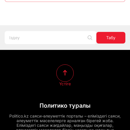
Табу
Үстіге
Политико туралы
Politico.kz саяси-әлеуметтік порталы – еліміздегі саяси,
әлеуметтік мәселелерге арналған бірегей жоба.
Еліміздегі саяси жағдайлар, маңызды оқиғалар,
әлеуметтік мәселелер біздің назарымыздан тыс