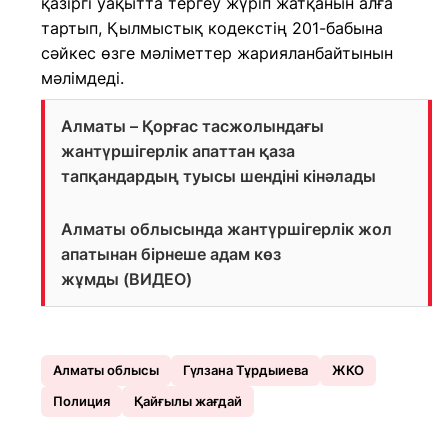
қазіргі уақытта тергеу жүріп жатқанын алға
тартып, Қылмыстық кодекстің 201-бабына
сәйкес өзге мәліметтер жарияланбайтынын
мәлімдеді.
Алматы – Қорғас тасжолындағы
жантүршігерлік апаттан қаза
тапқандардың туысы шендіні кінәлады
Алматы облысында жантүршігерлік жол
апатынан бірнеше адам көз
жұмды (ВИДЕО)
Алматы облысы
Гүлзана Тұрдыиева
ЖКО
Полиция
Қайғылы жағдай