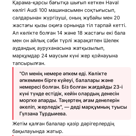
Қарама-қарсы бағытқа шығып кеткен Haval
көлігі Audi 100 машинасымен соқтығысып,
салдарынан жүргізуші, оның жұбайы мен 20
жастағы қызы оқиға орнында тіл тарпай кетті.
Ал көлікте болған 14 және 18 жастағы екі бала
мен он айлық сәби түрлі жарақатпен Шелек
аудандық ауруханасына жатқызылып,
марқұмдар 24 маусым күні жер қойнауына
тапсырылған.
"Ол менің немере әпкем еді. Көлікте
әпкеммен бірге күйеуі, балалары және
немересі болған. Біз болған жағдайды 23-і
күні түнде естідік, кейін олардың денесін
моргке апарды. Таңертең ағам денелерін
әкеліп, жерледік", — деді марқұмның туысы
Гүлзана Тұрдыиева.
Жетім қалған балалар қазір дәрігерлердің
бақылауында жатыр.