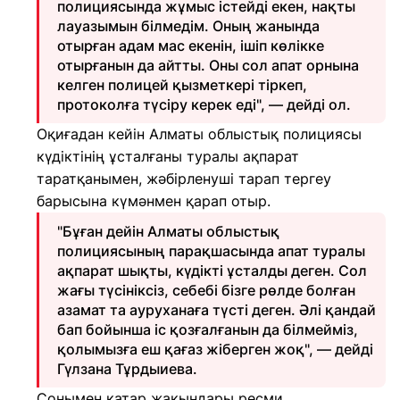
полициясында жұмыс істейді екен, нақты
лауазымын білмедім. Оның жанында
отырған адам мас екенін, ішіп көлікке
отырғанын да айтты. Оны сол апат орнына
келген полицей қызметкері тіркеп,
протоколға түсіру керек еді", — дейді ол.
Оқиғадан кейін Алматы облыстық полициясы
күдіктінің ұсталғаны туралы ақпарат
таратқанымен, жәбірленуші тарап тергеу
барысына күмәнмен қарап отыр.
"Бұған дейін Алматы облыстық
полициясының парақшасында апат туралы
ақпарат шықты, күдікті ұсталды деген. Сол
жағы түсініксіз, себебі бізге рөлде болған
азамат та ауруханаға түсті деген. Әлі қандай
бап бойынша іс қозғалғанын да білмейміз,
қолымызға еш қағаз жіберген жоқ", — дейді
Гүлзана Тұрдыиева.
Сонымен қатар жақындары ресми