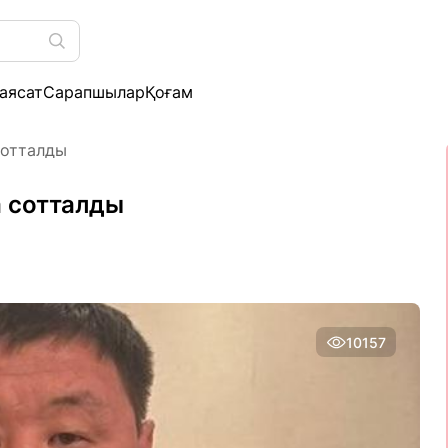
аясат
Сарапшылар
Қоғам
сотталды
 сотталды
10157