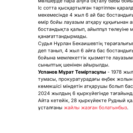
мөлшерде пара алуға оқталу бабы бойы
Іс сотта қысқартылған тәртіппен қарал
мекемесінде 4 жыл 6 ай бас бостанды
өмір бойы лауазым атқару құқығынан 
бостандықта қалып, айыппұл төлеуіне мүм
қанағаттандырмады.
Судья Нұрлан Бекаишевтің төрағалығым
деп танып, 4 жыл 6 айға бас бостандығ
бойына мемлекеттік қызметте лауазым а
сыныптық шенінен айырылды.
Успанов Мұрат Теміртасұлы
- 1978 жыл
тумасы, прокуратурадағы еңбек жолы
көмекшісі міндетін атқарушы болып ба
2024 жылдың 6 қыркүйегінде тағайынд
Айта кетейік, 28 қыркүйекте Рудный қ
ұсталғаны
жайлы жазған болатынбыз
.