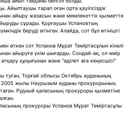
нша айып таққаны белгілі болды.
ды. Айыптаушы тарап оған орта қауіпсіздік
ғынан айыру жазасын және мемлекеттік қызметте
айыруды сұрады. Қорғаушы Успановтың
кіндік беруді өтінген. Алайда, сот бұл өтінішті
ен өткен сот Успанов Мұрат Теміртасұлын кінәлі
ынан айыруға үкім шығарды. Сондай-ақ, ол өмір
тқару құқығынан және "әділет аға кеңесшісі"
ы туған, Торғай облысы Октябрь ауданының
н 2005 жылы Наурызым ауданы прокурорының
стаған. Рудный қаласының прокуроры қызметіне
алған.
аласының прокуроры Успанов Мұрат Теміртасұлы