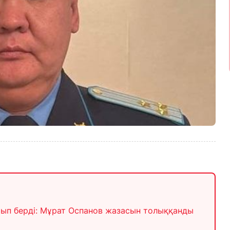
ып берді: Мұрат Оспанов жазасын толыққанды