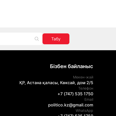
Табу
Бізбен байланыс
Мекен-жай
ҚР, Астана қаласы, Көксай, дом 2/5
Телефон
+7 (747) 535 1750
Email
politico.kz@gmail.com
WhatsApp