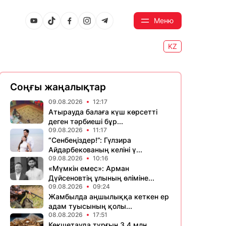
Меню
KZ
Соңғы жаңалықтар
09.08.2026
12:17
Атырауда балаға күш көрсетті
деген тәрбиеші бұр...
09.08.2026
11:17
“Сенбеңіздер!”: Гүлзира
Айдарбекованың келіні ү...
09.08.2026
10:16
«Мүмкін емес»: Арман
Дүйсеновтің ұлының өліміне...
09.08.2026
09:24
Жамбылда аңшылыққа кеткен ер
адам туысының қолы...
08.08.2026
17:51
Көкшетауда тұрғын 3,4 млн