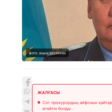
фото: ашық дереккөз
ЖАЛҒАСЫ
Сот прокурордың айфонын қайтар
өтейтін болды