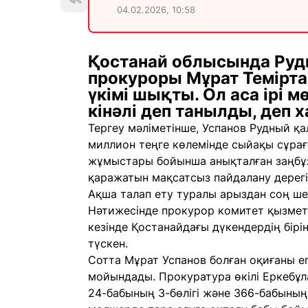
04.02.2026, 10:58
Қостанай облысында Ру
прокуроры Мұрат Темірта
үкімі шықты. Ол аса ірі 
кінәлі деп танылды, деп 
Тергеу мәліметінше, Успанов Рудный қа
миллион теңге көлемінде сыйақы сұрағ
жұмыстары бойынша анықталған заңб
қаражатын мақсатсыз пайдалану дерегі 
Ақша талап ету туралы арыздан соң шен
Нәтижесінде прокурор комитет қызмет
кезінде Қостанайдағы дүкендердің біріні
түскен.
Сотта Мұрат Успанов болған оқиғаны ег
мойындады. Прокуратура өкілі Еркебұ
24-бабының 3-бөлігі және 366-бабының 3