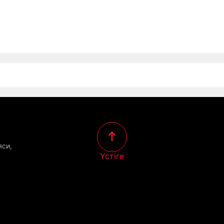
яси,
Үстіге