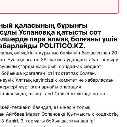
дный қаласының бұрынғы
сұлы Успановқа қатысты сот
мөлшерде пара алмақ болғаны үшін
хабарлайды POLITICO.KZ.
лалық әкімдігінің құрылыс бөлімінің басшысынан 20
ан. Бұл ақшаға ол 39-шағын аудандағы абаттандыру
ұзушылықтарды жасырып, сондай-ақ бюджет
бойынша қозғалған істі тоқтатпақ болған.
еунік Ұлттық қауіпсіздік комитетіне хабарласқан.
керлері жүргізген арнайы операция
ң жанында, өзінің Land Cruiser көлігінде қолға
жей-тегжейлі баяндап, өз кінәсін толық
лан Айтбаев Мұрат Оспановқа Қылмыстық кодекстің
-бөлігі, 3-тармағы бойынша, яғни аса ірі