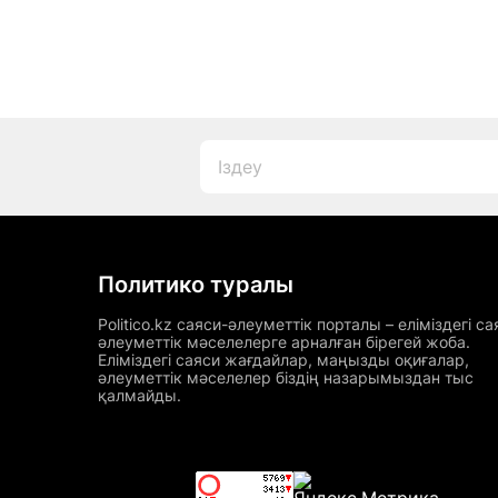
Политико туралы
Politico.kz саяси-әлеуметтік порталы – еліміздегі са
әлеуметтік мәселелерге арналған бірегей жоба.
Еліміздегі саяси жағдайлар, маңызды оқиғалар,
әлеуметтік мәселелер біздің назарымыздан тыс
қалмайды.