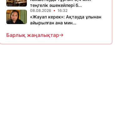
теңгелік әшекейлері б...
08.08.2026
16:32
«Жауап керек»: Ақтауда ұлынан
айырылған ана мин...
Барлық жаңалықтар