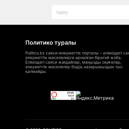
Политико туралы
Politico.kz саяси-әлеуметтік порталы – еліміздегі са
әлеуметтік мәселелерге арналған бірегей жоба.
Еліміздегі саяси жағдайлар, маңызды оқиғалар,
әлеуметтік мәселелер біздің назарымыздан тыс
қалмайды.