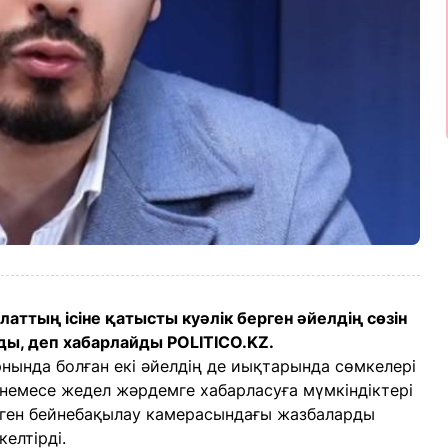
ттың ісіне қатысты куәлік берген әйелдің сөзін
ы, деп хабарлайды POLITICO.KZ.
нында болған екі әйелдің де иықтарында сөмкелері
немесе жедел жәрдемге хабарласуға мүмкіндіктері
рілген бейнебақылау камерасындағы жазбаларды
келтірді.