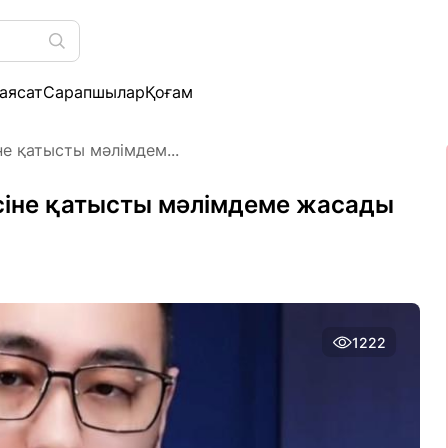
аясат
Сарапшылар
Қоғам
е қатысты мәлімдем...
сіне қатысты мәлімдеме жасады
1222