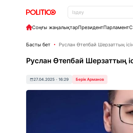
Соңғы жаңалықтар
Президент
Парламент
С
Басты бет
Руслан Өтепбай Шерзаттың ісін
Руслан Өтепбай Шерзаттың і
27.04.2025
•
16:29
Берік Арманов