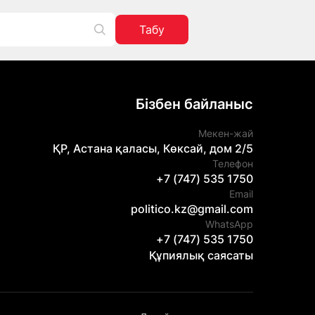
Табу
Бізбен байланыс
Мекен-жай
ҚР, Астана қаласы, Көксай, дом 2/5
Телефон
+7 (747) 535 1750
Email
politico.kz@gmail.com
WhatsApp
+7 (747) 535 1750
Құпиялық саясаты