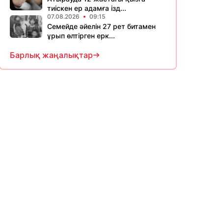
тиіскен ер адамға ізд...
07.08.2026
09:15
Семейде әйелін 27 рет битамен
ұрып өлтірген ерк...
Барлық жаңалықтар