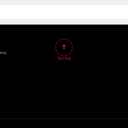
яси,
Үстіге