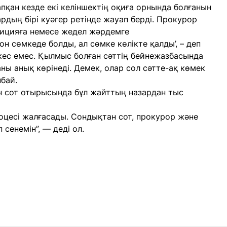
апқан кезде екі келіншектің оқиға орнында болғанын
ардың бірі куәгер ретінде жауап берді. Прокурор
лицияға немесе жедел жәрдемге
он сөмкеде болды, ал сөмке көлікте қалды’, – деп
кес емес. Қылмыс болған сәттің бейнежазбасында
аны анық көрінеді. Демек, олар сол сәтте-ақ көмек
пбай.
н сот отырысында бұл жайттың назардан тыс
роцесі жалғасады. Сондықтан сот, прокурор және
 сенемін”, — деді ол.