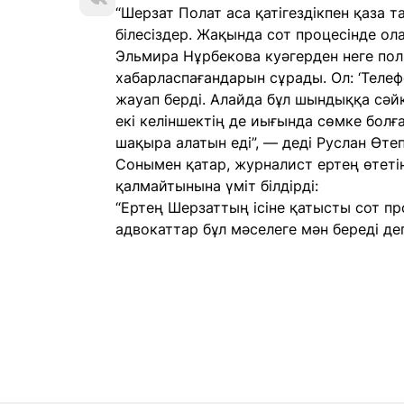
“Шерзат Полат аса қатігездікпен қаза т
білесіздер. Жақында сот процесінде ол
Эльмира Нұрбекова куәгерден неге по
хабарласпағандарын сұрады. Ол: ‘Телеф
жауап берді. Алайда бұл шындыққа сәй
екі келіншектің де иығында сөмке болғ
шақыра алатын еді”, — деді Руслан Өте
Сонымен қатар, журналист ертең өтеті
қалмайтынына үміт білдірді:
“Ертең Шерзаттың ісіне қатысты сот п
адвокаттар бұл мәселеге мән береді деп