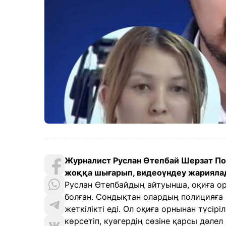
Журналист Руслан Өтепбай Шерзат Пола
жоққа шығарып, видеоүндеу жариялад
Руслан Өтепбайдың айтуынша, оқиға ор
болған. Сондықтан олардың полицияға 
жеткілікті еді. Ол оқиға орнынан түсі
көрсетіп, куәгердің сөзіне қарсы дәлел 