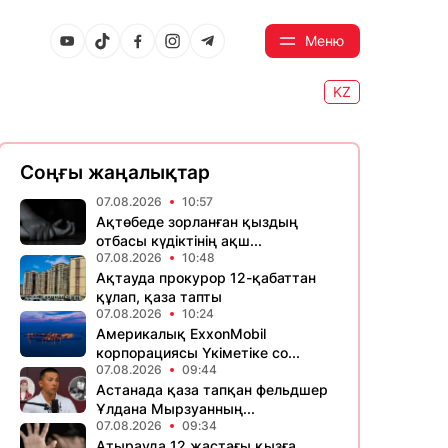
Меню
KZ
Соңғы жаңалықтар
07.08.2026
10:57
Ақтөбеде зорланған қыздың
отбасы күдіктінің ақш...
07.08.2026
10:48
Ақтауда прокурор 12-қабаттан
құлап, қаза тапты
07.08.2026
10:24
Америкалық ExxonMobil
корпорациясы Үкіметіке со...
07.08.2026
09:44
Астанада қаза тапқан фельдшер
Ұлдана Мырзуанның...
07.08.2026
09:34
Атырауда 12 жастағы қызға