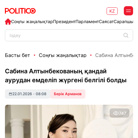
KZ
Соңғы жаңалықтар
Президент
Парламент
Саясат
Сарапшыл
Басты бет
Соңғы жаңалықтар
Сабина Алтынбеко
Сабина Алтынбекованың қандай
аурудан емделіп жүргені белгілі болды
22.01.2026
•
08:08
Берік Арманов
747