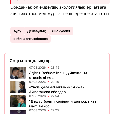
Сондай-ақ ол емдеудің экологиялық әрі ағзаға
зиянсыз тәсілмен жүргізілгенін ерекше атап өтті.
Ауру
Денсаулық
Дискуссия
сабина алтынбекова
Соңғы жаңалықтар
07.08.2026
23:46
Әділет Зейнел: Менің үйленгенім —
өткенімді ұмы...
07.08.2026
23:10
«Үнсіз қала алмаймын»: Айжан
Аймағанова әйелдер...
07.08.2026
22:54
"Діндар болып көрінемін деп қорықты
ма?". Бекбо...
07.08.2026
22:25