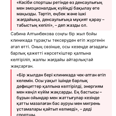
«Кәсіби спортшы ретінде өз денсаулығың
мен эмоционалдық күйіңді бақылау өте
маңызды. Тәртіп, еңбек және ішкі
жағдайыңа, денсаулығыңа мұқият қарау –
табыстың кепілі», – деп жазды ол.
Сабина Алтынбекова соңғы бір жыл бойы
клиникада тұрақты тексеруден өтіп жүргенін
атап өтті. Оның сөзінше, осы кезеңде ағзадағы
барлық қажетті көрсеткіштер қалпына
келтіріліп, жалпы жағдайы айтарлықтай
жақсарған.
«Бір жылдан бері клиникада чек-аптан өтіп
келемін. Осы уақыт ішінде барлық
дефициттер қалпына келтірілді, энергиям
мен көңіл күйім жақсарды. Ең бастысы –
бұрын ойындар мен жаттығулар кезінде
қатты мазалаған бас ауруы мен мигрень
ұстамалары қайтып келмеді», – деді
спортшы.