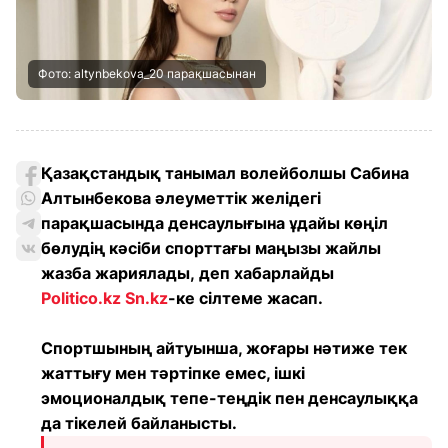
Фото: altynbekova_20 парақшасынан
Қазақстандық танымал волейболшы Сабина
Алтынбекова әлеуметтік желідегі
парақшасында денсаулығына ұдайы көңіл
бөлудің кәсіби спорттағы маңызы жайлы
жазба жариялады, деп хабарлайды
Politico.kz
Sn.kz
-ке сілтеме жасап.
Спортшының айтуынша, жоғары нәтиже тек
жаттығу мен тәртіпке емес, ішкі
эмоционалдық тепе-теңдік пен денсаулыққа
да тікелей байланысты.