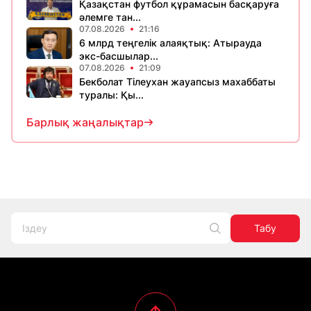
Қазақстан футбол құрамасын басқаруға
әлемге тан...
07.08.2026
21:16
6 млрд теңгелік алаяқтық: Атырауда
экс-басшылар...
07.08.2026
21:09
Бекболат Тілеухан жауапсыз махаббаты
туралы: Қы...
Барлық жаңалықтар
Табу