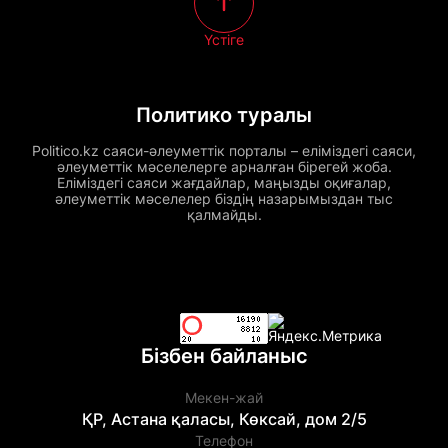
Үстіге
Политико туралы
Politico.kz саяси-әлеуметтік порталы – еліміздегі саяси,
әлеуметтік мәселелерге арналған бірегей жоба.
Еліміздегі саяси жағдайлар, маңызды оқиғалар,
әлеуметтік мәселелер біздің назарымыздан тыс
қалмайды.
Бізбен байланыс
Мекен-жай
ҚР, Астана қаласы, Көксай, дом 2/5
Телефон