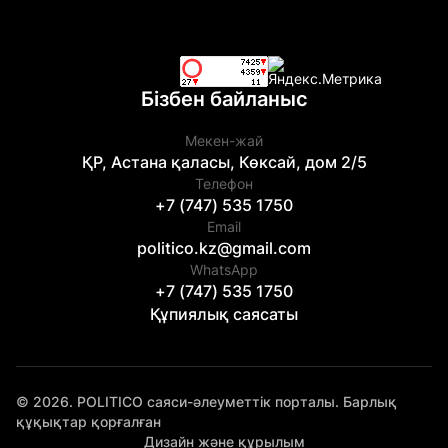
Бізбен байланыс
Мекен-жай
ҚР, Астана қаласы, Көксай, дом 2/5
Телефон
+7 (747) 535 1750
Email
politico.kz@gmail.com
WhatsApp
+7 (747) 535 1750
Құпиялық саясаты
© 2026. POLITICO саяси-әлеуметтік порталы. Барлық
құқықтар қорғалған
Дизайн және құрылым