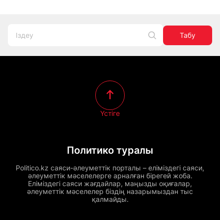
Табу
Үстіге
Политико туралы
Politico.kz саяси-әлеуметтік порталы – еліміздегі саяси,
әлеуметтік мәселелерге арналған бірегей жоба.
Еліміздегі саяси жағдайлар, маңызды оқиғалар,
әлеуметтік мәселелер біздің назарымыздан тыс
қалмайды.