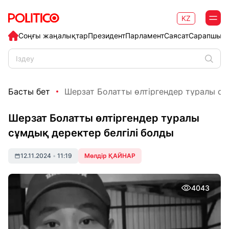
KZ
Соңғы жаңалықтар
Президент
Парламент
Саясат
Сарапшыл
Басты бет
Шерзат Болатты өлтіргендер туралы сұм
Шерзат Болатты өлтіргендер туралы
сұмдық деректер белгілі болды
12.11.2024
•
11:19
Мөлдір ҚАЙНАР
4043