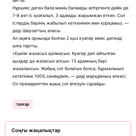
айтты.
Нұрқияс деген бала менің баламды өлтіргенге дейін де
7-8 рет іс қозғалып, 3 адамды жарымжан еткен. Сол
істердің бәрінің жабылып кеткенінен мен қорқамыз, —
деді Шерзаттың апасы.
Ал оқиға орнында болған 2 қыз куәгер емес дегенді
алға тартты.
«Ешкім жазасыз қалмасын. Куәгер деп айтылған
қыздар да жазасын алсын. 13 адамның бәрі
жазалансын. Жабық сот болатын болса, бұрмаланып
кететініне 100% сенімдімін, — деді марқұмның әпкесі.
Ол президенттен ашық сот өткізуін сұрайды.
талғар
Соңғы жаңалықтар