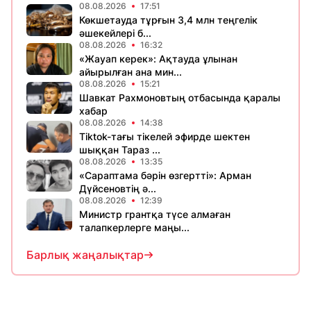
08.08.2026
17:51
Көкшетауда тұрғын 3,4 млн теңгелік
әшекейлері б...
08.08.2026
16:32
«Жауап керек»: Ақтауда ұлынан
айырылған ана мин...
08.08.2026
15:21
Шавкат Рахмоновтың отбасында қаралы
хабар
08.08.2026
14:38
Tiktok-тағы тікелей эфирде шектен
шыққан Тараз ...
08.08.2026
13:35
«Сараптама бәрін өзгертті»: Арман
Дүйсеновтің ә...
08.08.2026
12:39
Министр грантқа түсе алмаған
талапкерлерге маңы...
Барлық жаңалықтар