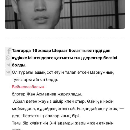
Талғарда 16 жасар Шерзат Болатты өлтірді деп
күдікке ілінгендерге қатысты тың деректер белгілі
болды.
Ол туралы ашық сот өтуін талап еткен марқұмның
туыстары айтып берді.
Бейнежазбасын
блогер Жан Ахмадиев жариялады.
Абзал деген жауыз шімірікпей отыр. Өзінің кінәсін
мойындаса, құдайдың жөні ғой. Ешқандай өкіну жоқ, —
деді Шерзаттың апаларының бірі.
Тағы бір күдіктінің 3-4 адамды жарымжан еткенін