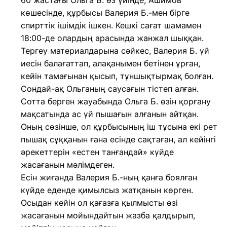
60 жастағы Ольга Б. өз үйінде, Ашимов
көшесінде, құрбысы Валерия Б.-мен бірге
спирттік ішімдік ішкен. Кешкі сағат шамамен
18:00-де олардың арасында жанжал шыққан.
Тергеу материалдарына сәйкес, Валерия Б. үй
иесін балағаттап, алақанымен бетінен ұрған,
кейін тамағынан қысып, тұншықтырмақ болған.
Сондай-ақ Ольганың саусағын тістеп алған.
Сотта берген жауабында Ольга Б. өзін қорғану
мақсатында ас үй пышағын алғанын айтқан.
Оның сөзінше, ол құрбысының іш тұсына екі рет
пышақ сұққанын ғана есінде сақтаған, ал кейінгі
әрекеттерін «естен танғандай» күйде
жасағанын мәлімдеген.
Есін жиғанда Валерия Б.-ның қанға боялған
күйде еденде қимылсыз жатқанын көрген.
Осыдан кейін ол қағазға қылмысты өзі
жасағанын мойындайтын жазба қалдырып,