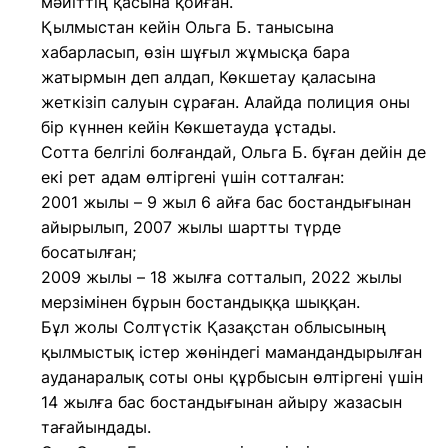
мәйіттің қасына қойған.
Қылмыстан кейін Ольга Б. танысына
хабарласып, өзін шұғыл жұмысқа бара
жатырмын деп алдап, Көкшетау қаласына
жеткізіп салуын сұраған. Алайда полиция оны
бір күннен кейін Көкшетауда ұстады.
Сотта белгілі болғандай, Ольга Б. бұған дейін де
екі рет адам өлтіргені үшін сотталған:
2001 жылы – 9 жыл 6 айға бас бостандығынан
айырылып, 2007 жылы шартты түрде
босатылған;
2009 жылы – 18 жылға сотталып, 2022 жылы
мерзімінен бұрын бостандыққа шыққан.
Бұл жолы Солтүстік Қазақстан облысының
қылмыстық істер жөніндегі мамандандырылған
ауданаралық соты оны құрбысын өлтіргені үшін
14 жылға бас бостандығынан айыру жазасын
тағайындады.