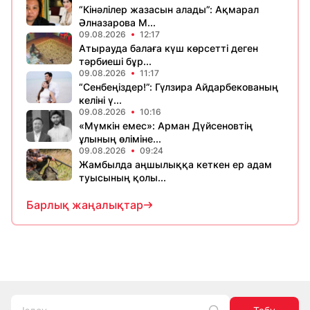
“Кінәлілер жазасын алады”: Ақмарал
Әлназарова М...
09.08.2026
12:17
Атырауда балаға күш көрсетті деген
тәрбиеші бұр...
09.08.2026
11:17
“Сенбеңіздер!”: Гүлзира Айдарбекованың
келіні ү...
09.08.2026
10:16
«Мүмкін емес»: Арман Дүйсеновтің
ұлының өліміне...
09.08.2026
09:24
Жамбылда аңшылыққа кеткен ер адам
туысының қолы...
Барлық жаңалықтар