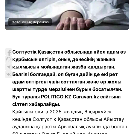
Фото: ашық дереккөз
Солтүстік Қазақстан облысында әйел адам өз
құрбысын өлтіріп, оның денесінің жанына
қылмысын мойындаған жазба қалдырған.
Белгілі болғандай, ол бұған дейін де екі рет
адам өлтіргені үшін сотталған және әр жолы
шартты түрде мерзімінен бұрын босатылған.
Бұл туралы POLITICO.KZ Caravan.kz сайтына
сілтеп хабарлайды.
Қайғылы оқиға 2025 жылдың 6 қыркүйек
кешінде Солтүстік Қазақстан облысы Айыртау
ауданына қарасты Арықбалық ауылында болған.