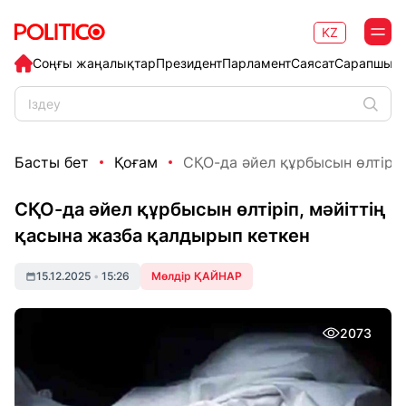
KZ
Соңғы жаңалықтар
Президент
Парламент
Саясат
Сарапшыл
Басты бет
Қоғам
СҚО-да әйел құрбысын өлтіріп,
СҚО-да әйел құрбысын өлтіріп, мәйіттің
қасына жазба қалдырып кеткен
15.12.2025
•
15:26
Мөлдір ҚАЙНАР
2073