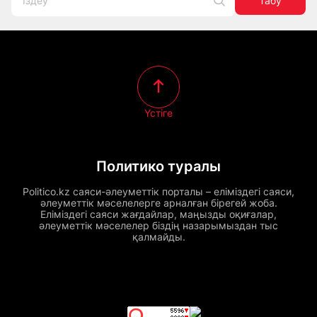
Табу
Үстіге
Политико туралы
Politico.kz саяси-әлеуметтік порталы – еліміздегі саяси,
әлеуметтік мәселелерге арналған бірегей жоба.
Еліміздегі саяси жағдайлар, маңызды оқиғалар,
әлеуметтік мәселелер біздің назарымыздан тыс
қалмайды.