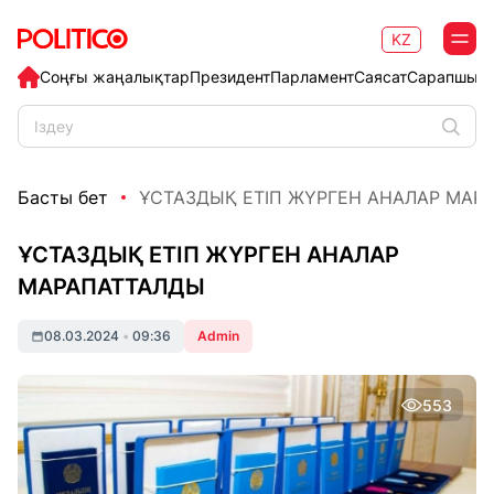
KZ
Соңғы жаңалықтар
Президент
Парламент
Саясат
Сарапшыл
Басты бет
ҰСТАЗДЫҚ ЕТІП ЖҮРГЕН АНАЛАР МАР
ҰСТАЗДЫҚ ЕТІП ЖҮРГЕН АНАЛАР
МАРАПАТТАЛДЫ
08.03.2024
•
09:36
Admin
553