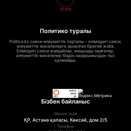
Үстіге
Политико туралы
Politico.kz саяси-әлеуметтік порталы – еліміздегі саяси,
әлеуметтік мәселелерге арналған бірегей жоба.
Еліміздегі саяси жағдайлар, маңызды оқиғалар,
әлеуметтік мәселелер біздің назарымыздан тыс
қалмайды.
Бізбен байланыс
Мекен-жай
ҚР, Астана қаласы, Көксай, дом 2/5
Телефон