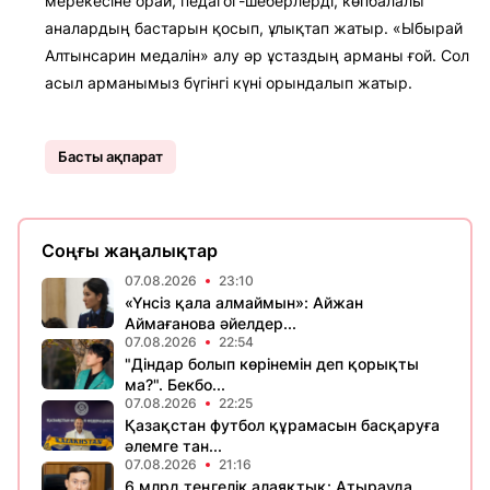
мерекесіне орай, педагог-шеберлерді, көпбалалы
аналардың бастарын қосып, ұлықтап жатыр. «Ыбырай
Алтынсарин медалін» алу әр ұстаздың арманы ғой. Сол
асыл арманымыз бүгінгі күні орындалып жатыр.
Басты ақпарат
Соңғы жаңалықтар
07.08.2026
23:10
«Үнсіз қала алмаймын»: Айжан
Аймағанова әйелдер...
07.08.2026
22:54
"Діндар болып көрінемін деп қорықты
ма?". Бекбо...
07.08.2026
22:25
Қазақстан футбол құрамасын басқаруға
әлемге тан...
07.08.2026
21:16
6 млрд теңгелік алаяқтық: Атырауда