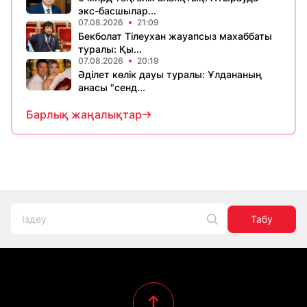
экс-басшылар...
07.08.2026
21:09
Бекболат Тілеухан жауапсыз махаббаты
туралы: Қы...
07.08.2026
20:19
Әділет көлік дауы туралы: Ұлдананың
анасы "сенд...
Барлық жаңалықтар
Табу