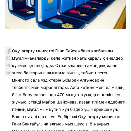
Оқу-ағарту министрі Ғани Бейсембаев көпбалалы
мұғалім-аналарды келе жатқан халықаралық әйелдер
күнімен құттықтады. Отбасыларына амандық және
жеке бастарына шығармашылық табыс тілеген
министр сала үздіктерін Ыбырай Алтынсарин
төсбелгісімен марапаттады. Айта кеткен жөн, еліміздің
білім беру саласында 470 мыңға жуық қыз-келіншек
жұмыс істейді Майра Шайхиева, қазақ тілі мен әдебиеті
пәнінің мұғалімі: - Бүгінгі күн біздер үшін ерекше күн.
Бақытты әрі сәтті күн. Ең бірінші Оқу-ағарту министрі
Ғани Бектайұлына алғысымыз шексіз. 8-наурыз