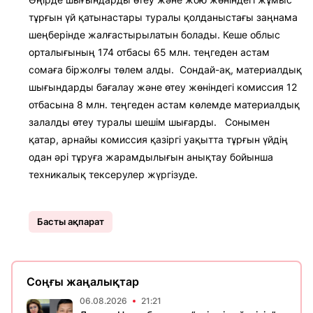
тұрғын үй қатынастары туралы қолданыстағы заңнама
шеңберінде жалғастырылатын болады. Кеше облыс
орталығының 174 отбасы 65 млн. теңгеден астам
сомаға біржолғы төлем алды. Сондай-ақ, материалдық
шығындарды бағалау және өтеу жөніндегі комиссия 12
отбасына 8 млн. теңгеден астам көлемде материалдық
залалды өтеу туралы шешім шығарды. Сонымен
қатар, арнайы комиссия қазіргі уақытта тұрғын үйдің
одан әрі тұруға жарамдылығын анықтау бойынша
техникалық тексерулер жүргізуде.
Басты ақпарат
Соңғы жаңалықтар
06.08.2026
21:21