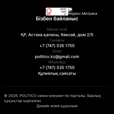
Бізбен байланыс
Мекен-жай
ҚР, Астана қаласы, Көксай, дом 2/5
Телефон
+7 (747) 535 1750
Email
politico.kz@gmail.com
WhatsApp
+7 (747) 535 1750
Құпиялық саясаты
© 2026. POLITICO саяси-әлеуметтік порталы. Барлық
құқықтар қорғалған
Дизайн және құрылым