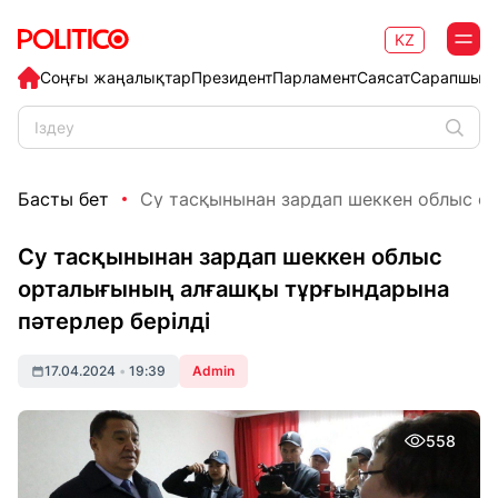
KZ
Соңғы жаңалықтар
Президент
Парламент
Саясат
Сарапшыл
Басты бет
Су тасқынынан зардап шеккен облыс ор
Су тасқынынан зардап шеккен облыс
орталығының алғашқы тұрғындарына
пәтерлер берілді
17.04.2024
•
19:39
Admin
558