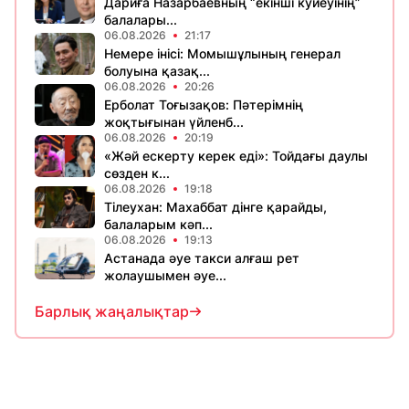
Дариға Назарбаевның “екінші куйеуінің”
балалары...
06.08.2026
21:17
Немере інісі: Момышұлының генерал
болуына қазақ...
06.08.2026
20:26
Ерболат Тоғызақов: Пәтерімнің
жоқтығынан үйленб...
06.08.2026
20:19
«Жәй ескерту керек еді»: Тойдағы даулы
сөзден к...
06.08.2026
19:18
Тілеухан: Махаббат дінге қарайды,
балаларым кәп...
06.08.2026
19:13
Астанада әуе такси алғаш рет
жолаушымен әуе...
Барлық жаңалықтар