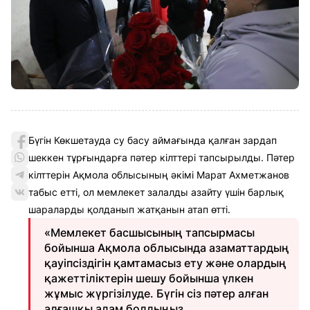
Бүгін Көкшетауда су басу аймағында қалған зардап
шеккен тұрғындарға пәтер кілттері тапсырылды. Пәтер
кілттерін Ақмола облысының әкімі Марат Ахметжанов
табыс етті, ол мемлекет залалды азайту үшін барлық
шараларды қолданып жатқанын атап өтті.
«Мемлекет басшысының тапсырмасы
бойынша Ақмола облысында азаматтардың
қауіпсіздігін қамтамасыз ету және олардың
қажеттіліктерін шешу бойынша үлкен
жұмыс жүргізілуде. Бүгін сіз пәтер алған
алғашқы адам болдыңыз.