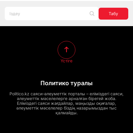
Табу
Үстіге
Политико туралы
Politico.kz саяси-әлеуметтік порталы – еліміздегі саяси,
әлеуметтік мәселелерге арналған бірегей жоба.
Еліміздегі саяси жағдайлар, маңызды оқиғалар,
әлеуметтік мәселелер біздің назарымыздан тыс
қалмайды.