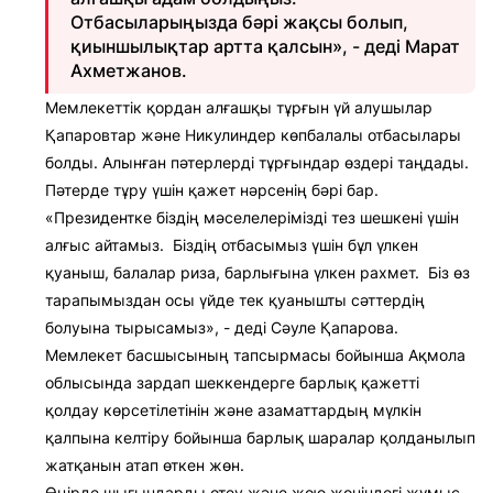
Отбасыларыңызда бәрі жақсы болып,
қиыншылықтар артта қалсын», - деді Марат
Ахметжанов.
Мемлекеттік қордан алғашқы тұрғын үй алушылар
Қапаровтар және Никулиндер көпбалалы отбасылары
болды. Алынған пәтерлерді тұрғындар өздері таңдады.
Пәтерде тұру үшін қажет нәрсенің бәрі бар.
«Президентке біздің мәселелерімізді тез шешкені үшін
алғыс айтамыз. Біздің отбасымыз үшін бұл үлкен
қуаныш, балалар риза, барлығына үлкен рахмет. Біз өз
тарапымыздан осы үйде тек қуанышты сәттердің
болуына тырысамыз», - деді Сәуле Қапарова.
Мемлекет басшысының тапсырмасы бойынша Ақмола
облысында зардап шеккендерге барлық қажетті
қолдау көрсетілетінін және азаматтардың мүлкін
қалпына келтіру бойынша барлық шаралар қолданылып
жатқанын атап өткен жөн.
Өңірде шығындарды өтеу және жою жөніндегі жұмыс