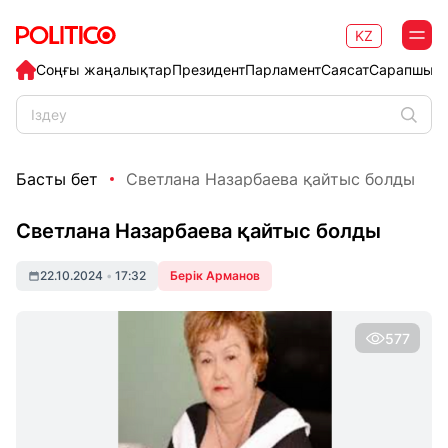
KZ
Соңғы жаңалықтар
Президент
Парламент
Саясат
Сарапшыл
Басты бет
Светлана Назарбаева қайтыс болды
Светлана Назарбаева қайтыс болды
22.10.2024
•
17:32
Берік Арманов
577