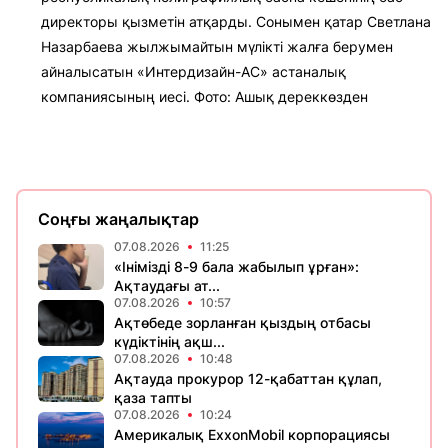
директоры қызметін атқарды. Сонымен қатар Светлана
Назарбаева жылжымайтын мүлікті жалға берумен
айналысатын «Интердизайн-АС» астаналық
компаниясының иесі. Фото: Ашық дереккөзден
Соңғы жаңалықтар
07.08.2026
11:25
«Інімізді 8-9 бала жабылып ұрған»:
Ақтаудағы ат...
07.08.2026
10:57
Ақтөбеде зорланған қыздың отбасы
күдіктінің ақш...
07.08.2026
10:48
Ақтауда прокурор 12-қабаттан құлап,
қаза тапты
07.08.2026
10:24
Америкалық ExxonMobil корпорациясы