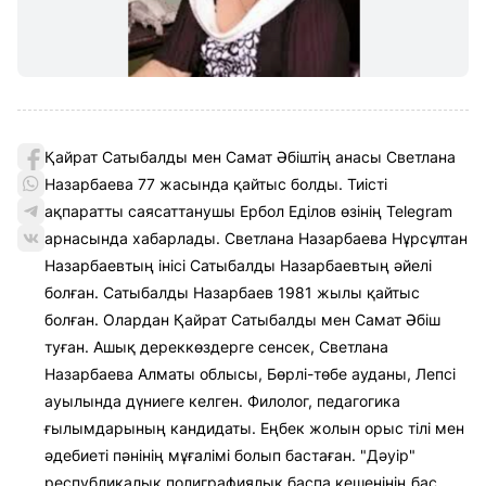
Қайрат Сатыбалды мен Самат Әбіштің анасы Светлана
Назарбаева 77 жасында қайтыс болды. Тиісті
ақпаратты саясаттанушы Ербол Еділов өзінің Telegram
арнасында хабарлады. Светлана Назарбаева Нұрсұлтан
Назарбаевтың інісі Сатыбалды Назарбаевтың әйелі
болған. Сатыбалды Назарбаев 1981 жылы қайтыс
болған. Олардан Қайрат Сатыбалды мен Самат Әбіш
туған. Ашық дереккөздерге сенсек, Светлана
Назарбаева Алматы облысы, Бөрлі-төбе ауданы, Лепсі
ауылында дүниеге келген. Филолог, педагогика
ғылымдарының кандидаты. Еңбек жолын орыс тілі мен
әдебиеті пәнінің мұғалімі болып бастаған. "Дәуір"
республикалық полиграфиялық баспа кешенінің бас