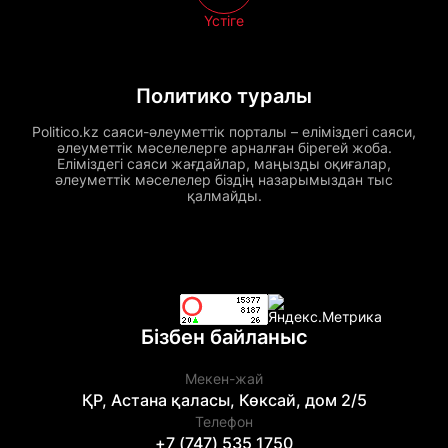
Үстіге
Политико туралы
Politico.kz саяси-әлеуметтік порталы – еліміздегі саяси,
әлеуметтік мәселелерге арналған бірегей жоба.
Еліміздегі саяси жағдайлар, маңызды оқиғалар,
әлеуметтік мәселелер біздің назарымыздан тыс
қалмайды.
Бізбен байланыс
Мекен-жай
ҚР, Астана қаласы, Көксай, дом 2/5
Телефон
+7 (747) 535 1750