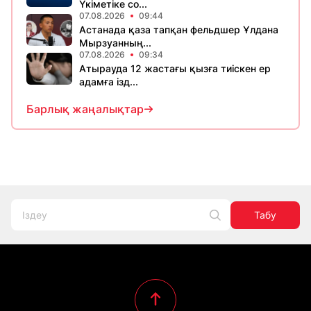
Үкіметіке со...
07.08.2026
09:44
Астанада қаза тапқан фельдшер Ұлдана
Мырзуанның...
07.08.2026
09:34
Атырауда 12 жастағы қызға тиіскен ер
адамға ізд...
Барлық жаңалықтар
Табу