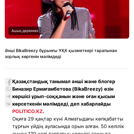
Ашық дереккөз
Әнші BikaBreezy бұрынғы ҰҚК қызметкері тарапынан
зорлық көргенін мәлімдеді
Қазақстандық танымал әнші және блогер
Биназир Ермағамбетова (BikaBreezy) өзін
көршісі ұрып-соққанын және оған қысым
көрсеткенін мәлімдеді, деп хабарлайды
POLITICO.KZ
.
Оқиға 29 қаңтар күні Алматыдағы көпқабатты
тұрғын үйдің ауласында орын алған. 50 келілік
әншіні 130 келі тартатын көршісі соққыға