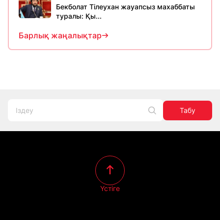
Бекболат Тілеухан жауапсыз махаббаты
туралы: Қы...
Барлық жаңалықтар
Табу
Үстіге