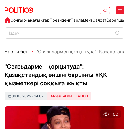
KZ
Соңғы жаңалықтар
Президент
Парламент
Саясат
Сарапшыл
Басты бет
"Связьдармен қорқытуда": Қазақстандық 
"Связьдармен қорқытуда":
Қазақстандық әншіні бұрынғы ҰҚК
қызметкері соққыға жықты
06.03.2025
•
14:07
Абзал БАХЫТЖАНОВ
1102