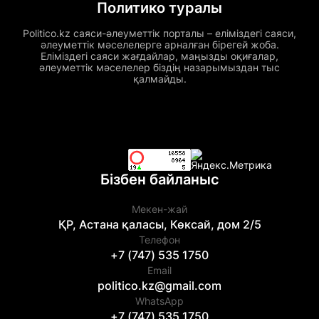
Политико туралы
Politico.kz саяси-әлеуметтік порталы – еліміздегі саяси,
әлеуметтік мәселелерге арналған бірегей жоба.
Еліміздегі саяси жағдайлар, маңызды оқиғалар,
әлеуметтік мәселелер біздің назарымыздан тыс
қалмайды.
Бізбен байланыс
Мекен-жай
ҚР, Астана қаласы, Көксай, дом 2/5
Телефон
+7 (747) 535 1750
Email
politico.kz@gmail.com
WhatsApp
+7 (747) 535 1750