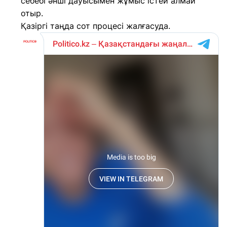
себебі әнші дауысымен жұмыс істей алмай
отыр.
Қазіргі таңда сот процесі жалғасуда.