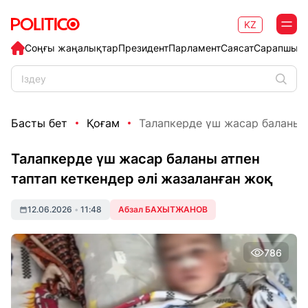
KZ
Соңғы жаңалықтар
Президент
Парламент
Саясат
Сарапшыл
Басты бет
Қоғам
Талапкерде үш жасар баланы ат
Талапкерде үш жасар баланы атпен
таптап кеткендер әлі жазаланған жоқ
12.06.2026
•
11:48
Абзал БАХЫТЖАНОВ
786