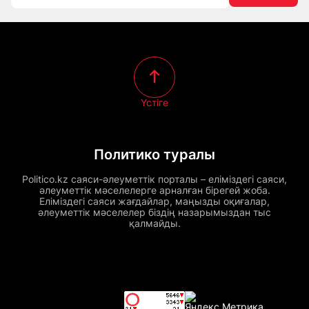
Үстіге
Политико туралы
Politico.kz саяси-әлеуметтік порталы – еліміздегі саяси,
әлеуметтік мәселелерге арналған бірегей жоба.
Еліміздегі саяси жағдайлар, маңызды оқиғалар,
әлеуметтік мәселелер біздің назарымыздан тыс
қалмайды.