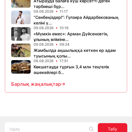
Атырауда балаға күш көрсетті деген
тәрбиеші бұр...
09.08.2026
11:17
“Сенбеңіздер!”: Гүлзира Айдарбекованың
келіні ү...
09.08.2026
10:16
«Мүмкін емес»: Арман Дүйсеновтің
ұлының өліміне...
09.08.2026
09:24
Жамбылда аңшылыққа кеткен ер адам
туысының қолы...
08.08.2026
17:51
Көкшетауда тұрғын 3,4 млн теңгелік
әшекейлері б...
Барлық жаңалықтар
Табу