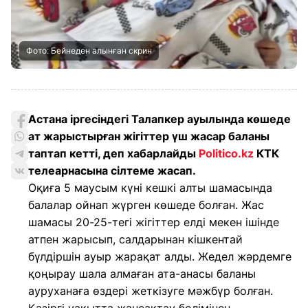
Фото: Бейнеден алынған скрин
Астана іргесіндегі Талапкер ауылында көшеде
ат жарыстырған жігіттер үш жасар баланы
таптап кетті, деп хабарлайды
Politico.kz
КТК
телеарнасына сілтеме жасап.
Оқиға 5 маусым күні кешкі алты шамасында
балалар ойнап жүрген көшеде болған. Жас
шамасы 20-25-тегі жігіттер елді мекен ішінде
атпен жарысып, салдарынан кішкентай
бүлдіршін ауыр жарақат алды. Жедел жәрдемге
қоңырау шала алмаған ата-анасы баланы
ауруханаға өздері жеткізуге мәжбүр болған.