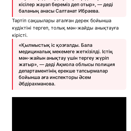
кісілер жауап береміз деп отыр», — деді
баланың анасы Салтанат Ибраева.
Тәртіп сақшылары аталған дерек бойынша
күдіктіні тергеп, толық мән-жайды анықтауға
кірісті.
«Қылмыстық іс қозғалды. Бала
медициналық мекемеге жеткізілді. Істің
мән-жайын анықтау үшін тергеу жүріп
жатыр», — деді Ақмола облысы полиция
департаментінің ерекше тапсырмалар
бойынша аға инспекторы Әсем
Әбдірахманова.