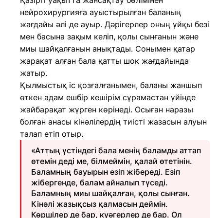
Қазіргі уақытта жансақтау бөлімінен
нейрохирургияға ауыстырылған баланың
жағдайы әлі де ауыр. Дәрігерлер оның ұйқы безі
мен басына зақым келіп, қолы сынғанын және
миы шайқалғанын анықтады. Сонымен қатар
жарақат алған бала қатты шок жағдайында
жатыр.
Қылмыстық іс қозғалғанымен, баланы жаншып
өткен адам ешбір кешірім сұрамастан үйінде
жайбарақат жүрген көрінеді. Осыған наразы
болған анасы кінәлілердің тиісті жазасын алуын
талап етіп отыр.
«Аттың үстіндегі бала менің баламды аттап
өтемін деді ме, білмеймін, қалай өтетінін.
Баламның бауырын езіп жібереді. Езіп
жібергенде, балам айналып түседі.
Баламның миы шайқалған, қолы сынған.
Кінәлі жазықсыз қалмасын деймін.
Көршілер де бар, куәгерлер де бар. Ол