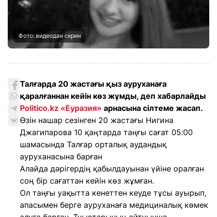
Фото: видеодан скрин
Талғарда 20 жастағы қыз ауруханаға
қаралғаннан кейін көз жұмды, деп хабарлайды
Politico.kz
«Еуразия»
арнасына сілтеме жасап.
Өзін нашар сезінген 20 жастағы Нигина
Джагипарова 10 қаңтарда таңғы сағат 05:00
шамасында Талғар орталық аудандық
ауруханасына барған
Алайда дәрігердің қабылдауынан үйіне оралған
соң бір сағаттан кейін көз жұмған.
Ол таңғы уақытта кенеттен кеуде тұсы ауырып,
апасымен берге ауруханаға медициналық көмек