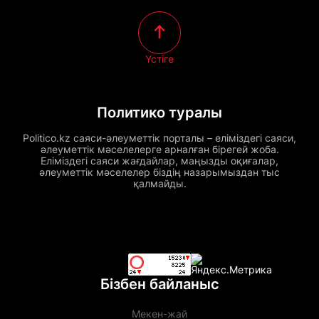
Үстіге
Политико туралы
Politico.kz саяси-әлеуметтік порталы – еліміздегі саяси,
әлеуметтік мәселелерге арналған бірегей жоба.
Еліміздегі саяси жағдайлар, маңызды оқиғалар,
әлеуметтік мәселелер біздің назарымыздан тыс
қалмайды.
Бізбен байланыс
Мекен-жай