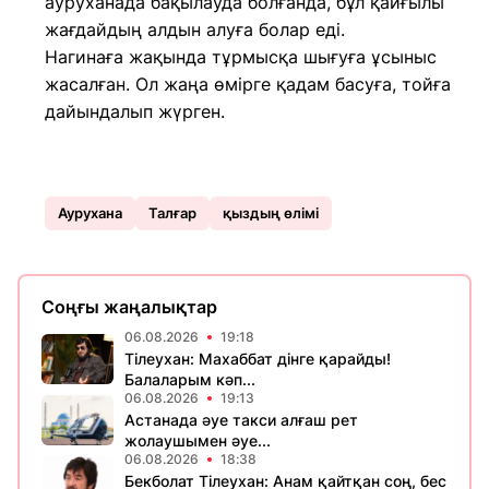
ауруханада бақылауда болғанда, бұл қайғылы
жағдайдың алдын алуға болар еді.
Нагинаға жақында тұрмысқа шығуға ұсыныс
жасалған. Ол жаңа өмірге қадам басуға, тойға
дайындалып жүрген.
Аурухана
Талғaр
қыздың өлімі
Соңғы жаңалықтар
06.08.2026
19:18
Тілеухан: Махаббат дінге қарайды!
Балаларым кәп...
06.08.2026
19:13
Астанада әуе такси алғаш рет
жолаушымен әуе...
06.08.2026
18:38
Бекболат Тілеухан: Анам қайтқан соң, бес