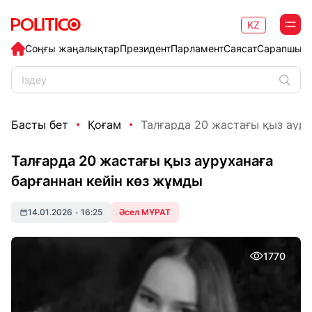
KZ
Соңғы жаңалықтар
Президент
Парламент
Саясат
Сарапшыл
Басты бет
Қоғам
Талғарда 20 жастағы қыз аурух
Талғарда 20 жастағы қыз ауруханаға
барғаннан кейін көз жұмды
14.01.2026
•
16:25
Әсел МҰРАТ
1770