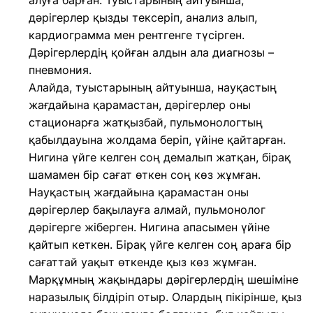
алуға барған. Туыстарының айтуынша,
дәрігерлер қызды тексеріп, анализ алып,
кардиограмма мен рентгенге түсірген.
Дәрігерлердің қойған алдын ала диагнозы –
пневмония.
Алайда, туыстарының айтуынша, науқастың
жағдайына қарамастан, дәрігерлер оны
стационарға жатқызбай, пульмонологтың
қабылдауына жолдама беріп, үйіне қайтарған.
Нигина үйге келген соң демалып жатқан, бірақ
шамамен бір сағат өткен соң көз жұмған.
Науқастың жағдайына қарамастан оны
дәрігерлер бақылауға алмай, пульмонолог
дәрігерге жіберген. Нигина апасымен үйіне
қайтып кеткен. Бірақ үйге келген соң араға бір
сағаттай уақыт өткенде қыз көз жұмған.
Марқұмның жақындары дәрігерлердің шешіміне
наразылық білдіріп отыр. Олардың пікірінше, қыз