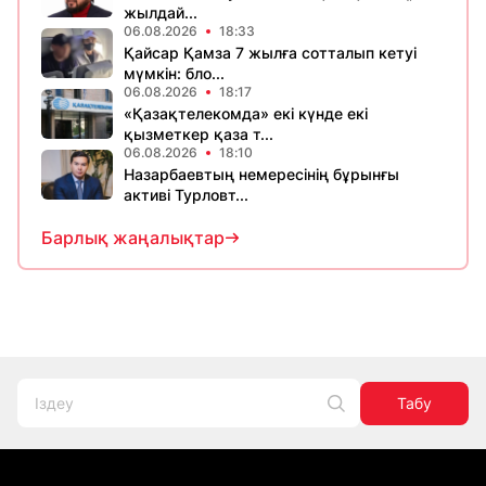
жылдай...
06.08.2026
18:33
Қайсар Қамза 7 жылға сотталып кетуі
мүмкін: бло...
06.08.2026
18:17
«Қазақтелекомда» екі күнде екі
қызметкер қаза т...
06.08.2026
18:10
Назарбаевтың немересінің бұрынғы
активі Турловт...
Барлық жаңалықтар
Табу