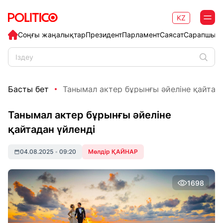
KZ
Соңғы жаңалықтар
Президент
Парламент
Саясат
Сарапшыл
Басты бет
Танымал актер бұрынғы әйеліне қайтада
Танымал актер бұрынғы әйеліне
қайтадан үйленді
04.08.2025
•
09:20
Мөлдір ҚАЙНАР
1698