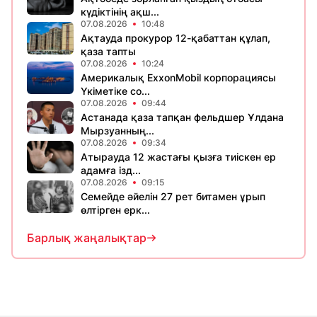
күдіктінің ақш...
07.08.2026
10:48
Ақтауда прокурор 12-қабаттан құлап,
қаза тапты
07.08.2026
10:24
Америкалық ExxonMobil корпорациясы
Үкіметіке со...
07.08.2026
09:44
Астанада қаза тапқан фельдшер Ұлдана
Мырзуанның...
07.08.2026
09:34
Атырауда 12 жастағы қызға тиіскен ер
адамға ізд...
07.08.2026
09:15
Семейде әйелін 27 рет битамен ұрып
өлтірген ерк...
Барлық жаңалықтар