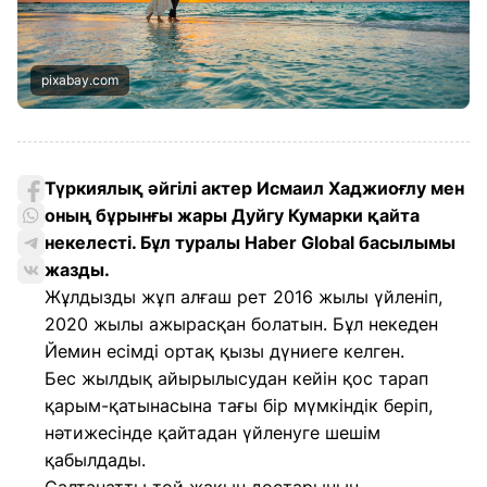
pixabay.com
Түркиялық әйгілі актер Исмаил Хаджиоғлу мен
оның бұрынғы жары Дуйгу Кумарки қайта
некелесті. Бұл туралы Haber Global басылымы
жазды.
Жұлдызды жұп алғаш рет 2016 жылы үйленіп,
2020 жылы ажырасқан болатын. Бұл некеден
Йемин есімді ортақ қызы дүниеге келген.
Бес жылдық айырылысудан кейін қос тарап
қарым-қатынасына тағы бір мүмкіндік беріп,
нәтижесінде қайтадан үйленуге шешім
қабылдады.