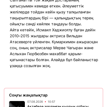
Салтанатты той жақын достарының
қатысуымен кемеде өткен. Әлеуметтік
желілерде тойдан кейін қызу талқыланған
тақырыптардың бірі — қалыңдықтың терең
ойықты сәнді көйлек таңдауы болды.
Айта кетейік, Исмаил Хаджиоғлу бұған дейін
2010–2015 жылдары актриса Вильдан
Атасеверге үйленген. Кумаркимен ажырасқан
соң, оның актрисалар Мерве Чагыран және
Аслыхан Гюрбюзбен махаббат қарым-
қатынастары болған. Алайда бұл байланыстар
ұзаққа созылған жоқ.
Соңғы жаңалықтар
07.08.2026
10:57
Ақтөбеде зорланған қыздың отбасы