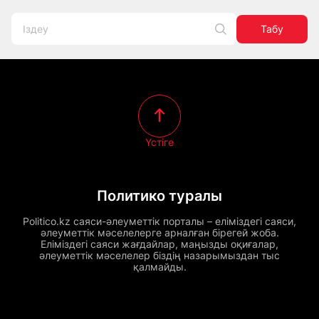
Табу
Үстіге
Политико туралы
Politico.kz саяси-әлеуметтік порталы – еліміздегі саяси,
әлеуметтік мәселелерге арналған бірегей жоба.
Еліміздегі саяси жағдайлар, маңызды оқиғалар,
әлеуметтік мәселелер біздің назарымыздан тыс
қалмайды.