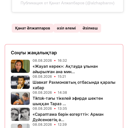
Публикация от Қанат Алжапбаров (@alzhapbarov)
Қанат Әлжаппаров
әзіл әлемі
Әзілкеш
Соңғы жаңалықтар
08.08.2026
16:32
«Жауап керек»: Ақтауда ұлынан
айырылған ана мин...
08.08.2026
15:21
Шавкат Рахмоновтың отбасында қаралы
хабар
08.08.2026
14:38
Tiktok-тағы тікелей эфирде шектен
шыққан Тараз ...
08.08.2026
13:35
«Сараптама бәрін өзгертті»: Арман
Дүйсеновтің ә...
08.08.2026
12:39