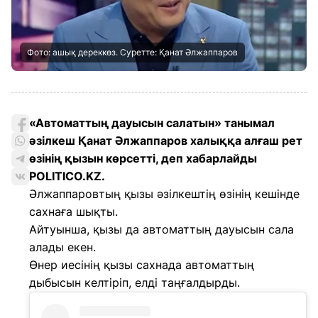
Фото: ашық дереккөз. Суретте: Қанат Әлжаппаров
«Автоматтың дауысын салатын» танымал
әзілкеш Қанат Әлжаппаров халыққа алғаш рет
өзінің қызын көрсетті, деп хабарлайды
POLITICO.KZ
.
Әлжаппаровтың қызы әзілкештің өзінің кешінде
сахнаға шықты.
Айтуынша, қызы да автоматтың дауысын сала
алады екен.
Өнер иесінің қызы сахнада автоматтың
дыбысын келтіріп, елді таңғалдырды.