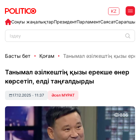
KZ
Соңғы жаңалықтар
Президент
Парламент
Саясат
Сарапшыл
Басты бет
Қоғам
Танымал әзілкештің қызы ерекш
Танымал әзілкештің қызы ерекше өнер
көрсетіп, елді таңғалдырды
17.12.2025
•
11:37
Әсел МҰРАТ
886