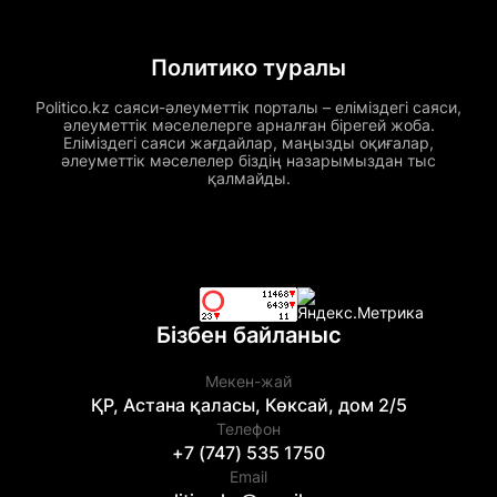
Политико туралы
Politico.kz саяси-әлеуметтік порталы – еліміздегі саяси,
әлеуметтік мәселелерге арналған бірегей жоба.
Еліміздегі саяси жағдайлар, маңызды оқиғалар,
әлеуметтік мәселелер біздің назарымыздан тыс
қалмайды.
Бізбен байланыс
Мекен-жай
ҚР, Астана қаласы, Көксай, дом 2/5
Телефон
+7 (747) 535 1750
Email