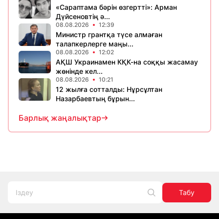
«Сараптама бәрін өзгертті»: Арман
Дүйсеновтің ә...
08.08.2026
12:39
Министр грантқа түсе алмаған
талапкерлерге маңы...
08.08.2026
12:02
АҚШ Украинамен КҚК-на соққы жасамау
жөнінде кел...
08.08.2026
10:21
12 жылға сотталды: Нұрсұлтан
Назарбаевтың бұрын...
Барлық жаңалықтар
Табу