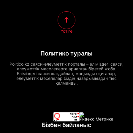
Үстіге
Политико туралы
Politico.kz саяси-әлеуметтік порталы – еліміздегі саяси,
әлеуметтік мәселелерге арналған бірегей жоба.
Еліміздегі саяси жағдайлар, маңызды оқиғалар,
әлеуметтік мәселелер біздің назарымыздан тыс
қалмайды.
Бізбен байланыс