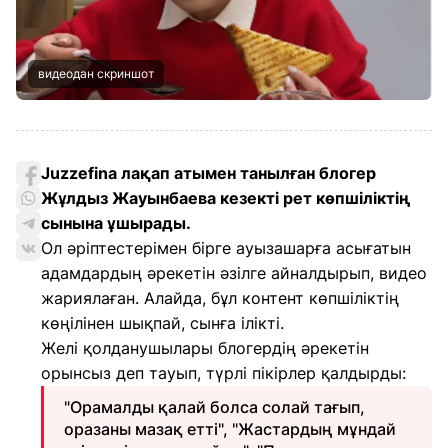
видеодан скриншот
Juzzefina лақап атымен танылған блогер
Жұлдыз Жауынбаева кезекті рет көпшіліктің
сынына ұшырады.
Ол әріптестерімен бірге ауызашарға асығатын
адамдардың әрекетін әзілге айналдырып, видео
жариялаған. Алайда, бұл контент көпшіліктің
көңілінен шықпай, сынға ілікті.
Желі қолданушылары блогердің әрекетін
орынсыз деп тауып, түрлі пікірлер қалдырды:
"Орамалды қалай болса солай тағып,
оразаны мазақ етті", "Жастардың мұндай