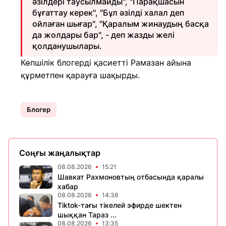
әзілдері таусылмайды", "Парақшасын
бұғаттау керек", "Бұл әзілді халал деп
ойлаған шығар", "Қаралым жинаудың басқа
да жолдары бар", - деп жазды желі
қолданушылары.
Көпшілік блогерді қасиетті Рамазан айына
құрметпен қарауға шақырды.
Блогер
Соңғы жаңалықтар
08.08.2026
15:21
Шавкат Рахмоновтың отбасында қаралы
хабар
08.08.2026
14:38
Tiktok-тағы тікелей эфирде шектен
шыққан Тараз ...
08.08.2026
13:35