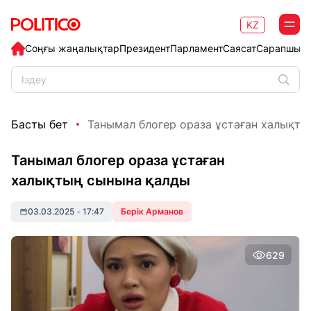
KZ
Соңғы жаңалықтар
Президент
Парламент
Саясат
Сарапшыл
Басты бет
Танымал блогер ораза ұстаған халықт
Танымал блогер ораза ұстаған
халықтың сынына қалды
03.03.2025
•
17:47
Берік Арманов
629