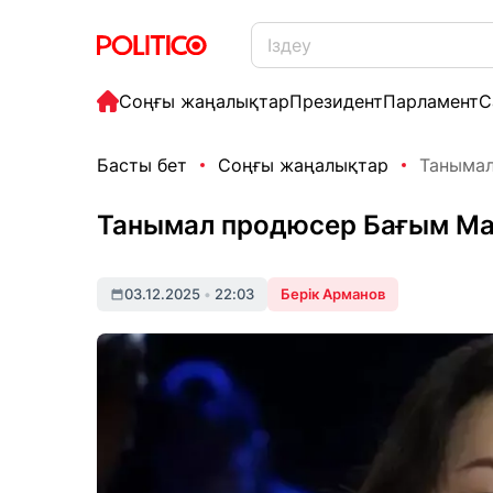
Соңғы жаңалықтар
Президент
Парламент
С
Басты бет
Соңғы жаңалықтар
Танымал
Танымал продюсер Бағым Ма
03.12.2025
•
22:03
Берік Арманов