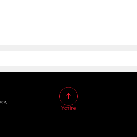
яси,
Үстіге