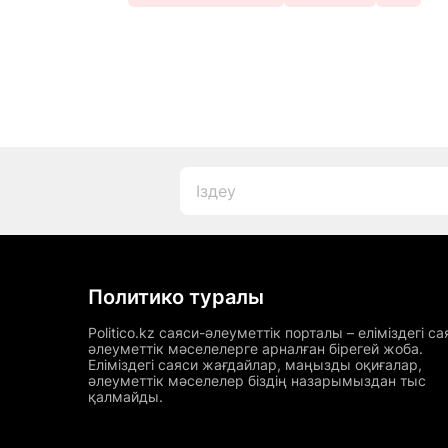
Политико туралы
Politico.kz саяси-әлеуметтік порталы – еліміздегі са
әлеуметтік мәселелерге арналған бірегей жоба.
Еліміздегі саяси жағдайлар, маңызды оқиғалар,
әлеуметтік мәселелер біздің назарымыздан тыс
қалмайды.