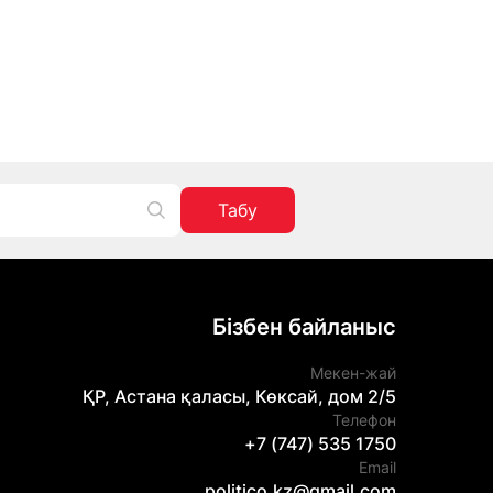
Табу
Бізбен байланыс
Мекен-жай
ҚР, Астана қаласы, Көксай, дом 2/5
Телефон
+7 (747) 535 1750
Email
politico.kz@gmail.com