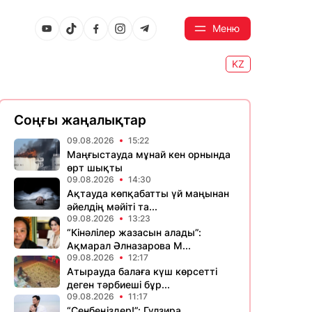
Меню
KZ
Соңғы жаңалықтар
09.08.2026
15:22
Маңғыстауда мұнай кен орнында
өрт шықты
09.08.2026
14:30
Ақтауда көпқабатты үй маңынан
әйелдің мәйіті та...
09.08.2026
13:23
“Кінәлілер жазасын алады”:
Ақмарал Әлназарова М...
09.08.2026
12:17
Атырауда балаға күш көрсетті
деген тәрбиеші бұр...
09.08.2026
11:17
“Сенбеңіздер!”: Гүлзира