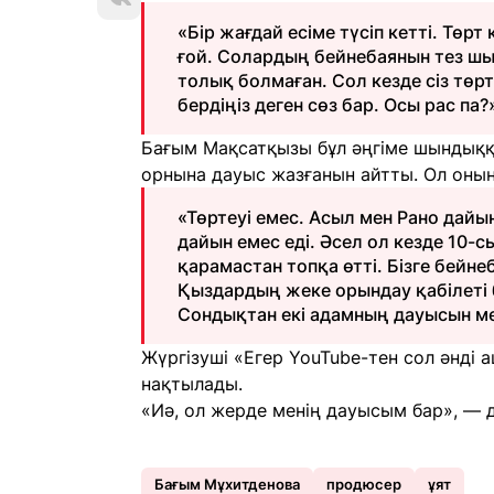
«Бір жағдай есіме түсіп кетті. Төр
ғой. Солардың бейнебаянын тез шы
толық болмаған. Сол кезде сіз төр
бердіңіз деген сөз бар. Осы рас па?
Бағым Мақсатқызы бұл әңгіме шындыққа
орнына дауыс жазғанын айтты. Ол оның 
«Төртеуі емес. Асыл мен Рано дайы
дайын емес еді. Әсел ол кезде 10-
қарамастан топқа өтті. Бізге бейн
Қыздардың жеке орындау қабілеті б
Сондықтан екі адамның дауысын м
Жүргізуші «Егер YouTube-тен сол әнді а
нақтылады.
«Иә, ол жерде менің дауысым бар», —
Бағым Мұхитденова
продюсер
ұят