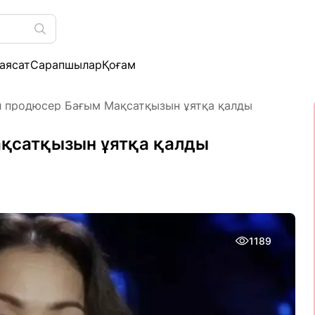
аясат
Сарапшылар
Қоғам
 продюсер Бағым Мақсатқызын ұятқа қалды
қсатқызын ұятқа қалды
1189