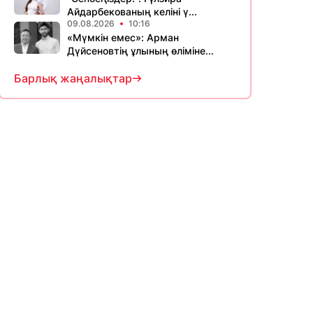
Айдарбекованың келіні ү...
09.08.2026
10:16
«Мүмкін емес»: Арман
Дүйсеновтің ұлының өліміне...
Барлық жаңалықтар