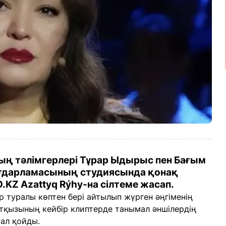
ың тәлімгерлері Тұрар Ыдырыс пен Бағым
ғдарламасының студиясында қонақ
.KZ Azattyq Rýhy-на сілтеме жасап.
 туралы көптен бері айтылып жүрген әңгіменің
қызының кейбір клиптерде танымал әншілердің
уал қойды.