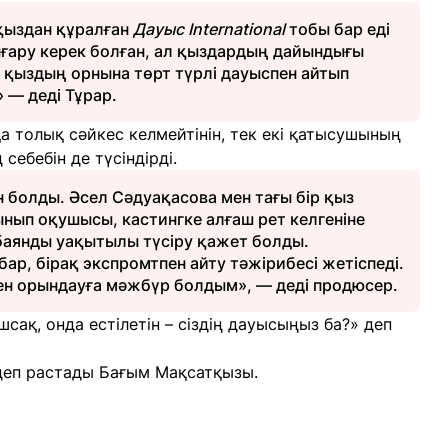
т қыздан құралған
Дауыс International
тобы бар еді
ғару керек болған, ал қыздардың дайындығы
т қыздың орнына төрт түрлі дауыспен айтып
» — деді Тұрар.
 толық сәйкес келмейтінін, тек екі қатысушының
себебін де түсіндірді.
н болды. Әсел Сәдуақасова мен тағы бір қыз
сынып оқушысы, кастингке алғаш рет келгеніне
ебаянды уақытылы түсіру қажет болды.
ар, бірақ экспромтпен айту тәжірибесі жетіспеді.
ен орындауға мәжбүр болдым», — деді продюсер.
шсақ, онда естілетін – сіздің дауысыңыз ба?» деп
 деп растады Бағым Мақсатқызы.