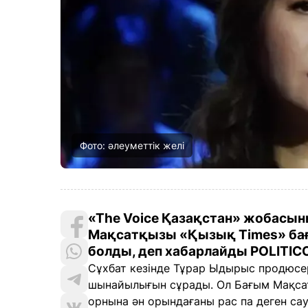
Фото: әлеуметтік желі
«The Voice Қазақстан» жобасын
Мақсатқызы «Қызық Times» ба
болды, деп хабарлайды POLITICO
Сұхбат кезінде Тұрар Ыдырыс продюсер
шынайылығын сұрады. Ол Бағым Мақсат
орнына ән орындағаны рас па деген са