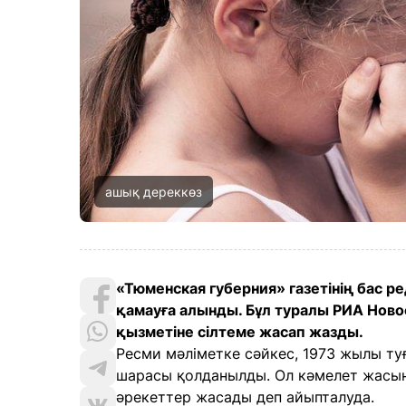
ашық дереккөз
«Тюменская губерния» газетінің бас 
қамауға алынды. Бұл туралы РИА Ново
қызметіне сілтеме жасап жазды.
Ресми мәліметке сәйкес, 1973 жылы ту
шарасы қолданылды. Ол кәмелет жасын
әрекеттер жасады деп айыпталуда.