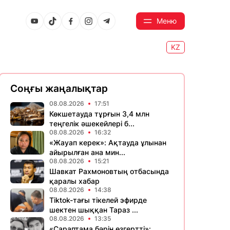
Меню
KZ
Соңғы жаңалықтар
08.08.2026
17:51
Көкшетауда тұрғын 3,4 млн
теңгелік әшекейлері б...
08.08.2026
16:32
«Жауап керек»: Ақтауда ұлынан
айырылған ана мин...
08.08.2026
15:21
Шавкат Рахмоновтың отбасында
қаралы хабар
08.08.2026
14:38
Tiktok-тағы тікелей эфирде
шектен шыққан Тараз ...
08.08.2026
13:35
«Сараптама бәрін өзгертті»: