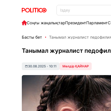
Соңғы жаңалықтар
Президент
Парламент
С
Басты бет
Танымал журналист педофилия 
Танымал журналист педофил
30.08.2025
•
10:11
Мөлдір ҚАЙНАР