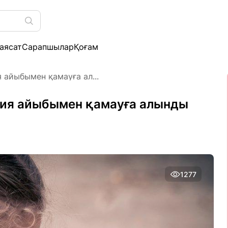
аясат
Сарапшылар
Қоғам
айыбымен қамауға ал...
ия айыбымен қамауға алынды
1277