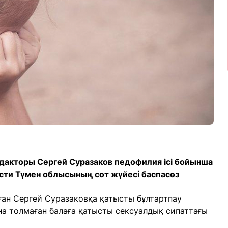
редакторы Сергей Суразаков педофилия ісі бойынша
сти Түмен облысының сот жүйесі баспасөз
ған Сергей Суразаковқа қатысты бұлтартпау
а толмаған балаға қатысты сексуалдық сипаттағы