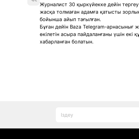
Журналист 30 қыркүйекке дейін тергеу 
жасқа толмаған адамға қатысты зорлы
бойынша айып тағылған.
Бұған дейін Baza Telegram-арнасынығ 
өкілетін асыра пайдаланғаны үшін екі 
хабарланған болатын.