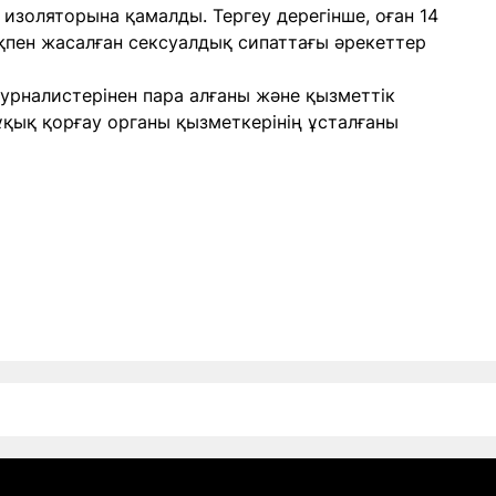
изоляторына қамалды. Тергеу дерегінше, оған 14
қпен жасалған сексуалдық сипаттағы әрекеттер
журналистерінен пара алғаны және қызметтік
құқық қорғау органы қызметкерінің ұсталғаны