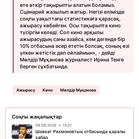
өте өткір тақырыпты алатын боламыз.
Сценарий жазылып жатыр. Негізі елімізде
соңғы уақыттағы статистикаға қарасақ,
ажырасу көбейген. Осы тақырыпта кино
түсіргім келеді. Сол кино арқылы
ажырасудың саны азайса, кем дегенде бір
10% отбасына әсер ететін болсақ, соның өзі
үлкен жетістік деп ойлаймын», - дейді
Мөлдір Мұқанова журналист Ирина Тенге
берген сұхбатында.
Ажырасу
Кино
Мөлдір Мұқанова
Соңғы жаңалықтар
08.08.2026
15:21
Шавкат Рахмоновтың отбасында қаралы
хабар