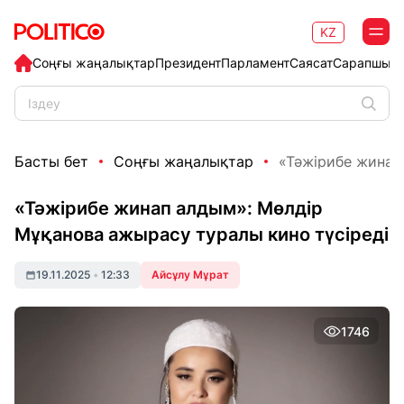
KZ
Соңғы жаңалықтар
Президент
Парламент
Саясат
Сарапшыл
Басты бет
Соңғы жаңалықтар
«Тәжірибе жинап
«Тәжірибе жинап алдым»: Мөлдір
Мұқанова ажырасу туралы кино түсіреді
19.11.2025
•
12:33
Айсұлу Мұрат
1746