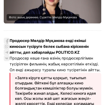
Фото: ашық дереккөз. Суретте: Мөлдір Мұқанова
Продюсер Мөлдір Мұқанова енді екінші
киносын түсіруге белек сыбана кіріскенін
айтты, деп хабарлайды POLITICO.KZ
Продюсер кеше ғана өзінің продюсерлігімен
түсірілген фильмнің жабық көрсетілімін өткізді.
Ол енді ажырасу туралы кино түсіретінін айтты.
«Залға кіруге қатты қорқып, тығылып
отырдым. Өйткені бұл алғашқы кино
болғандықтан кемшіліктер болуы мүмкін.
Тәжірибе жинап алдық. Келесі киноға идея
көп. Осы жолы жай шет жағасын жеңіл-
желпі көрсеттік. Енді келесіде қоғамдағы