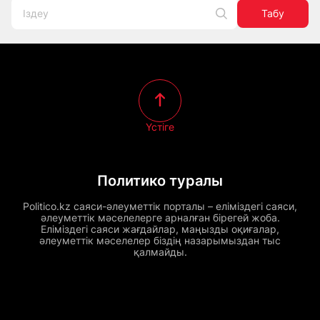
Табу
Үстіге
Политико туралы
Politico.kz саяси-әлеуметтік порталы – еліміздегі саяси,
әлеуметтік мәселелерге арналған бірегей жоба.
Еліміздегі саяси жағдайлар, маңызды оқиғалар,
әлеуметтік мәселелер біздің назарымыздан тыс
қалмайды.