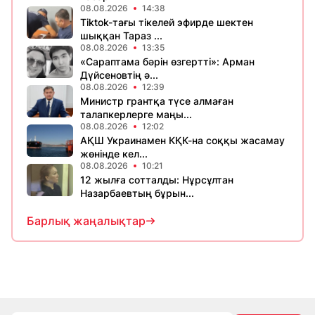
08.08.2026
14:38
Tiktok-тағы тікелей эфирде шектен
шыққан Тараз ...
08.08.2026
13:35
«Сараптама бәрін өзгертті»: Арман
Дүйсеновтің ә...
08.08.2026
12:39
Министр грантқа түсе алмаған
талапкерлерге маңы...
08.08.2026
12:02
АҚШ Украинамен КҚК-на соққы жасамау
жөнінде кел...
08.08.2026
10:21
12 жылға сотталды: Нұрсұлтан
Назарбаевтың бұрын...
Барлық жаңалықтар