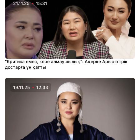
21.11.25
15:31
"Критика емес, көре алмаушылық": Ақерке Арыс өтірік
достарға үн қатты
19.11.25
12:33