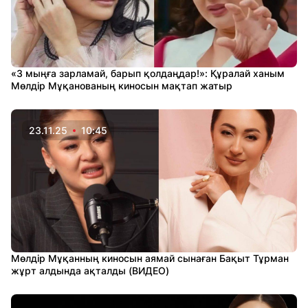
«3 мыңға зарламай, барып қолдаңдар!»: Құралай ханым
Мөлдір Мұқанованың киносын мақтап жатыр
23.11.25
10:45
Мөлдір Мұқанның киносын аямай сынаған Бақыт Тұрман
жұрт алдында ақталды (ВИДЕО)