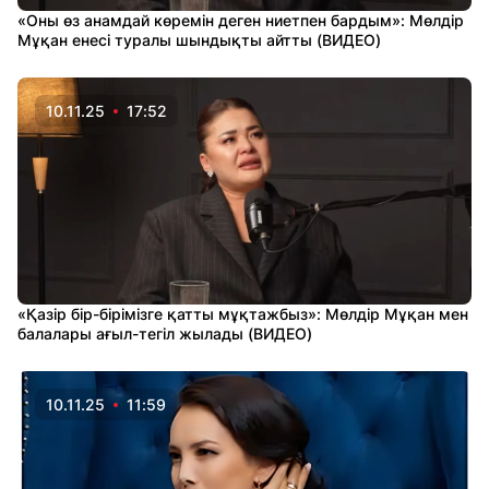
«Оны өз анамдай көремін деген ниетпен бардым»: Мөлдір
Мұқан енесі туралы шындықты айтты (ВИДЕО)
10.11.25
17:52
«Қазір бір-бірімізге қатты мұқтажбыз»: Мөлдір Мұқан мен
балалары ағыл-тегіл жылады (ВИДЕО)
10.11.25
11:59