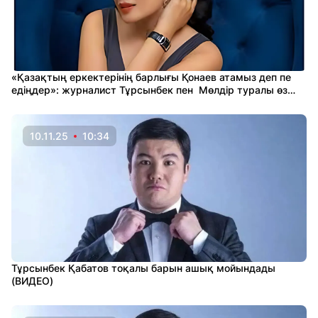
«Қазақтың еркектерінің барлығы Қонаев атамыз деп пе
едіңдер»: журналист Тұрсынбек пен Мөлдір туралы өз
ойын айтты
10.11.25
10:34
Тұрсынбек Қабатов тоқалы барын ашық мойындады
(ВИДЕО)