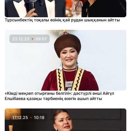
Тұрсынбектің тоқалы өзінің қай рудан шыққанын айтты
22.12.25
09:57
«Кімді меңзеп отырғаны белгілі»: дәстүрлі әнші Айгүл
Елшібаева қазақы тәрбиенің өзегін ашып айтты
17.12.25
10:18