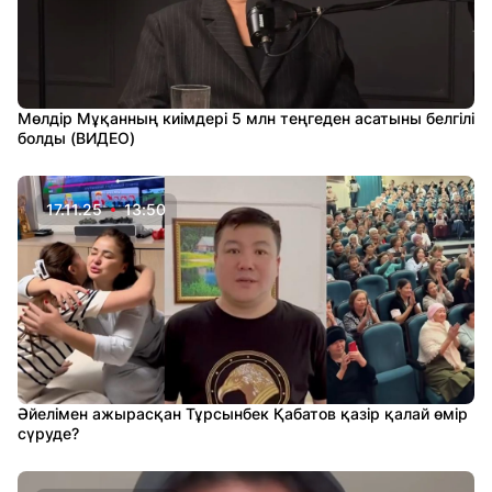
Мөлдір Мұқанның киімдері 5 млн теңгеден асатыны белгілі
болды (ВИДЕО)
17.11.25
13:50
Әйелімен ажырасқан Тұрсынбек Қабатов қазір қалай өмір
сүруде?