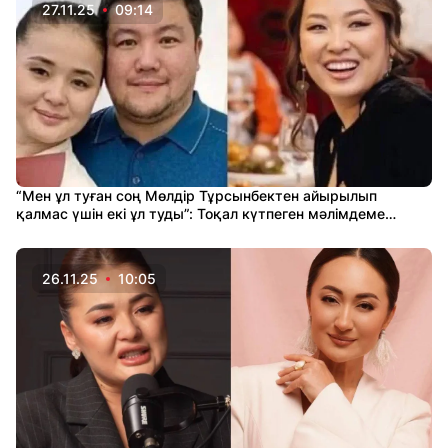
27.11.25
09:14
“Мен ұл туған соң Мөлдір Тұрсынбектен айырылып
қалмас үшін екі ұл туды”: Тоқал күтпеген мәлімдеме
жасады
26.11.25
10:05