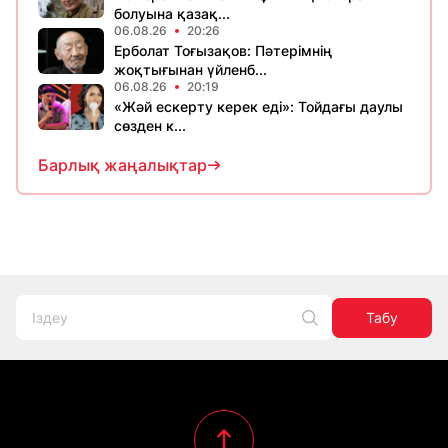
болуына қазақ...
06.08.26
20:26
Ерболат Тоғызақов: Пәтерімнің
жоқтығынан үйленб...
06.08.26
20:19
«Жәй ескерту керек еді»: Тойдағы даулы
сөзден к...
Барлық жаңалықтар
Табу