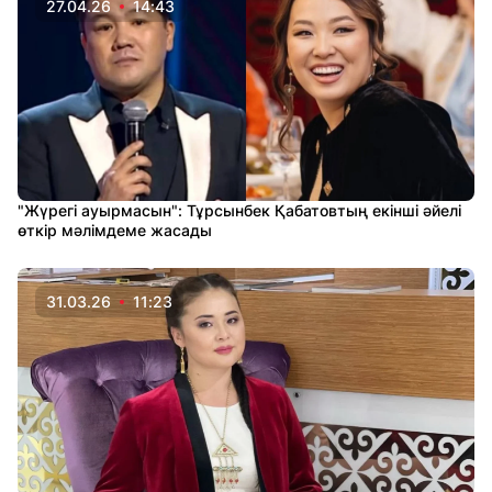
27.04.26
14:43
"Жүрегі ауырмасын": Тұрсынбек Қабатовтың екінші әйелі
өткір мәлімдеме жасады
31.03.26
11:23