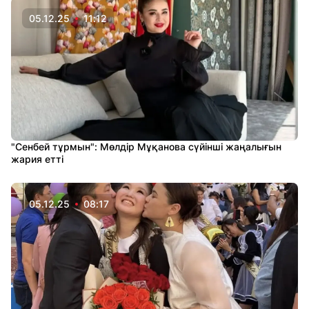
05.12.25
11:12
"Сенбей тұрмын": Мөлдір Мұқанова сүйінші жаңалығын
жария етті
05.12.25
08:17