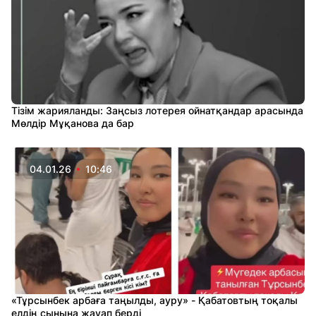
Тізім жарияланды: Заңсыз лотерея ойнатқандар арасында
Мөлдір Мұқанова да бар
04.01.26
10:46
«Тұрсынбек арбаға таңылды, ауру» - Қабатовтың тоқалы
елдің сынына жауап берді