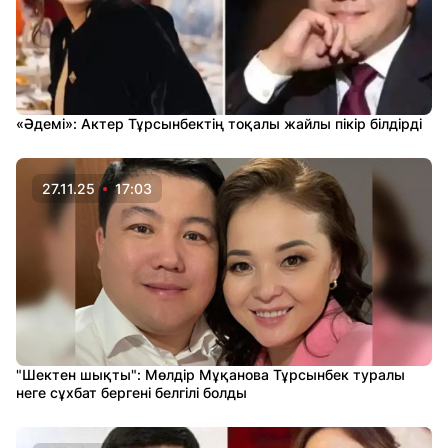
«Әдемі»: Актер Тұрсынбектің тоқалы жайлы пікір білдірді
27.11.25
17:03
"Шектен шықты": Мөлдір Мұқанова Тұрсынбек туралы
неге сұхбат бергені белгілі болды