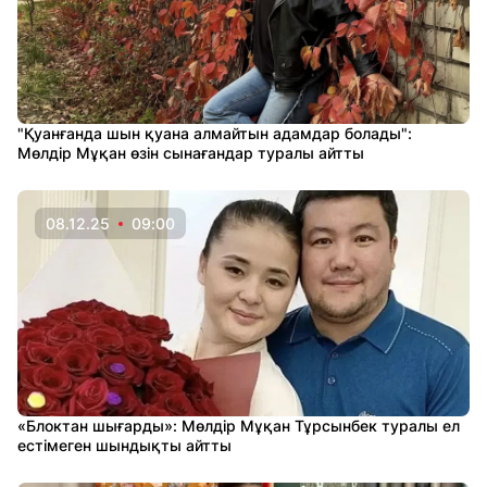
"Қуанғанда шын қуана алмайтын адамдар болады":
Мөлдір Мұқан өзін сынағандар туралы айтты
08.12.25
09:00
«Блоктан шығарды»: Мөлдір Мұқан Тұрсынбек туралы ел
естімеген шындықты айтты