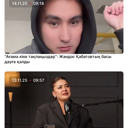
14.11.25
09:18
"Ағама кінә тақпаңыздар": Жандос Қабатовтың басы
дауға қалды
13.11.25
09:57