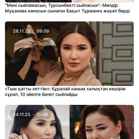
"Мені сыйламасын, Тұрсынбекті сыйласын": Мөлдір
Мұқанова киносын сынаған Бақыт Тұрманға жауап берді
26.11.25
09:09
«Тым қатты кеттім»: Құралай ханым халықтан кешірім
сұрап, 10 әйелге билет сыйлайды
24.11.25
11:49