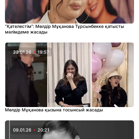
“Қателестім”: Мөлдір Мұқанова Тұрсынбекке қатысты
мәлімдеме жасады
23.01.26
19:57
Мөлдір Мұқанова қызына тосынсый жасады
09.01.26
20:21