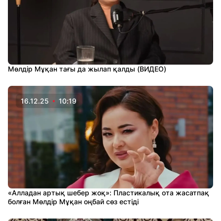
Мөлдір Мұқан тағы да жылап қалды (ВИДЕО)
16.12.25
10:19
«Алладан артық шебер жоқ»: Пластикалық ота жасатпақ
болған Мөлдір Мұқан оңбай сөз естіді