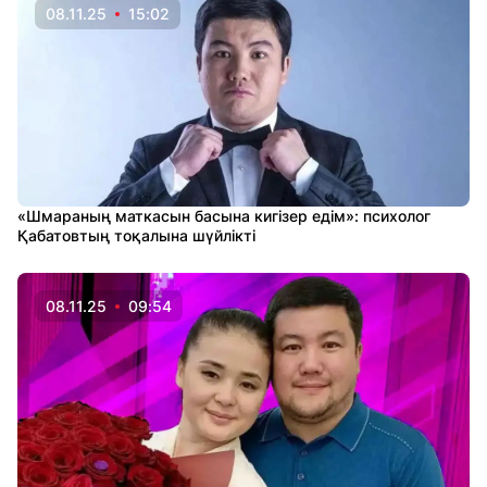
08.11.25
15:02
«Шмараның маткасын басына кигізер едім»: психолог
Қабатовтың тоқалына шүйлікті
08.11.25
09:54