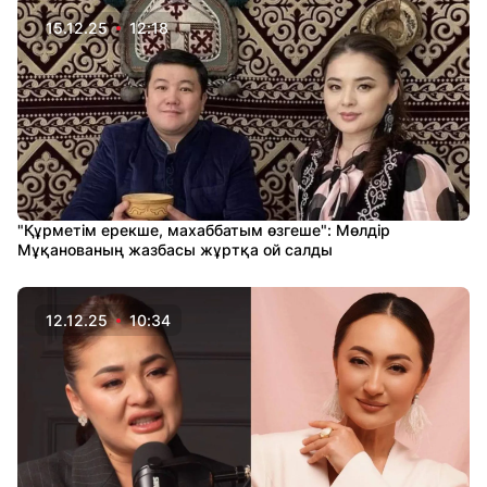
15.12.25
12:18
"Құрметім ерекше, махаббатым өзгеше": Мөлдір
Мұқанованың жазбасы жұртқа ой салды
12.12.25
10:34