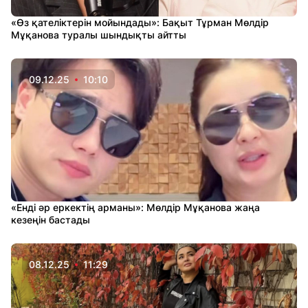
«Өз қателіктерін мойындады»: Бақыт Тұрман Мөлдір
Мұқанова туралы шындықты айтты
09.12.25
10:10
«Енді әр еркектің арманы»: Мөлдір Мұқанова жаңа
кезеңін бастады
08.12.25
11:29