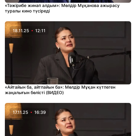
«Тәжірибе жинап алдым»: Мөлдір Мұқанова ажырасу
туралы кино түсіреді
18.11.25
12:11
«Айтайын ба, айтпайын ба»: Мөлдір Мұқан күтпеген
жаңалығын бөлісті (ВИДЕО)
17.11.25
16:39