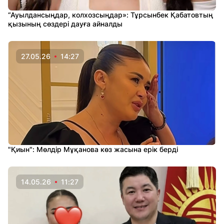
“Ауылдансыңдар, колхозсыңдар»: Тұрсынбек Қабатовтың
қызының сөздері дауға айналды
27.05.26
14:27
"Қиын": Мөлдір Мұқанова көз жасына ерік берді
14.05.26
11:27