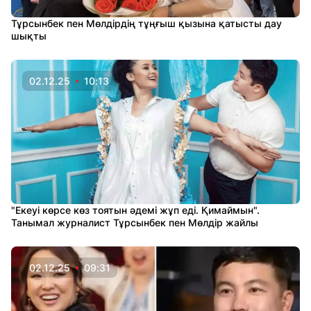
Тұрсынбек пен Мөлдірдің тұңғыш қызына қатысты дау
шықты
02.12.25
10:13
"Екеуі көрсе көз тоятын әдемі жұп еді. Қимаймын".
Танымал журналист Тұрсынбек пен Мөлдір жайлы
02.12.25
09:31