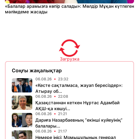
«Балалар арамызға көпір салады»: Мөлдір Мұқан күтпеген
мәлімдеме жасады
Загрузка
Соңғы жаңалықтар
06.08.26
23:32
«Кесте сақталмаса, жауап бересіздер»:
Атырау об...
06.08.26
22:08
Қазақстаннан кеткен Нұртас Адамбай
АҚШ-қа көшуі...
06.08.26
21:21
Дариға Назарбаевның “екінші куйеуінің”
балалары...
06.08.26
21:17
Немере інісі: Момышұлының генерал