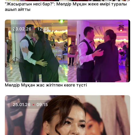
"Жасыратын несі бар?": Мөлдір Мұқан жеке өмірі туралы
ашып айтты
20.02.26
12:48
Мөлдір Мұқан жас жігітпен көзге түсті
25.01.26
09:15