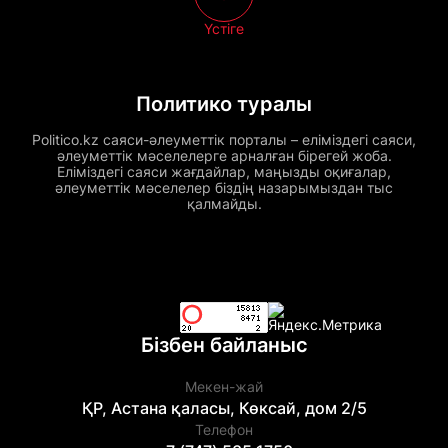
Үстіге
Политико туралы
Politico.kz саяси-әлеуметтік порталы – еліміздегі саяси,
әлеуметтік мәселелерге арналған бірегей жоба.
Еліміздегі саяси жағдайлар, маңызды оқиғалар,
әлеуметтік мәселелер біздің назарымыздан тыс
қалмайды.
Бізбен байланыс
Мекен-жай
ҚР, Астана қаласы, Көксай, дом 2/5
Телефон