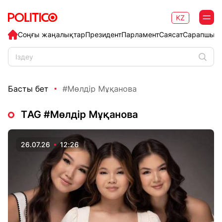
KZ
Соңғы жаңалықтар
Президент
Парламент
Саясат
Сарапшыл
Басты бет
#Мөлдір Мұқанова
ТAG #Мөлдір Мұқанова
26.07.26
12:26