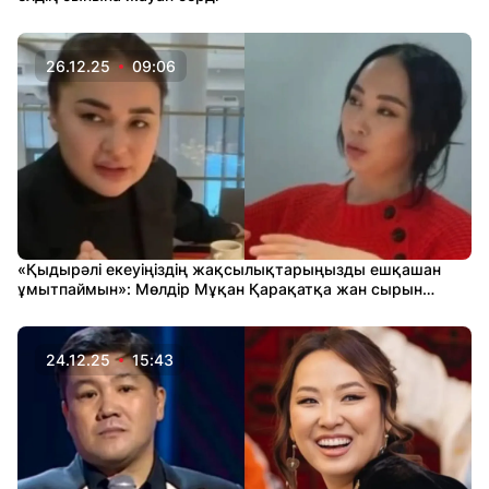
26.12.25
09:06
«Қыдырәлі екеуіңіздің жақсылықтарыңызды ешқашан
ұмытпаймын»: Мөлдір Мұқан Қарақатқа жан сырын
ақтарды
24.12.25
15:43