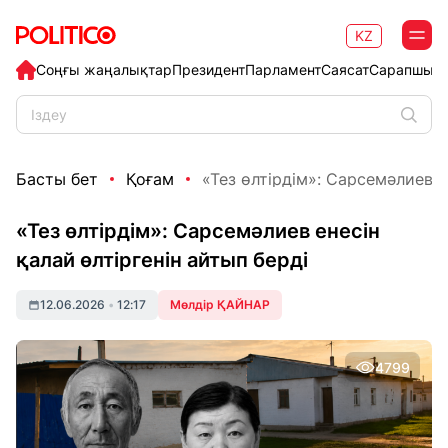
KZ
Соңғы жаңалықтар
Президент
Парламент
Саясат
Сарапшыл
Басты бет
Қоғам
«Тез өлтірдім»: Сарсемәлиев ен
«Тез өлтірдім»: Сарсемәлиев енесін
қалай өлтіргенін айтып берді
12.06.2026
•
12:17
Мөлдір ҚАЙНАР
4799