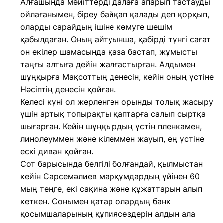
Алғашында мәйіттерді далаға апарып тастауды
ойлағанымен, біреу байқап қалады деп қорқып,
оларды сарайдың ішіне көмуге шешім
қабылдаған. Оның айтуынша, қабірді түнгі сағат
он екілер шамасында қаза бастап, жұмысты
таңғы алтыға дейін жалғастырған. Алдымен
шұңқырға Мақсоттың денесін, кейін оның үстіне
Нәсіптің денесін қойған.
Келесі күні ол жерленген орынды толық жасыру
үшін артық топырақты қаптарға салып сыртқа
шығарған. Кейін шұңқырдың үстін пленкамен,
линолеуммен және кілеммен жауып, ең үстіне
ескі диван қойған.
Сот барысында белгілі болғандай, қылмыстан
кейін Сарсемәлиев марқұмдардың үйінен 60
мың теңге, екі сақина және құжаттарын алып
кеткен. Сонымен қатар олардың банк
қосымшаларының құпиясөздерін алдын ала