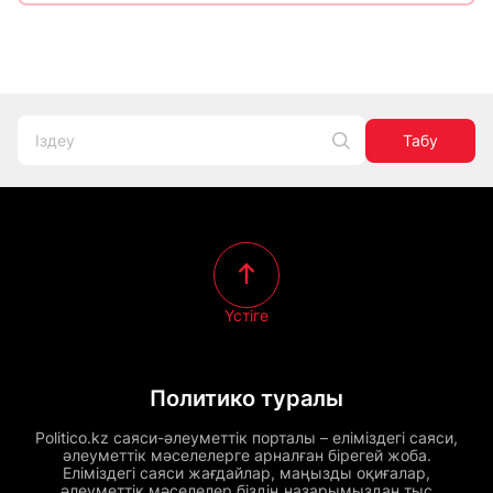
Табу
Үстіге
Политико туралы
Politico.kz саяси-әлеуметтік порталы – еліміздегі саяси,
әлеуметтік мәселелерге арналған бірегей жоба.
Еліміздегі саяси жағдайлар, маңызды оқиғалар,
әлеуметтік мәселелер біздің назарымыздан тыс