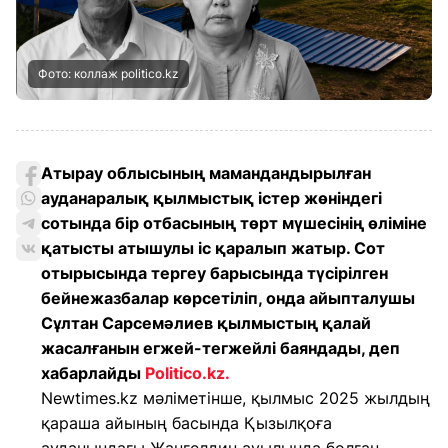
Фото: коллаж politico.kz
Атырау облысының мамандандырылған
ауданаралық қылмыстық істер жөніндегі
сотында бір отбасының төрт мүшесінің өліміне
қатысты атышулы іс қаралып жатыр. Сот
отырысында тергеу барысында түсірілген
бейнежазбалар көрсетіліп, онда айыпталушы
Сұлтан Сарсемәлиев қылмыстың қалай
жасалғанын егжей-тегжейлі баяндады, деп
хабарлайды
Politico.kz.
Newtimes.kz мәліметінше, қылмыс 2025 жылдың
қараша айының басында Қызылқоға