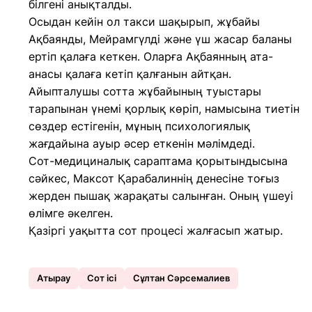
білгені анықталды.
Осыдан кейін ол такси шақырып, жұбайы
Ақбаянды, Мейрамгүлді және үш жасар баланы
ертіп қалаға кеткен. Оларға Ақбаянның ата-
анасы қалаға кетіп қалғанын айтқан.
Айыпталушы сотта жұбайының туыстары
тарапынан үнемі қорлық көріп, намысына тиетін
сөздер естігенін, мұның психологиялық
жағдайына ауыр әсер еткенін мәлімдеді.
Сот-медициналық сараптама қорытындысына
сәйкес, Максот Қарабалиннің денесіне тоғыз
жерден пышақ жарақаты салынған. Оның үшеуі
өлімге әкелген.
Қазіргі уақытта сот процесі жалғасып жатыр.
Атырау
Сот ісі
Сұлтан Сәрсемалиев