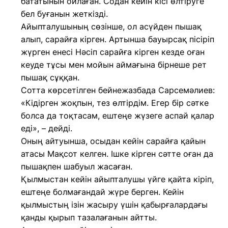
бататынын ойлаған. Содан кейін кісі өлтіруге
бел буғанын жеткізді.
Айыпталушының сөзінше, ол асүйден пышақ
алып, сарайға кірген. Артынша бауырсақ пісіріп
жүрген енесі Нәсіп сарайға кірген кезде оған
кеуде тұсы мен мойын аймағына бірнеше рет
пышақ сұққан.
Сотта көрсетілген бейнежазбада Сарсемәлиев:
«Кідірген жоқпын, тез өлтірдім. Егер бір сәтке
болса да тоқтасам, ештеңе жүзеге аспай қалар
еді», – дейді.
Оның айтуынша, осыдан кейін сарайға қайын
атасы Мақсот келген. Ішке кірген сәтте оған да
пышақпен шабуыл жасаған.
Қылмыстан кейін айыпталушы үйге қайта кіріп,
ештеңе болмағандай жүре берген. Кейін
қылмыстың ізін жасыру үшін қабырғалардағы
қанды қырып тазалағанын айтты.