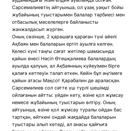
ауданындағы Жангелдин ауылында болған.
Сарсемәлиевтің айтуынша, ол ұзақ уақыт бойы
жұбайының туыстарымен балалар тәрбиесі мен
отбасылық мәселелерге байланысты
жанжалдасып жүрген.
Оның сөзінше, 2 қарашаға қараған түні әйелі
Ақбаян мен балаларын ертіп ауылға келген.
Келесі күні таңғы сағат жетілер шамасында
қайын енесі Нәсіп Өтешқалиева балалардың
ауылда қалуын, ал Ақбаянның күйеуімен бірге
қалаға кетпеуін талап еткен. Кейін бұл әңгімеге
қайын атасы Мақсот Қарабалин де араласқан.
Сарсемәлиев сол сәтте үш түрлі шешімді
ойлағанын айтты: үйден кету, өзіне қол жұмсау
немесе жұбайының туыстарын өлтіру. Оның
айтуынша, өзіне қол жұмсау туралы ойдан бас
тартқан, өйткені ондай жағдайда балаларын
туыстары алып кетеді, ал анасы қайғыға