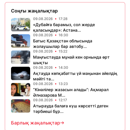
Соңғы жаңалықтар
09.08.2026
17:28
«Дубайға барамыз, сол жерде
қаласыңдар»: Астана...
09.08.2026
16:30
Батыс Қазақстан облысында
жолаушылар бар автобу...
09.08.2026
15:22
Маңғыстауда мұнай кен орнында өрт
шықты
09.08.2026
14:30
Ақтауда көпқабатты үй маңынан әйелдің
мәйіті та...
09.08.2026
13:23
“Кінәлілер жазасын алады”: Ақмарал
Әлназарова М...
09.08.2026
12:17
Атырауда балаға күш көрсетті деген
тәрбиеші бұр...
Барлық жаңалықтар