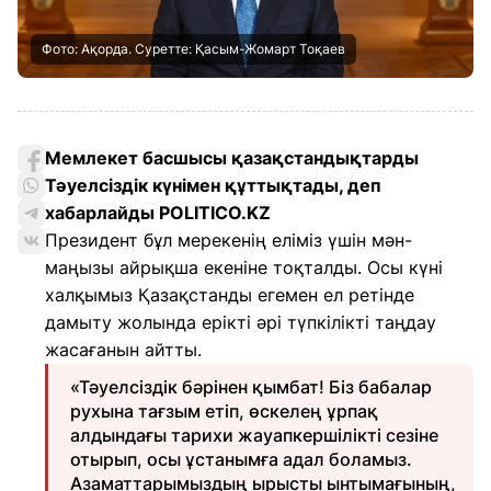
Фото: Ақорда. Суретте: Қасым-Жомарт Тоқаев
Мемлекет басшысы қазақстандықтарды
Тәуелсіздік күнімен құттықтады, деп
хабарлайды POLITICO.KZ
Президент бұл мерекенің еліміз үшін мән-
маңызы айрықша екеніне тоқталды. Осы күні
халқымыз Қазақстанды егемен ел ретінде
дамыту жолында ерікті әрі түпкілікті таңдау
жасағанын айтты.
«Тәуелсіздік бәрінен қымбат! Біз бабалар
рухына тағзым етіп, өскелең ұрпақ
алдындағы тарихи жауапкершілікті сезіне
отырып, осы ұстанымға адал боламыз.
Азаматтарымыздың ырысты ынтымағының,