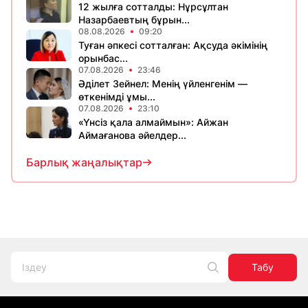
12 жылға сотталды: Нұрсұлтан
Назарбаевтың бұрын...
08.08.2026
09:20
Туған әпкесі сотталған: Ақсуда әкімінің
орынбас...
07.08.2026
23:46
Әділет Зейнел: Менің үйленгенім —
өткенімді ұмы...
07.08.2026
23:10
«Үнсіз қала алмаймын»: Айжан
Аймағанова әйелдер...
Барлық жаңалықтар
Табу