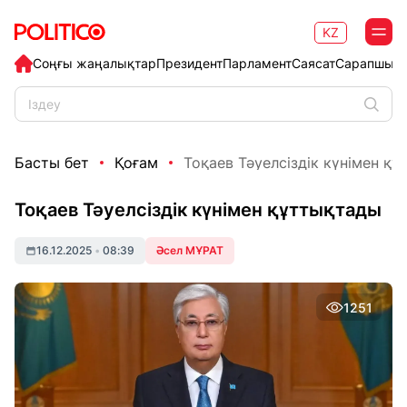
KZ
Соңғы жаңалықтар
Президент
Парламент
Саясат
Сарапшыл
Басты бет
Қоғам
Тоқаев Тәуелсіздік күнімен қ
Тоқаев Тәуелсіздік күнімен құттықтады
16.12.2025
•
08:39
Әсел МҰРАТ
1251