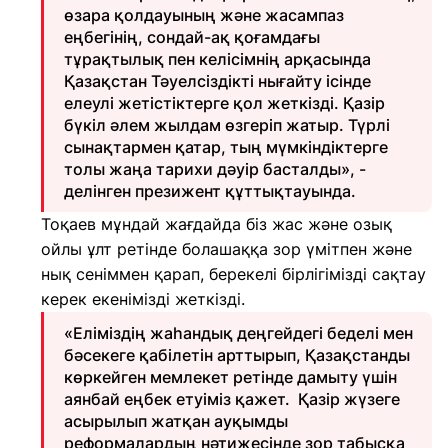
өзара қолдауының және жасампаз
еңбегінің, сондай-ақ қоғамдағы
тұрақтылық пен келісімнің арқасында
Қазақстан Тәуелсіздікті нығайту ісінде
елеулі жетістіктерге қол жеткізді. Қазір
бүкіл әлем жылдам өзгеріп жатыр. Түрлі
сынақтармен қатар, тың мүмкіндіктерге
толы жаңа тарихи дәуір басталды», -
делінген презижент құттықтауында.
Тоқаев мұндай жағдайда біз жас және озық
ойлы ұлт ретінде болашаққа зор үмітпен және
нық сеніммен қарап, берекелі бірлігімізді сақтау
керек екенімізді жеткізді.
«Еліміздің жаһандық деңгейдегі беделі мен
бәсекеге қабілетін арттырып, Қазақстанды
көркейген мемлекет ретінде дамыту үшін
аянбай еңбек етуіміз қажет. Қазір жүзеге
асырылып жатқан ауқымды
реформалардың нәтижесінде зор табысқа