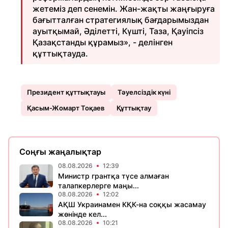
жетеміз деп сенемін. Жан-жақты жаңғыруға
бағытталған стратегиялық бағдарымыздан
ауытқымай, Әділетті, Күшті, Таза, Қауіпсіз
Қазақстанды құрамыз», - делінген
құттықтауда.
Президент құттықтауы
Тәуелсіздік күні
Қасым-Жомарт Тоқаев
Құттықтау
Соңғы жаңалықтар
08.08.2026
12:39
Министр грантқа түсе алмаған
талапкерлерге маңы...
08.08.2026
12:02
АҚШ Украинамен КҚК-на соққы жасамау
жөнінде кел...
08.08.2026
10:21