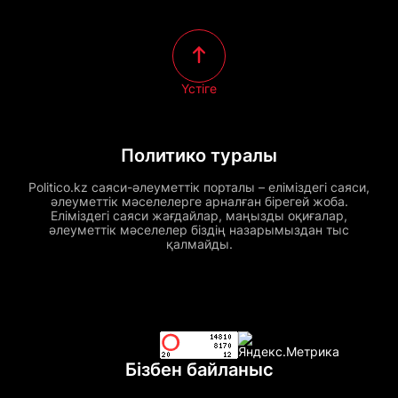
Үстіге
Политико туралы
Politico.kz саяси-әлеуметтік порталы – еліміздегі саяси,
әлеуметтік мәселелерге арналған бірегей жоба.
Еліміздегі саяси жағдайлар, маңызды оқиғалар,
әлеуметтік мәселелер біздің назарымыздан тыс
қалмайды.
Бізбен байланыс