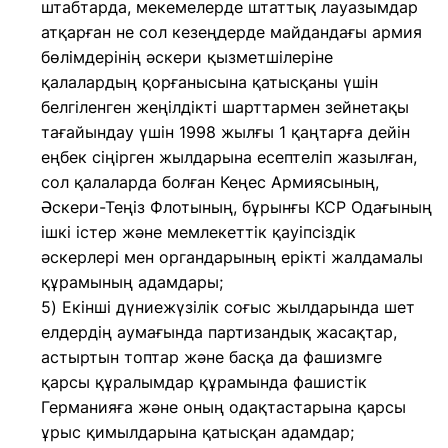
штабтарда, мекемелерде штаттық лауазымдар
атқарған не сол кезеңдерде майдандағы армия
бөлiмдерiнің әскери қызметшілеріне
қалалардың қорғанысына қатысқаны үшін
белгiленген жеңiлдiкті шарттармен зейнетақы
тағайындау үшiн 1998 жылғы 1 қаңтарға дейiн
еңбек сіңірген жылдарына есептеліп жазылған,
сол қалаларда болған Кеңес Армиясының,
Әскери-Теңiз Флотының, бұрынғы КСР Одағының
iшкi iстер және мемлекеттiк қауiпсiздiк
әскерлерi мен органдарының еріктi жалдамалы
құрамының адамдары;
5) Екiншi дүниежүзiлiк соғыс жылдарында шет
елдердiң аумағында партизандық жасақтар,
астыртын топтар және басқа да фашизмге
қарсы құралымдар құрамында фашистiк
Германияға және оның одақтастарына қарсы
ұрыс қимылдарына қатысқан адамдар;