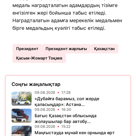
медаль наградталатын адамдардың тізімге
енгізілген жері бойынша табыс етіледі.
Наградталатын адамға мерекелік медальмен
бірге медальдың куәлігі табыс етіледі.
Президент
Президент жарлығы
Қазақстан
Қасым-Жомарт Тоқаев
Соңғы жаңалықтар
09.08.2026
17:28
«Дубайға барамыз, сол жерде
қаласыңдар»: Астана...
09.08.2026
16:30
Батыс Қазақстан облысында
жолаушылар бар автобу...
09.08.2026
15:22
Маңғыстауда мұнай кен орнында өрт