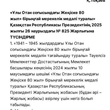
Қ.Тоқаев
«Ұлы Отан соғысындағы Жеңіске 80
жыл» бірыңғай мерекелік медалі туралы»
Қазақстан Республикасы Президентінің 2025
жылғы 26 наурыздағы № 825 Жарлығына
ТҮСІНДІРМЕ
1. «1941 – 1945 жылдардағы Ұлы Отан
соғысындағы Жеңіске 80 жыл» бірыңғай
мерекелік медалін тағайындау туралы» Тәуелсіз
Мемлекеттер Достастығының Мемлекет
басшылары кеңесінің 2024 жылғы 10
маусымдағы шешімі «Ұлы Отан соғысындағы
Жеңіске 80 жыл» бірыңғай мерекелік медалі
туралы» Қазақстан Республикасының
Президенті Жарлығының жобасын (бұдан әрі –
Жарлық жобасы) әзірлеу үшін негіз болып
табылады.