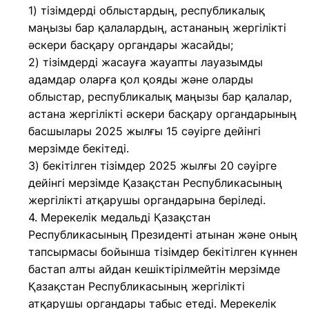
1) тізімдерді облыстардың, республикалық
маңызы бар қалалардың, астананың жергілікті
әскери басқару органдары жасайды;
2) тізімдерді жасауға жауапты лауазымды
адамдар оларға қол қояды және оларды
облыстар, республикалық маңызы бар қалалар,
астана жергілікті әскери басқару органдарының
басшылары 2025 жылғы 15 сәуірге дейінгі
мерзімде бекітеді.
3) бекітілген тізімдер 2025 жылғы 20 сәуірге
дейінгі мерзімде Қазақстан Республикасының
жергілікті атқарушы органдарына беріледі.
4. Мерекелік медальді Қазақстан
Республикасының Президенті атынан және оның
тапсырмасы бойынша тізімдер бекітілген күннен
бастап алты айдан кешiктірілмейтін мерзiмде
Қазақстан Республикасының жергілікті
атқарушы органдары табыс етеді. Мерекелік