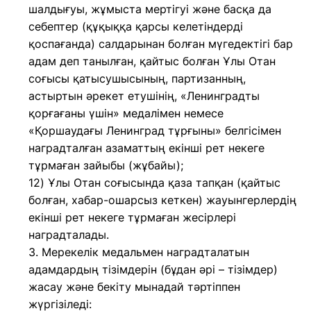
шалдығуы, жұмыста мертігуі және басқа да
себептер (құқыққа қарсы келетіндерді
қоспағанда) салдарынан болған мүгедектігі бар
адам деп танылған, қайтыс болған Ұлы Отан
соғысы қатысушысының, партизанның,
астыртын әрекет етушінің, «Ленинградты
қорғағаны үшін» медалімен немесе
«Қоршаудағы Ленинград тұрғыны» белгісімен
наградталған азаматтың екінші рет некеге
тұрмаған зайыбы (жұбайы);
12) Ұлы Отан соғысында қаза тапқан (қайтыс
болған, хабар-ошарсыз кеткен) жауынгерлердің
екінші рет некеге тұрмаған жесірлері
наградталады.
3. Мерекелік медальмен наградталатын
адамдардың тізімдерін (бұдан әрі – тізімдер)
жасау және бекіту мынадай тәртіппен
жүргізіледі: