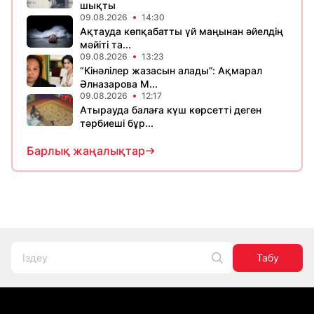
шықты
09.08.2026
14:30
Ақтауда көпқабатты үй маңынан әйелдің
мәйіті та...
09.08.2026
13:23
“Кінәлілер жазасын алады”: Ақмарал
Әлназарова М...
09.08.2026
12:17
Атырауда балаға күш көрсетті деген
тәрбиеші бұр...
Барлық жаңалықтар
Табу