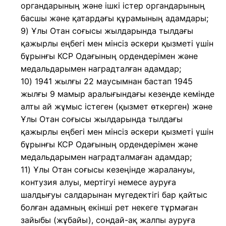
органдарының және ішкі істер органдарының
басшы және қатардағы құрамының адамдары;
9) Ұлы Отан соғысы жылдарында тылдағы
қажырлы еңбегі мен мінсіз әскери қызметі үшін
бұрынғы КСР Одағының ордендерімен және
медальдарымен наградталған адамдар;
10) 1941 жылғы 22 маусымнан бастап 1945
жылғы 9 мамыр аралығындағы кезеңде кемiнде
алты ай жұмыс iстеген (қызмет өткерген) және
Ұлы Отан соғысы жылдарында тылдағы
қажырлы еңбегi мен мiнсiз әскери қызметі үшін
бұрынғы КСР Одағының ордендерiмен және
медальдарымен наградталмаған адамдар;
11) Ұлы Отан соғысы кезеңінде жаралануы,
контузия алуы, мертігуі немесе ауруға
шалдығуы салдарынан мүгедектігі бар қайтыс
болған адамның екінші рет некеге тұрмаған
зайыбы (жұбайы), сондай-ақ жалпы ауруға