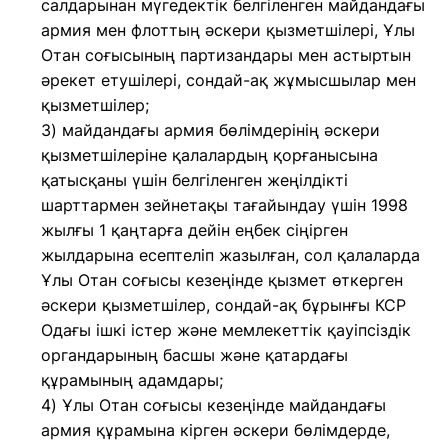
салдарынан мүгедектік белгіленген майдандағы
армия мен флоттың әскери қызметшілері, Ұлы
Отан соғысының партизандары мен астыртын
әрекет етушілері, сондай-ақ жұмысшылар мен
қызметшілер;
3) майдандағы армия бөлiмдерiнің әскери
қызметшілеріне қалалардың қорғанысына
қатысқаны үшін белгiленген жеңiлдiкті
шарттармен зейнетақы тағайындау үшiн 1998
жылғы 1 қаңтарға дейiн еңбек сіңірген
жылдарына есептеліп жазылған, сол қалаларда
Ұлы Отан соғысы кезеңінде қызмет өткерген
әскери қызметшiлер, сондай-ақ бұрынғы КСР
Одағы iшкi iстер және мемлекеттiк қауiпсiздiк
органдарының басшы және қатардағы
құрамының адамдары;
4) Ұлы Отан соғысы кезеңінде майдандағы
армия құрамына кiрген әскери бөлiмдерде,