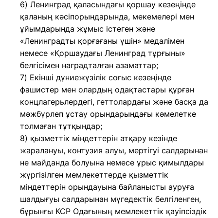
6) Ленинград қаласындағы қоршау кезеңінде
қаланың кәсiпорындарында, мекемелерi мен
ұйымдарында жұмыс iстеген және
«Ленинградты қорғағаны үшiн» медалiмен
немесе «Қоршаудағы Ленинград тұрғыны»
белгiсiмен наградталған азаматтар;
7) Екiншi дүниежүзiлiк соғыс кезеңiнде
фашистер мен олардың одақтастары құрған
концлагерьлердегі, геттолардағы және басқа да
мәжбүрлеп ұстау орындарындағы кәмелетке
толмаған тұтқындар;
8) қызметтік міндеттерін атқару кезінде
жаралануы, контузия алуы, мертігуі салдарынан
не майданда болуына немесе ұрыс қимылдары
жүргізілген мемлекеттерде қызметтік
міндеттерін орындауына байланысты ауруға
шалдығуы салдарынан мүгедектік белгіленген,
бұрынғы КСР Одағының мемлекеттік қауіпсіздік