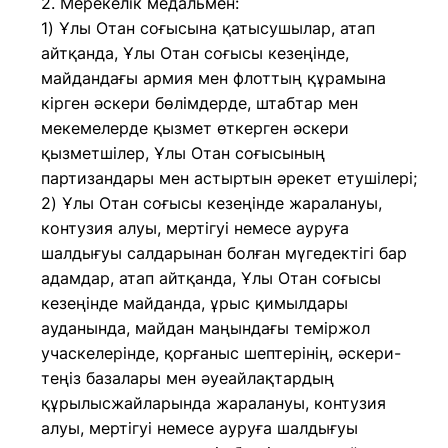
2. Мерекелік медальмен:
1) Ұлы Отан соғысына қатысушылар, атап
айтқанда, Ұлы Отан соғысы кезеңінде,
майдандағы армия мен флоттың құрамына
кiрген әскери бөлiмдерде, штабтар мен
мекемелерде қызмет өткерген әскери
қызметшiлер, Ұлы Отан соғысының
партизандары мен астыртын әрекет етушiлерi;
2) Ұлы Отан соғысы кезеңінде жаралануы,
контузия алуы, мертігуі немесе ауруға
шалдығуы салдарынан болған мүгедектігі бар
адамдар, атап айтқанда, Ұлы Отан соғысы
кезеңінде майданда, ұрыс қимылдары
ауданында, майдан маңындағы теміржол
учаскелерінде, қорғаныс шептерінің, әскери-
теңіз базалары мен әуеайлақтардың
құрылысжайларында жаралануы, контузия
алуы, мертігуі немесе ауруға шалдығуы