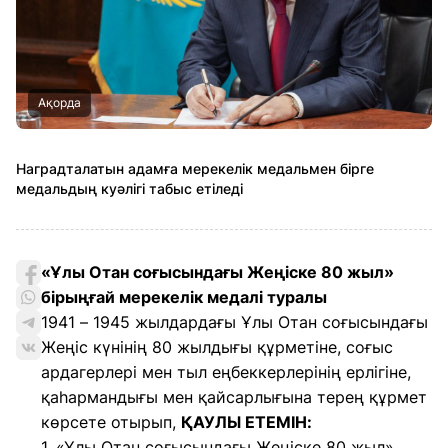
Ақорда
Наградталатын адамға мерекелік медальмен бірге
медальдың куәлігі табыс етіледі
«Ұлы Отан соғысындағы Жеңіске 80 жыл»
бірыңғай мерекелік медалі туралы
1941 – 1945 жылдардағы Ұлы Отан соғысындағы
Жеңіс күнінің 80 жылдығы құрметіне, соғыс
ардагерлері мен тыл еңбеккерлерінің ерлігіне,
қаһармандығы мен қайсарлығына терең құрмет
көрсете отырып,
ҚАУЛЫ ЕТЕМІН:
1. «Ұлы Отан соғысындағы Жеңіске 80 жыл»