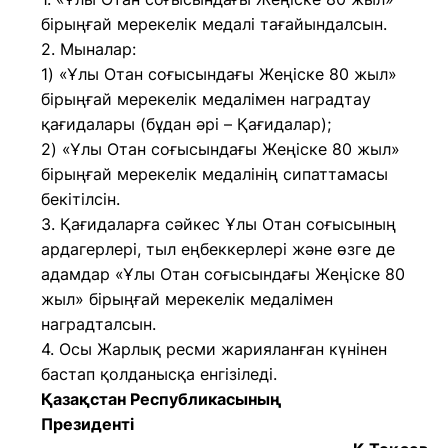
бірыңғай мерекелік медалі тағайындалсын.
2. Мыналар:
1) «Ұлы Отан соғысындағы Жеңіске 80 жыл»
бірыңғай мерекелік медалімен наградтау
қағидалары (бұдан әрі – Қағидалар);
2) «Ұлы Отан соғысындағы Жеңіске 80 жыл»
бірыңғай мерекелік медалінің сипаттамасы
бекітілсін.
3. Қағидаларға сәйкес Ұлы Отан соғысының
ардагерлері, тыл еңбеккерлері және өзге де
адамдар «Ұлы Отан соғысындағы Жеңіске 80
жыл» бірыңғай мерекелік медалімен
наградталсын.
4. Осы Жарлық ресми жарияланған күнінен
бастап қолданысқа енгізіледі.
Қазақстан Республикасының
Президенті