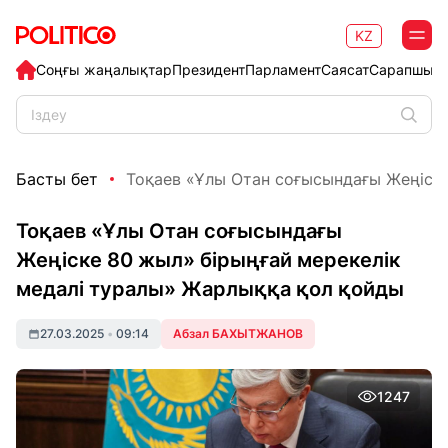
KZ
Соңғы жаңалықтар
Президент
Парламент
Саясат
Сарапшыл
Басты бет
Тоқаев «Ұлы Отан соғысындағы Жеңіске 
Тоқаев «Ұлы Отан соғысындағы
Жеңіске 80 жыл» бірыңғай мерекелік
медалі туралы» Жарлыққа қол қойды
27.03.2025
•
09:14
Абзал БАХЫТЖАНОВ
1247