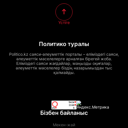
Үстіге
Политико туралы
Politico.kz саяси-әлеуметтік порталы – еліміздегі саяси,
әлеуметтік мәселелерге арналған бірегей жоба.
Еліміздегі саяси жағдайлар, маңызды оқиғалар,
әлеуметтік мәселелер біздің назарымыздан тыс
қалмайды.
Бізбен байланыс
Мекен-жай